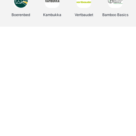
Boerenbed
Kambukka
Vertbaudet
Bamboo Basics
Viator
Deurklinkenshop
Joybuy
OTTO Office
Groepen.be
Shop like you Give A Damn
Expedia.be
Borgerhoff & Lamberigts
Myprotein
Albelli.be
Martin's Hotels
Name It