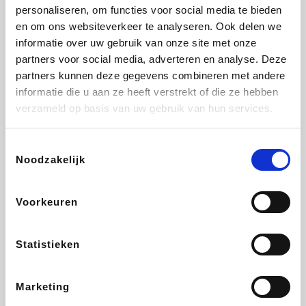
Lampenlicht.be
De Online Drogist
Hotels.com
Adidas
personaliseren, om functies voor social media te bieden
en om ons websiteverkeer te analyseren. Ook delen we
informatie over uw gebruik van onze site met onze
partners voor social media, adverteren en analyse. Deze
partners kunnen deze gegevens combineren met andere
Plopsa
DectDirect
Medpets.be
All Accor
informatie die u aan ze heeft verstrekt of die ze hebben
verzameld op basis van uw gebruik van hun services.
Toestemmingsselectie
Noodzakelijk
Brussels Airlines
Wondr.Care
Wijnvoordeel.be
Disneyland Paris
Voorkeuren
EuroGifts
ZEB
Ibood
Get Your Guide
Statistieken
Marketing