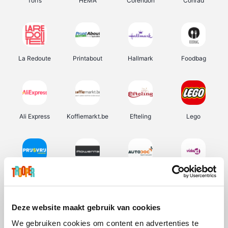
Torfs
HEMA
Corendon
Conrad
La Redoute
Printabout
Hallmark
Foodbag
Ali Express
Koffiemarkt.be
Efteling
Lego
Prijsvrij
Rowenta
Autodoc
Vidaxl
Deze website maakt gebruik van cookies
We gebruiken cookies om content en advertenties te