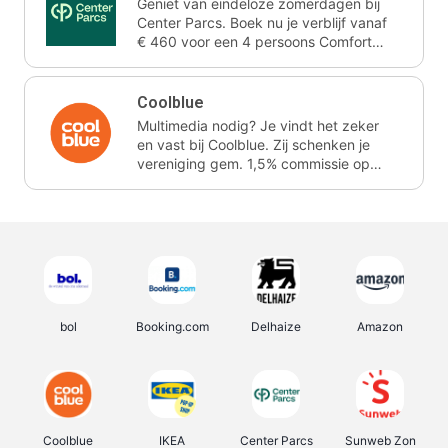
Geniet van eindeloze zomerdagen bij
Center Parcs. Boek nu je verblijf vanaf
€ 460 voor een 4 persoons Comfort
cottage voor 3 nachten. Ze schenken
je vereniging gem. 2,4% commissie.
Coolblue
Multimedia nodig? Je vindt het zeker
en vast bij Coolblue. Zij schenken je
vereniging gem. 1,5% commissie op
jouw aankoop.
bol
Booking.com
Delhaize
Amazon
Coolblue
IKEA
Center Parcs
Sunweb Zon