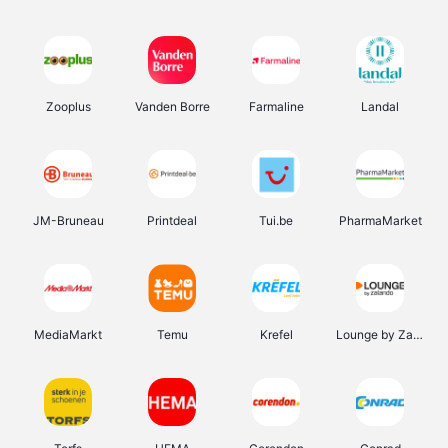
Zooplus
Vanden Borre
Farmaline
Landal
JM-Bruneau
Printdeal
Tui.be
PharmaMarket
MediaMarkt
Temu
Krefel
Lounge by Zalando