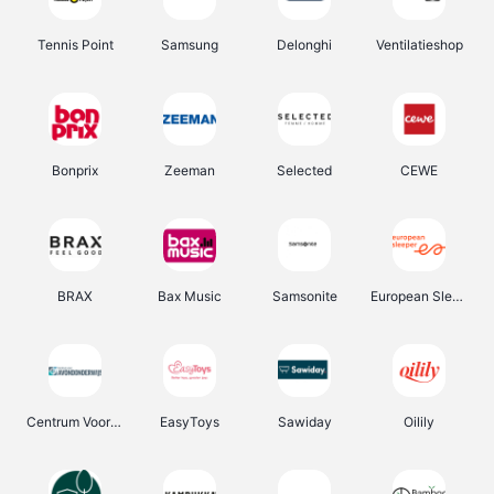
Tennis Point
Samsung
Delonghi
Ventilatieshop
Bonprix
Zeeman
Selected
CEWE
BRAX
Bax Music
Samsonite
European Sleeper
Centrum Voor Avondonderwijs
EasyToys
Sawiday
Oilily