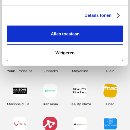
Shein
Bergfreunde
SupraBazar
Smartwatchbanden
Details tonen
Alles toestaan
Manutan
Pazzox
Wijnbeurs.be
HBM Machines
Weigeren
YourSurprise.be
Sunparks
Mayerline
Plein
Maisons du Monde
Transavia
Beauty Plaza
Fnac