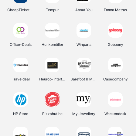
CheapTickets.be
Tempur
About You
Emma Matras
Office-Deals
Hunkemöller
Winparts
Goboony
Traveldeal
Fleurop-Interflora
Barefoot & More
Casecompany
HP Store
Pizzahut.be
My Jewellery
Weekendesk