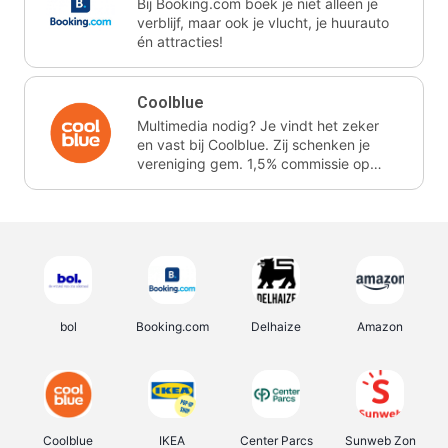
Bij Booking.com boek je niet alleen je
verblijf, maar ook je vlucht, je huurauto
én attracties!
Coolblue
Multimedia nodig? Je vindt het zeker
en vast bij Coolblue. Zij schenken je
vereniging gem. 1,5% commissie op
jouw aankoop.
bol
Booking.com
Delhaize
Amazon
Coolblue
IKEA
Center Parcs
Sunweb Zon