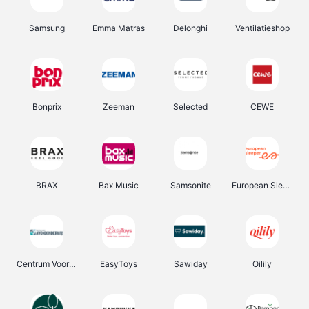
Samsung
Emma Matras
Delonghi
Ventilatieshop
Bonprix
Zeeman
Selected
CEWE
BRAX
Bax Music
Samsonite
European Sleeper
Centrum Voor Avondonderwijs
EasyToys
Sawiday
Oilily