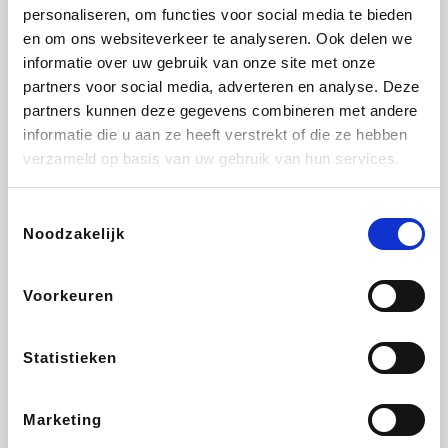
Vidaxl
Lampenlicht.be
Adidas
Hotels.com
personaliseren, om functies voor social media te bieden
en om ons websiteverkeer te analyseren. Ook delen we
informatie over uw gebruik van onze site met onze
partners voor social media, adverteren en analyse. Deze
partners kunnen deze gegevens combineren met andere
Plopsa
DectDirect
Medpets.be
All Accor
informatie die u aan ze heeft verstrekt of die ze hebben
verzameld op basis van uw gebruik van hun services.
Toestemmingsselectie
Noodzakelijk
Brussels Airlines
Wondr.Care
Wijnvoordeel.be
Disneyland Paris
Voorkeuren
ZEB
EuroGifts
Ibood
Get Your Guide
Statistieken
Marketing