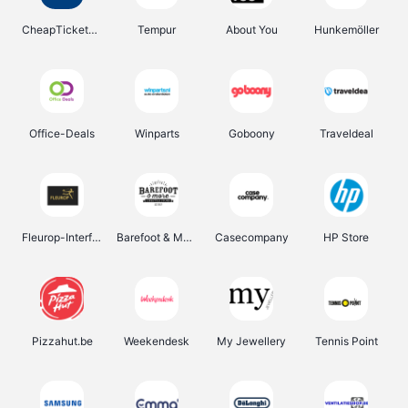
CheapTickets.be
Tempur
About You
Hunkemöller
Office-Deals
Winparts
Goboony
Traveldeal
Fleurop-Interflora
Barefoot & More
Casecompany
HP Store
Pizzahut.be
Weekendesk
My Jewellery
Tennis Point