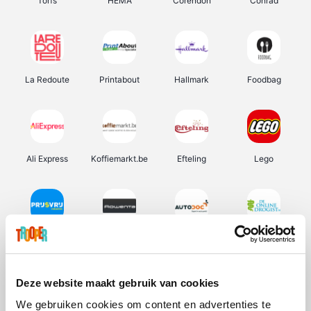
Torfs
HEMA
Corendon
Conrad
La Redoute
Printabout
Hallmark
Foodbag
Ali Express
Koffiemarkt.be
Efteling
Lego
Prijsvrij
Rowenta
Autodoc
De Online Drogist
Deze website maakt gebruik van cookies
We gebruiken cookies om content en advertenties te