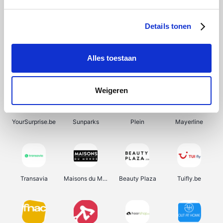
SupraBazar
Shein
Bergfreunde
Smartwatchbanden
Details tonen
Alles toestaan
Manutan
Pazzox
Wijnbeurs.be
HBM Machines
Weigeren
YourSurprise.be
Sunparks
Plein
Mayerline
Transavia
Maisons du Monde
Beauty Plaza
Tuifly.be