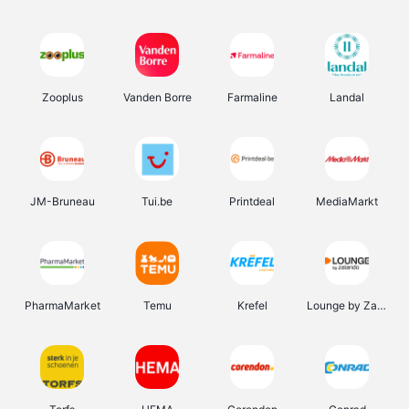
Zooplus
Vanden Borre
Farmaline
Landal
JM-Bruneau
Tui.be
Printdeal
MediaMarkt
PharmaMarket
Temu
Krefel
Lounge by Zalando