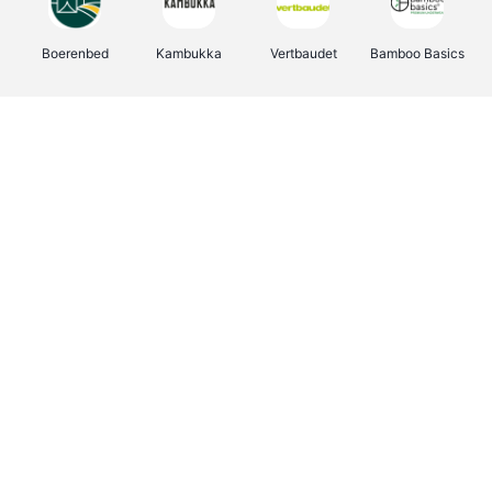
Boerenbed
Kambukka
Vertbaudet
Bamboo Basics
Viator
Deurklinkenshop
Joybuy
OTTO Office
Energie.be
Groepen.be
Name It
Shop like you Give A Damn
Expedia.be
Borgerhoff & Lamberigts
Myprotein
Albelli.be