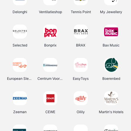
Delonghi
Ventilatieshop
Tennis Point
My Jewellery
Selected
Bonprix
BRAX
Bax Music
European Sleeper
Centrum Voor Avondonderwijs
EasyToys
Boerenbed
Zeeman
CEWE
Oilily
Martin's Hotels