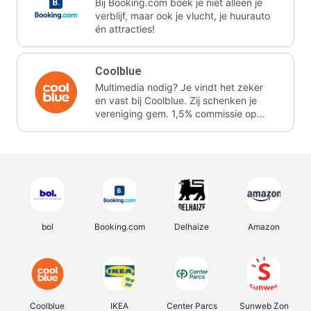
Bij Booking.com boek je niet alleen je
verblijf, maar ook je vlucht, je huurauto
én attracties!
Coolblue
Multimedia nodig? Je vindt het zeker
en vast bij Coolblue. Zij schenken je
vereniging gem. 1,5% commissie op
jouw aankoop.
bol
Booking.com
Delhaize
Amazon
Coolblue
IKEA
Center Parcs
Sunweb Zon