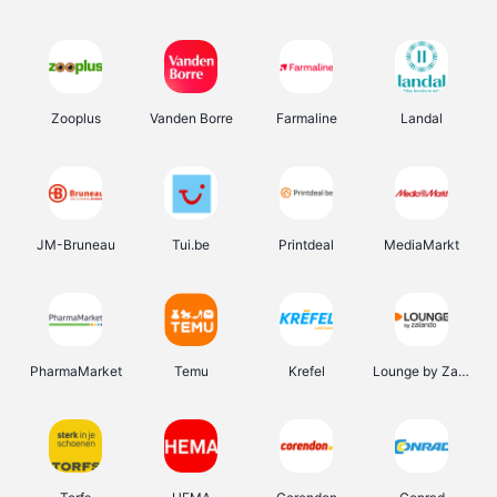
Zooplus
Vanden Borre
Farmaline
Landal
JM-Bruneau
Tui.be
Printdeal
MediaMarkt
PharmaMarket
Temu
Krefel
Lounge by Zalando