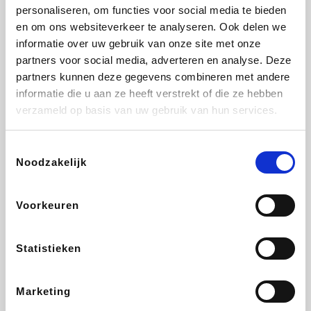
Vidaxl
Plopsa
Lampenlicht.be
Adidas
personaliseren, om functies voor social media te bieden
en om ons websiteverkeer te analyseren. Ook delen we
informatie over uw gebruik van onze site met onze
partners voor social media, adverteren en analyse. Deze
partners kunnen deze gegevens combineren met andere
Hotels.com
All Accor
Brussels Airlines
Medpets.be
informatie die u aan ze heeft verstrekt of die ze hebben
verzameld op basis van uw gebruik van hun services.
Toestemmingsselectie
Noodzakelijk
DectDirect
Wijnvoordeel.be
Wondr.Care
ZEB
Voorkeuren
Disneyland Paris
EuroGifts
Ibood
SupraBazar
Statistieken
Marketing