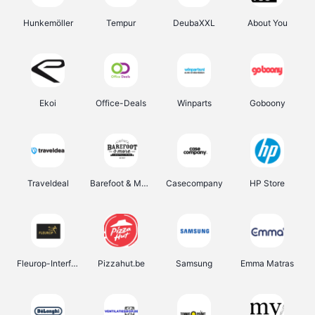
Hunkemöller
Tempur
DeubaXXL
About You
Ekoi
Office-Deals
Winparts
Goboony
Traveldeal
Barefoot & More
Casecompany
HP Store
Fleurop-Interflora
Pizzahut.be
Samsung
Emma Matras