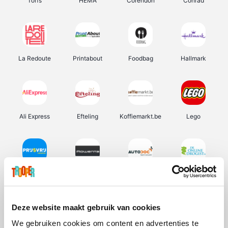
Torfs
HEMA
Corendon
Conrad
La Redoute
Printabout
Foodbag
Hallmark
Ali Express
Efteling
Koffiemarkt.be
Lego
Prijsvrij
Rowenta
Autodoc
De Online Drogist
Deze website maakt gebruik van cookies
We gebruiken cookies om content en advertenties te