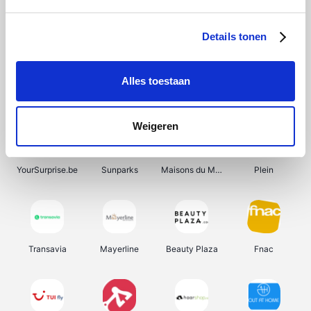
Shein
Get Your Guide
Bergfreunde
Pazzox
Details tonen
Alles toestaan
Smartwatchbanden
Manutan
Wijnbeurs.be
HBM Machines
Weigeren
YourSurprise.be
Sunparks
Maisons du Monde
Plein
Transavia
Mayerline
Beauty Plaza
Fnac