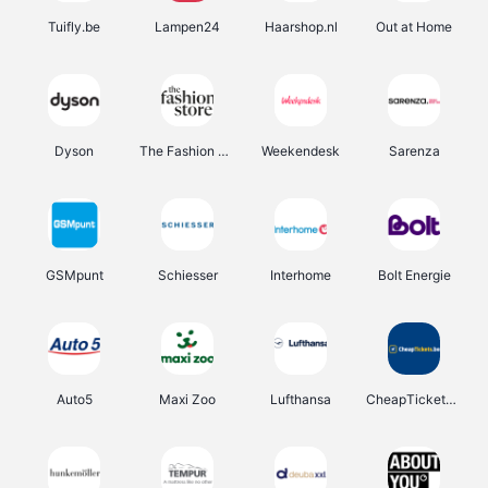
Tuifly.be
Lampen24
Haarshop.nl
Out at Home
Dyson
The Fashion Store
Weekendesk
Sarenza
GSMpunt
Schiesser
Interhome
Bolt Energie
Auto5
Maxi Zoo
Lufthansa
CheapTickets.be