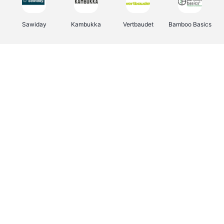
Sawiday
Kambukka
Vertbaudet
Bamboo Basics
Viator
Deurklinkenshop
Samsonite
OTTO Office
Energie.be
Groepen.be
Name It
Albelli.be
Joybuy
Borgerhoff & Lamberigts
Myprotein
JBL