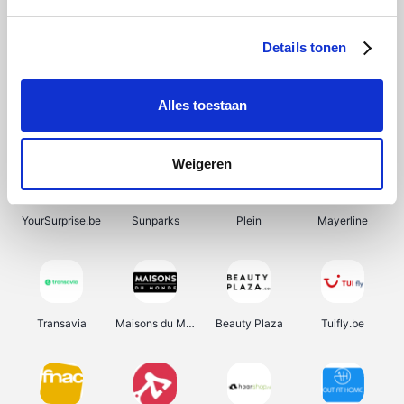
SupraBazar
Shein
Bergfreunde
Smartwatchbanden
Details tonen
Alles toestaan
Manutan
Pazzox
Wijnbeurs.be
HBM Machines
Weigeren
YourSurprise.be
Sunparks
Plein
Mayerline
Transavia
Maisons du Monde
Beauty Plaza
Tuifly.be