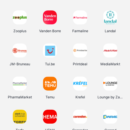
Zooplus
Vanden Borre
Farmaline
Landal
JM-Bruneau
Tui.be
Printdeal
MediaMarkt
PharmaMarket
Temu
Krefel
Lounge by Zalando