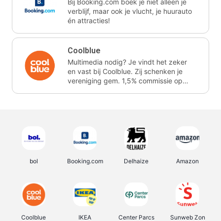
Bij Booking.com boek je niet alleen je
verblijf, maar ook je vlucht, je huurauto
én attracties!
Coolblue
Multimedia nodig? Je vindt het zeker
en vast bij Coolblue. Zij schenken je
vereniging gem. 1,5% commissie op
jouw aankoop.
bol
Booking.com
Delhaize
Amazon
Coolblue
IKEA
Center Parcs
Sunweb Zon