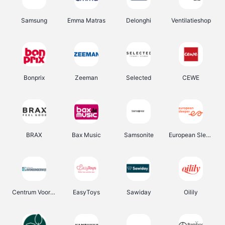
Samsung
Emma Matras
Delonghi
Ventilatieshop
Bonprix
Zeeman
Selected
CEWE
BRAX
Bax Music
Samsonite
European Sleeper
Centrum Voor Avondonderwijs
EasyToys
Sawiday
Oilily