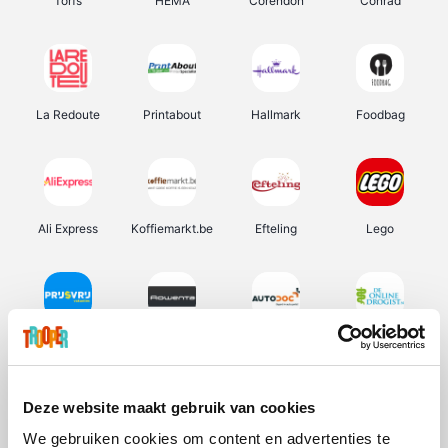
Torfs
HEMA
Corendon
Conrad
La Redoute
Printabout
Hallmark
Foodbag
Ali Express
Koffiemarkt.be
Efteling
Lego
Prijsvrij
Rowenta
Autodoc
De Online Drogist
Deze website maakt gebruik van cookies
We gebruiken cookies om content en advertenties te