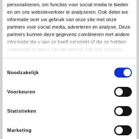
Vidaxl
Lampenlicht.be
Adidas
Hotels.com
personaliseren, om functies voor social media te bieden
en om ons websiteverkeer te analyseren. Ook delen we
informatie over uw gebruik van onze site met onze
partners voor social media, adverteren en analyse. Deze
partners kunnen deze gegevens combineren met andere
Plopsa
DectDirect
Medpets.be
All Accor
informatie die u aan ze heeft verstrekt of die ze hebben
verzameld op basis van uw gebruik van hun services.
Toestemmingsselectie
Noodzakelijk
Brussels Airlines
Wondr.Care
Wijnvoordeel.be
Disneyland Paris
Voorkeuren
ZEB
EuroGifts
Ibood
Get Your Guide
Statistieken
Marketing