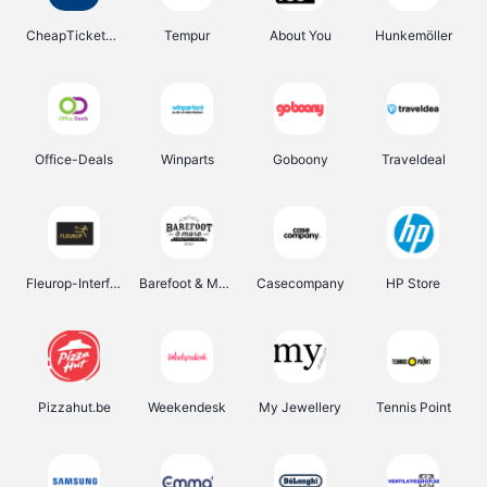
CheapTickets.be
Tempur
About You
Hunkemöller
Office-Deals
Winparts
Goboony
Traveldeal
Fleurop-Interflora
Barefoot & More
Casecompany
HP Store
Pizzahut.be
Weekendesk
My Jewellery
Tennis Point