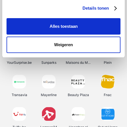
Details tonen
Alles toestaan
Smartwatchbanden
Manutan
Wijnbeurs.be
HBM Machines
Weigeren
YourSurprise.be
Sunparks
Maisons du Monde
Plein
Transavia
Mayerline
Beauty Plaza
Fnac