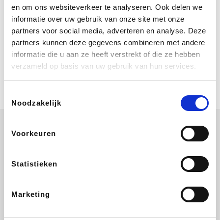
Bij Booking.com boek je niet alleen je
en om ons websiteverkeer te analyseren. Ook delen we
verblijf, maar ook je vlucht, je huurauto
informatie over uw gebruik van onze site met onze
én attracties!
partners voor social media, adverteren en analyse. Deze
partners kunnen deze gegevens combineren met andere
Coolblue
informatie die u aan ze heeft verstrekt of die ze hebben
Multimedia nodig? Je vindt het zeker
verzameld op basis van uw gebruik van hun services.
en vast bij Coolblue. Zij schenken je
vereniging gem. 1,5% commissie op
jouw aankoop.
Toestemmingsselectie
Noodzakelijk
Voorkeuren
Disneyland Paris
EuroGifts
Ibood
SupraBazar
Statistieken
Marketing
Shein
Get Your Guide
Bergfreunde
Pazzox