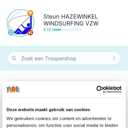
Steun
HAZEWINKEL
WINDSURFING VZW
€ 521
bol
Wat je ook zoekt, je vindt het zeker bij
bol. Je vereniging krijgt gem. 1,5%
commissie op jouw aankoop.
Deze website maakt gebruik van cookies
We gebruiken cookies om content en advertenties te
Booking.com
personaliseren, om functies voor social media te bieden