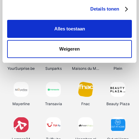
Details tonen
Alles toestaan
Manutan
Get Your Guide
Wijnbeurs.be
HBM Machines
Weigeren
YourSurprise.be
Sunparks
Maisons du Monde
Plein
Mayerline
Transavia
Fnac
Beauty Plaza