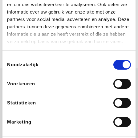
Bij Booking.com boek je niet alleen je
en om ons websiteverkeer te analyseren. Ook delen we
verblijf, maar ook je vlucht, je huurauto
informatie over uw gebruik van onze site met onze
én attracties!
partners voor social media, adverteren en analyse. Deze
partners kunnen deze gegevens combineren met andere
Coolblue
informatie die u aan ze heeft verstrekt of die ze hebben
Multimedia nodig? Je vindt het zeker
verzameld op basis van uw gebruik van hun services.
en vast bij Coolblue. Zij schenken je
vereniging gem. 1,5% commissie op
jouw aankoop.
Toestemmingsselectie
Noodzakelijk
Voorkeuren
Wijnvoordeel.be
EuroGifts
Ibood
SupraBazar
Statistieken
Marketing
Shein
Bergfreunde
Pazzox
Smartwatchbanden