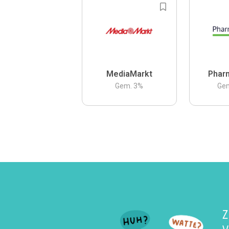
MediaMarkt
Phar
Gem.
3
%
Ge
Z