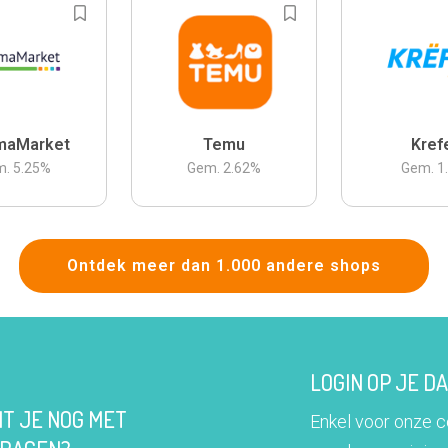
maMarket
Temu
Kref
m.
5.25
%
Gem.
2.62
%
Gem.
1
Ontdek meer dan 1.000 andere shops
LOGIN OP JE 
IT JE NOG MET
Enkel voor onze 