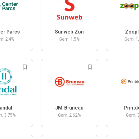
er Parcs
Sunweb Zon
Zoopl
m.
2.4
%
Gem.
1.5
%
Gem.
1
andal
JM-Bruneau
Printd
m.
3.75
%
Gem.
2.62
%
Gem.