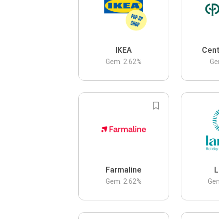
IKEA
Cent
Gem.
2.62
%
Ge
Farmaline
L
Gem.
2.62
%
Ge