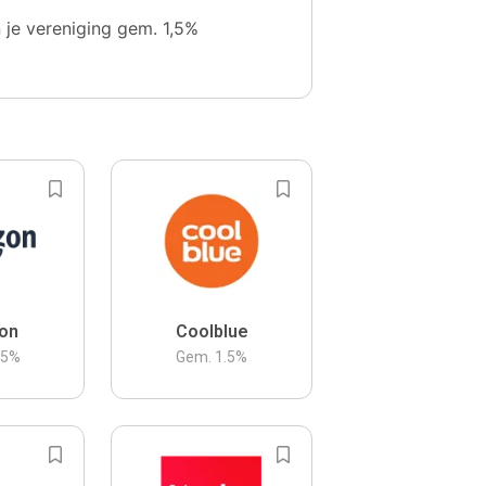
n je vereniging gem. 1,5%
on
Coolblue
.5
%
Gem.
1.5
%