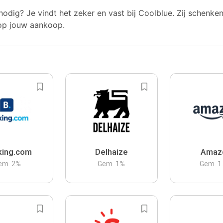
nodig? Je vindt het zeker en vast bij Coolblue. Zij schenke
op jouw aankoop.
king.com
Delhaize
Amaz
em.
2
%
Gem.
1
%
Gem.
1