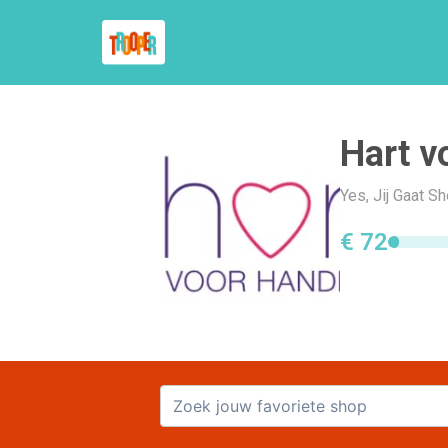
Hart v
Yes, Jij Gaat 
€ 72