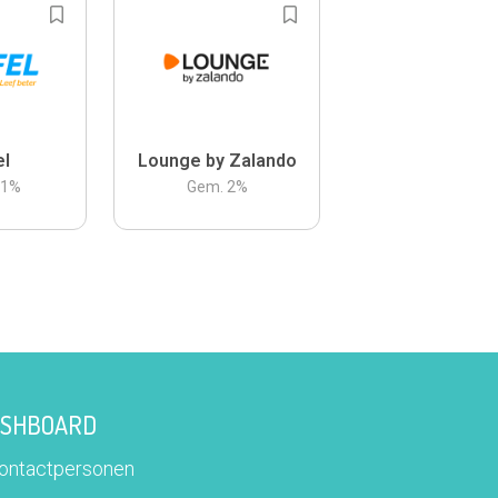
el
Lounge by Zalando
.1
%
Gem.
2
%
DASHBOARD
contactpersonen