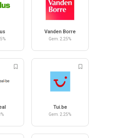
us
Vanden Borre
.5
%
Gem.
2.25
%
eal
Tui.be
3
%
Gem.
2.25
%