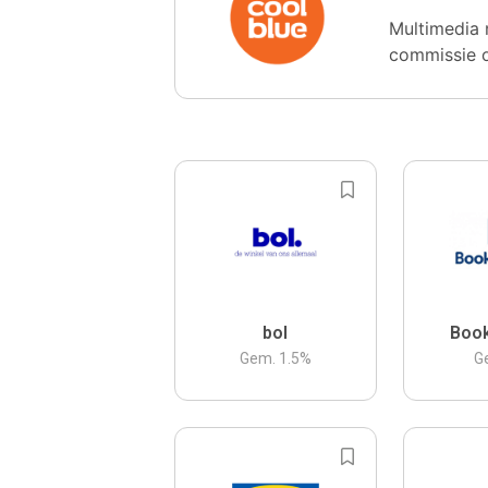
Multimedia 
commissie 
bol
Boo
Gem.
1.5
%
G