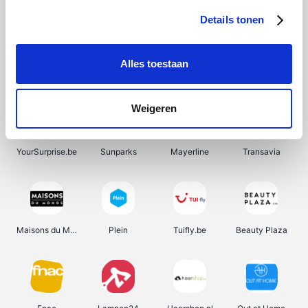
Details tonen
Alles toestaan
Pazzox
Wijnbeurs.be
Manutan
HBM Machines
Weigeren
YourSurprise.be
Sunparks
Mayerline
Transavia
Maisons du Monde
Plein
Tuifly.be
Beauty Plaza