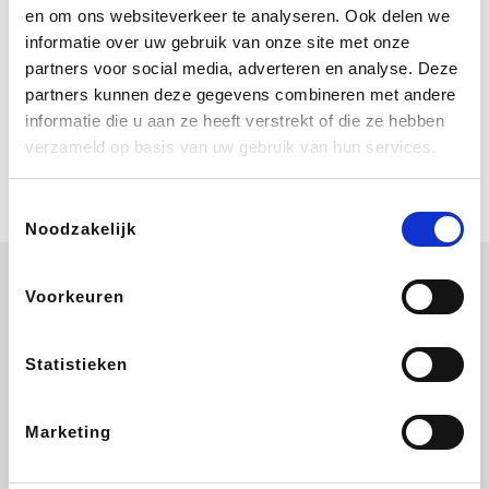
Geniet van eindeloze zomerdagen bij
en om ons websiteverkeer te analyseren. Ook delen we
Center Parcs. Boek nu je verblijf vanaf
informatie over uw gebruik van onze site met onze
€ 460 voor een 4 persoons Comfort
cottage voor 3 nachten. Ze schenken
partners voor social media, adverteren en analyse. Deze
je vereniging gem. 2,4% commissie.
partners kunnen deze gegevens combineren met andere
Coolblue
informatie die u aan ze heeft verstrekt of die ze hebben
Multimedia nodig? Je vindt het zeker
verzameld op basis van uw gebruik van hun services.
en vast bij Coolblue. Zij schenken je
vereniging gem. 1,5% commissie op
jouw aankoop.
Toestemmingsselectie
Noodzakelijk
Voorkeuren
ZEB
Get Your Guide
EuroGifts
Ibood
Statistieken
Marketing
Shein
Bergfreunde
SupraBazar
Smartwatchbanden