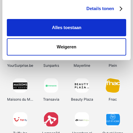
Details tonen
Alles toestaan
Manutan
Pazzox
Wijnbeurs.be
HBM Machines
Weigeren
YourSurprise.be
Sunparks
Mayerline
Plein
Maisons du Monde
Transavia
Beauty Plaza
Fnac