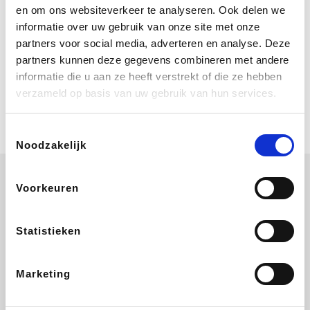
Geniet van eindeloze zomerdagen bij
en om ons websiteverkeer te analyseren. Ook delen we
Center Parcs. Boek nu je verblijf vanaf
informatie over uw gebruik van onze site met onze
€ 460 voor een 4 persoons Comfort
cottage voor 3 nachten. Ze schenken
partners voor social media, adverteren en analyse. Deze
je vereniging gem. 2,4% commissie.
partners kunnen deze gegevens combineren met andere
Coolblue
informatie die u aan ze heeft verstrekt of die ze hebben
Multimedia nodig? Je vindt het zeker
verzameld op basis van uw gebruik van hun services.
en vast bij Coolblue. Zij schenken je
vereniging gem. 1,5% commissie op
jouw aankoop.
Toestemmingsselectie
Noodzakelijk
Voorkeuren
EuroGifts
ZEB
Ibood
Get Your Guide
Statistieken
Marketing
Shein
Bergfreunde
SupraBazar
Smartwatchbanden