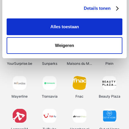
Details tonen
Alles toestaan
Manutan
Get Your Guide
Wijnbeurs.be
HBM Machines
Weigeren
YourSurprise.be
Sunparks
Maisons du Monde
Plein
Mayerline
Transavia
Fnac
Beauty Plaza