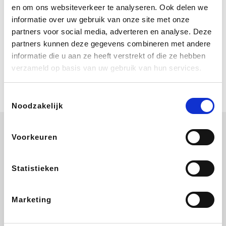
Bij Booking.com boek je niet alleen je
en om ons websiteverkeer te analyseren. Ook delen we
verblijf, maar ook je vlucht, je huurauto
informatie over uw gebruik van onze site met onze
én attracties!
partners voor social media, adverteren en analyse. Deze
partners kunnen deze gegevens combineren met andere
Coolblue
informatie die u aan ze heeft verstrekt of die ze hebben
Multimedia nodig? Je vindt het zeker
verzameld op basis van uw gebruik van hun services.
en vast bij Coolblue. Zij schenken je
vereniging gem. 1,5% commissie op
jouw aankoop.
Toestemmingsselectie
Noodzakelijk
Voorkeuren
Wijnvoordeel.be
EuroGifts
Ibood
SupraBazar
Statistieken
Marketing
Shein
Bergfreunde
Pazzox
Smartwatchbanden