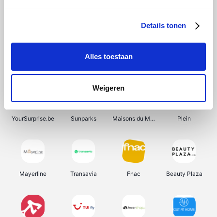
Shein
Bergfreunde
Pazzox
Smartwatchbanden
Details tonen
Alles toestaan
Manutan
Get Your Guide
Wijnbeurs.be
HBM Machines
Weigeren
YourSurprise.be
Sunparks
Maisons du Monde
Plein
Mayerline
Transavia
Fnac
Beauty Plaza