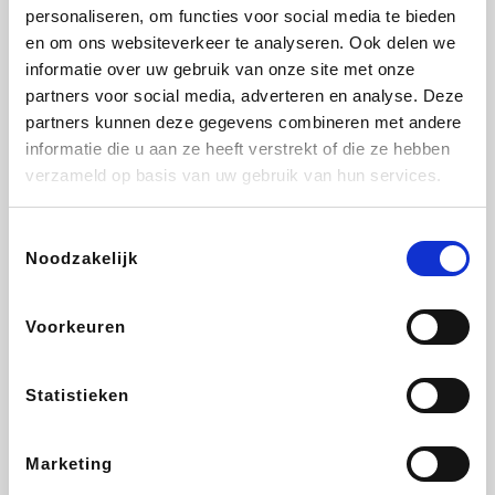
Vidaxl
Lampenlicht.be
Plopsa
Adidas
personaliseren, om functies voor social media te bieden
en om ons websiteverkeer te analyseren. Ook delen we
informatie over uw gebruik van onze site met onze
partners voor social media, adverteren en analyse. Deze
partners kunnen deze gegevens combineren met andere
Hotels.com
All Accor
Medpets.be
Brussels Airlines
informatie die u aan ze heeft verstrekt of die ze hebben
verzameld op basis van uw gebruik van hun services.
Toestemmingsselectie
Noodzakelijk
DectDirect
ZEB
Wondr.Care
Disneyland Paris
Voorkeuren
Wijnvoordeel.be
EuroGifts
Ibood
SupraBazar
Statistieken
Marketing