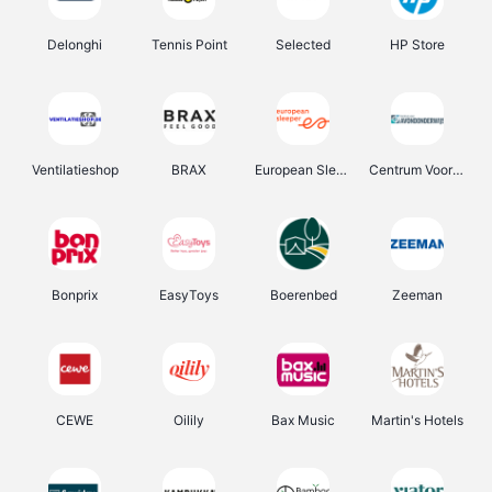
Delonghi
Tennis Point
Selected
HP Store
Ventilatieshop
BRAX
European Sleeper
Centrum Voor Avondonderwijs
Bonprix
EasyToys
Boerenbed
Zeeman
CEWE
Oilily
Bax Music
Martin's Hotels