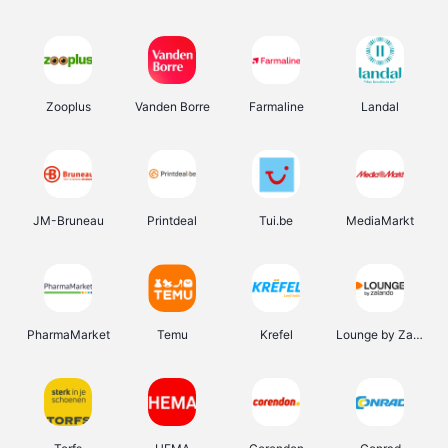
Zooplus
Vanden Borre
Farmaline
Landal
JM-Bruneau
Printdeal
Tui.be
MediaMarkt
PharmaMarket
Temu
Krefel
Lounge by Zalando