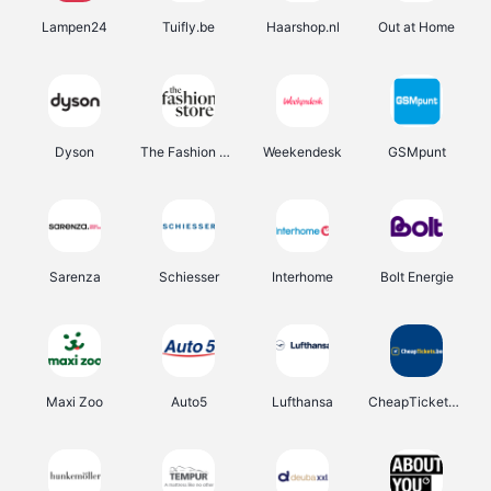
Lampen24
Tuifly.be
Haarshop.nl
Out at Home
Dyson
The Fashion Store
Weekendesk
GSMpunt
Sarenza
Schiesser
Interhome
Bolt Energie
Maxi Zoo
Auto5
Lufthansa
CheapTickets.be