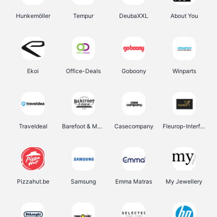
Hunkemöller
Tempur
DeubaXXL
About You
Ekoi
Office-Deals
Goboony
Winparts
Traveldeal
Barefoot & More
Casecompany
Fleurop-Interflora
Pizzahut.be
Samsung
Emma Matras
My Jewellery