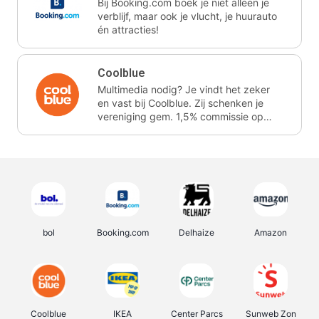
Bij Booking.com boek je niet alleen je
verblijf, maar ook je vlucht, je huurauto
én attracties!
Coolblue
Multimedia nodig? Je vindt het zeker
en vast bij Coolblue. Zij schenken je
vereniging gem. 1,5% commissie op
jouw aankoop.
bol
Booking.com
Delhaize
Amazon
Coolblue
IKEA
Center Parcs
Sunweb Zon