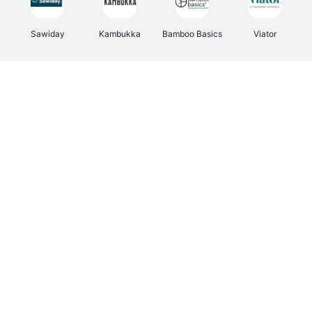
Sawiday
Kambukka
Bamboo Basics
Viator
Deurklinkenshop
Samsonite
Vertbaudet
OTTO Office
Energie.be
Joybuy
Groepen.be
Name It
Albelli.be
Borgerhoff & Lamberigts
Myprotein
JBL