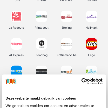
Torfs
HEMA
Corendon
Conrad
La Redoute
Printabout
Efteling
Hallmark
Ali Express
Foodbag
Koffiemarkt.be
Lego
Prijsvrij
Rowenta
Autodoc
De Online Drogist
Deze website maakt gebruik van cookies
We gebruiken cookies om content en advertenties te