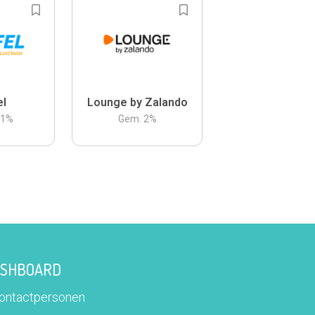
el
Lounge by Zalando
.1
%
Gem.
2
%
DASHBOARD
contactpersonen