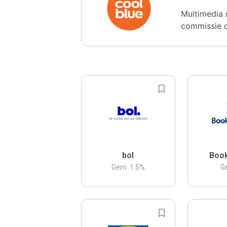
Multimedia 
commissie 
bol
Boo
Gem.
1.5
%
G