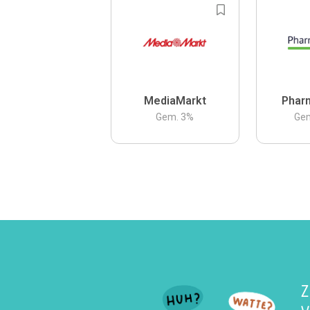
MediaMarkt
Phar
Gem.
3
%
Ge
Z