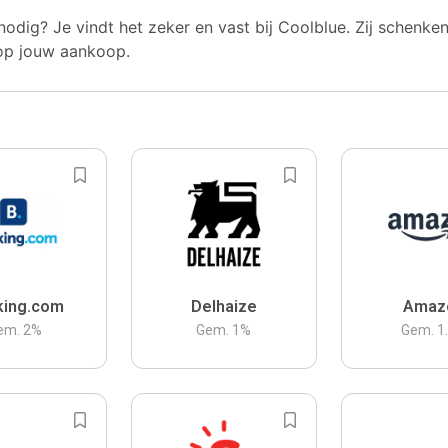
nodig? Je vindt het zeker en vast bij Coolblue. Zij schenke
op jouw aankoop.
king.com
Delhaize
Amaz
em.
2
%
Gem.
1
%
Gem.
1