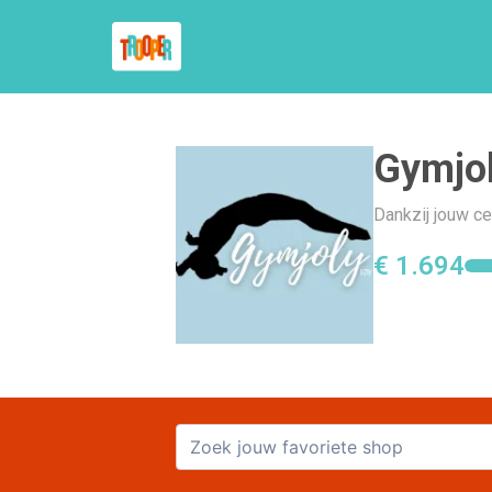
Gymjo
Dankzij jouw ce
€ 1.694