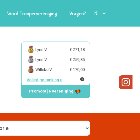
NL
Word Troopervereniging
Vragen?
Lynn V.
€ 271,18
Lynn V.
€ 259,85
Willeke V.
€ 170,00
Volledige ranking
>
Promoot je vereniging