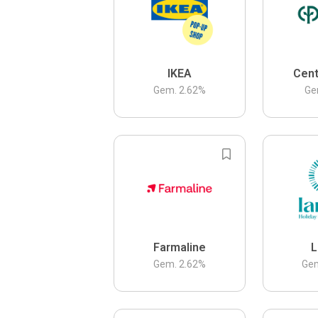
IKEA
Cent
Gem.
2.62
%
Ge
Farmaline
L
Gem.
2.62
%
Ge