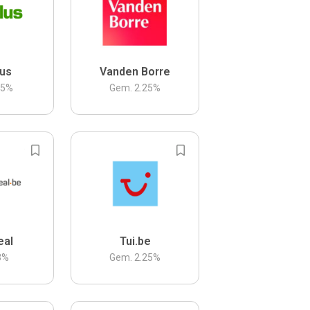
us
Vanden Borre
.5
%
Gem.
2.25
%
eal
Tui.be
3
%
Gem.
2.25
%