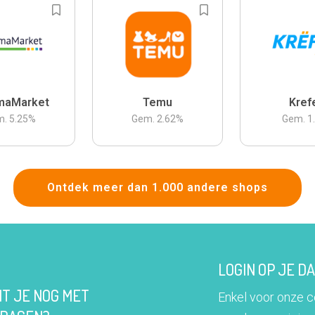
maMarket
Temu
Kref
m.
5.25
%
Gem.
2.62
%
Gem.
1
Ontdek meer dan 1.000 andere shops
LOGIN OP JE 
IT JE NOG MET
Enkel voor onze 