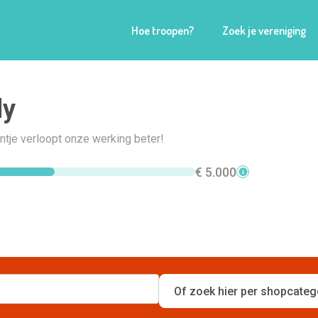
Hoe troopen?
Zoek je vereniging
ly
ntje verloopt onze werking beter!
€ 5.000