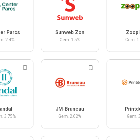
er Parcs
Sunweb Zon
Zoopl
m.
2.4
%
Gem.
1.5
%
Gem.
1
andal
JM-Bruneau
Printd
m.
3.75
%
Gem.
2.62
%
Gem.