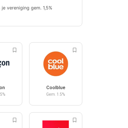
n je vereniging gem. 1,5%
on
Coolblue
.5
%
Gem.
1.5
%