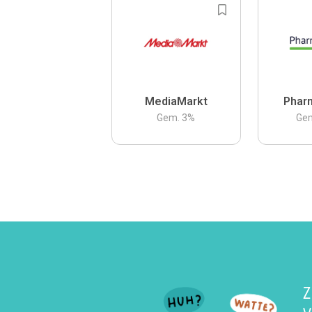
MediaMarkt
Phar
Gem.
3
%
Ge
Z