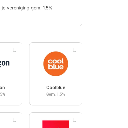
n je vereniging gem. 1,5%
on
Coolblue
.5
%
Gem.
1.5
%