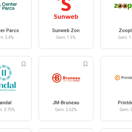
er Parcs
Sunweb Zon
Zoopl
m.
2.4
%
Gem.
1.5
%
Gem.
1
andal
JM-Bruneau
Printd
m.
3.75
%
Gem.
2.62
%
Gem.