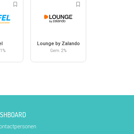
el
Lounge by Zalando
.1
%
Gem.
2
%
DASHBOARD
contactpersonen