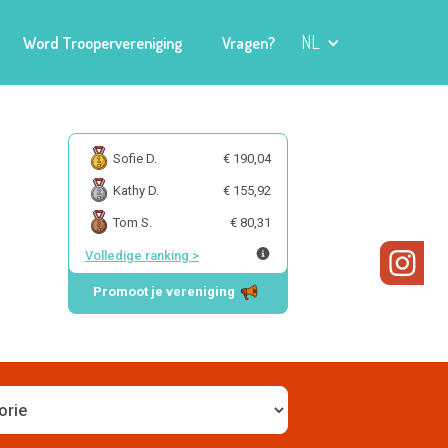
NL
Word Troopervereniging
Vragen?
Sofie D.
€ 190,04
Kathy D.
€ 155,92
Tom S.
€ 80,31
Volledige ranking
>
Promoot je vereniging