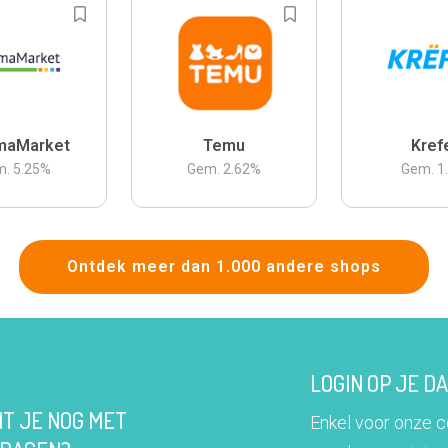
maMarket
Temu
Kref
m.
5.25
%
Gem.
2.62
%
Gem.
1
Ontdek meer dan 1.000 andere shops
LOGIN OP JE 
IT JE NOG MET
Enkel voor onze 