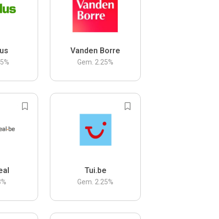
us
Vanden Borre
.5
%
Gem.
2.25
%
eal
Tui.be
3
%
Gem.
2.25
%