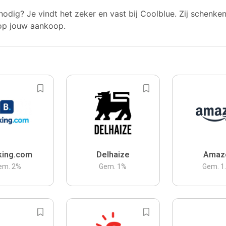
nodig? Je vindt het zeker en vast bij Coolblue. Zij schenke
op jouw aankoop.
king.com
Delhaize
Amaz
em.
2
%
Gem.
1
%
Gem.
1