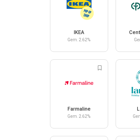
IKEA
Cent
Gem.
2.62
%
Ge
Farmaline
L
Gem.
2.62
%
Ge