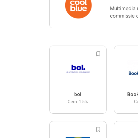
Multimedia 
commissie 
bol
Boo
Gem.
1.5
%
G