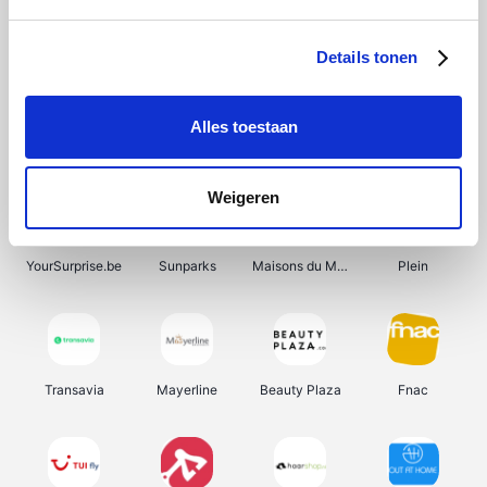
Shein
Get Your Guide
Bergfreunde
Pazzox
Details tonen
Alles toestaan
Smartwatchbanden
Manutan
Wijnbeurs.be
HBM Machines
Weigeren
YourSurprise.be
Sunparks
Maisons du Monde
Plein
Transavia
Mayerline
Beauty Plaza
Fnac