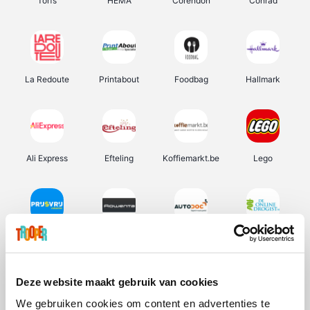
Torfs
HEMA
Corendon
Conrad
La Redoute
Printabout
Foodbag
Hallmark
Ali Express
Efteling
Koffiemarkt.be
Lego
Prijsvrij
Rowenta
Autodoc
De Online Drogist
Deze website maakt gebruik van cookies
We gebruiken cookies om content en advertenties te