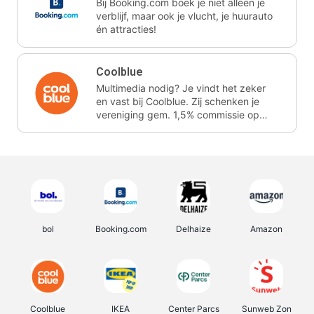
Bij Booking.com boek je niet alleen je
verblijf, maar ook je vlucht, je huurauto
én attracties!
Coolblue
Multimedia nodig? Je vindt het zeker
en vast bij Coolblue. Zij schenken je
vereniging gem. 1,5% commissie op
jouw aankoop.
bol
Booking.com
Delhaize
Amazon
Coolblue
IKEA
Center Parcs
Sunweb Zon