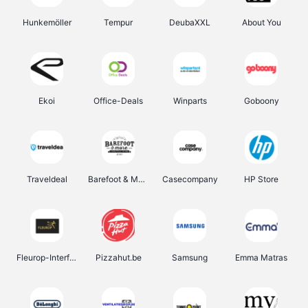
Hunkemöller
Tempur
DeubaXXL
About You
Ekoi
Office-Deals
Winparts
Goboony
Traveldeal
Barefoot & More
Casecompany
HP Store
Fleurop-Interflora
Pizzahut.be
Samsung
Emma Matras