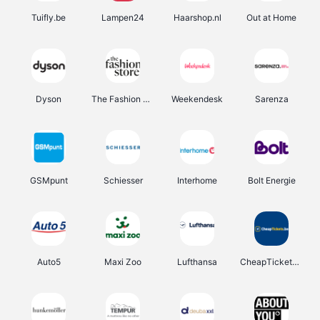
Tuifly.be
Lampen24
Haarshop.nl
Out at Home
Dyson
The Fashion Store
Weekendesk
Sarenza
GSMpunt
Schiesser
Interhome
Bolt Energie
Auto5
Maxi Zoo
Lufthansa
CheapTickets.be