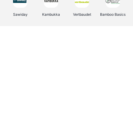
Sawiday
Kambukka
Vertbaudet
Bamboo Basics
Viator
Deurklinkenshop
Samsonite
OTTO Office
Energie.be
Groepen.be
Name It
Albelli.be
Joybuy
Borgerhoff & Lamberigts
Myprotein
JBL