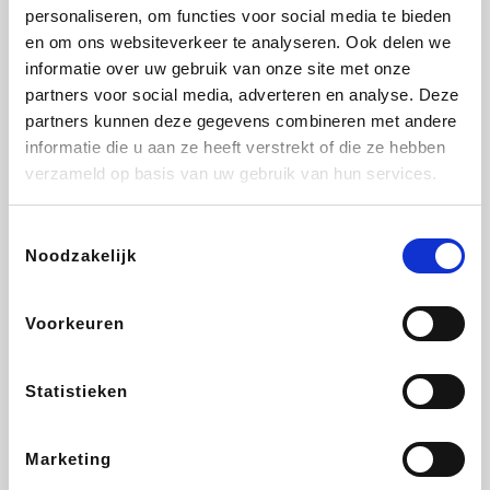
Vidaxl
Plopsa
Lampenlicht.be
Adidas
personaliseren, om functies voor social media te bieden
en om ons websiteverkeer te analyseren. Ook delen we
informatie over uw gebruik van onze site met onze
partners voor social media, adverteren en analyse. Deze
partners kunnen deze gegevens combineren met andere
Hotels.com
All Accor
Brussels Airlines
Medpets.be
informatie die u aan ze heeft verstrekt of die ze hebben
verzameld op basis van uw gebruik van hun services.
Toestemmingsselectie
Noodzakelijk
DectDirect
Wijnvoordeel.be
Wondr.Care
ZEB
Voorkeuren
Disneyland Paris
EuroGifts
Ibood
SupraBazar
Statistieken
Marketing