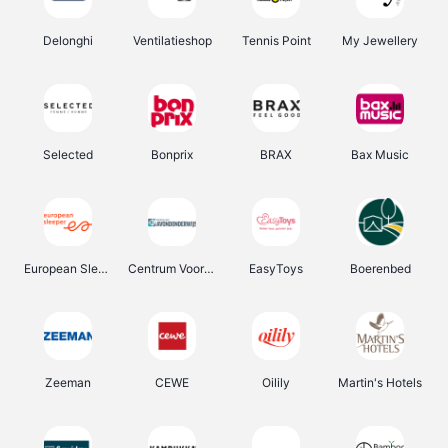
Delonghi
Ventilatieshop
Tennis Point
My Jewellery
Selected
Bonprix
BRAX
Bax Music
European Sleeper
Centrum Voor Avondonderwijs
EasyToys
Boerenbed
Zeeman
CEWE
Oilily
Martin's Hotels