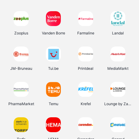
Zooplus
Vanden Borre
Farmaline
Landal
JM-Bruneau
Tui.be
Printdeal
MediaMarkt
PharmaMarket
Temu
Krefel
Lounge by Zalando