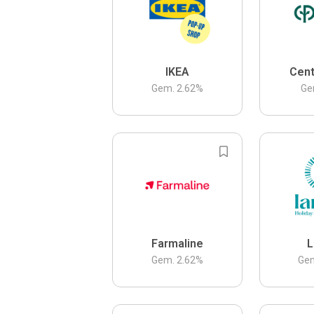
IKEA
Cent
Gem.
2.62
%
Ge
Farmaline
L
Gem.
2.62
%
Ge