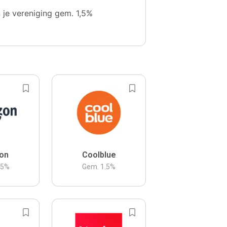
n je vereniging gem. 1,5%
on
Coolblue
.5
%
Gem.
1.5
%