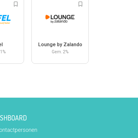
el
Lounge by Zalando
.1
%
Gem.
2
%
DASHBOARD
contactpersonen