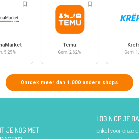
maMarket
Temu
Kref
m.
5.25
%
Gem.
2.62
%
Gem.
1
Ontdek meer dan 1.000 andere shops
LOGIN OP JE 
IT JE NOG MET
Enkel voor onze 