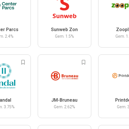
er Parcs
Sunweb Zon
Zoopl
m.
2.4
%
Gem.
1.5
%
Gem.
1
andal
JM-Bruneau
Printd
m.
3.75
%
Gem.
2.62
%
Gem.