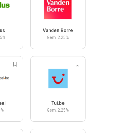
us
Vanden Borre
.5
%
Gem.
2.25
%
eal
Tui.be
3
%
Gem.
2.25
%