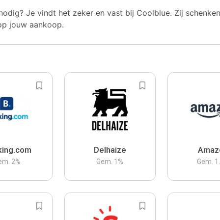
nodig? Je vindt het zeker en vast bij Coolblue. Zij schenke
op jouw aankoop.
king.com
Delhaize
Amaz
em.
2
%
Gem.
1
%
Gem.
1