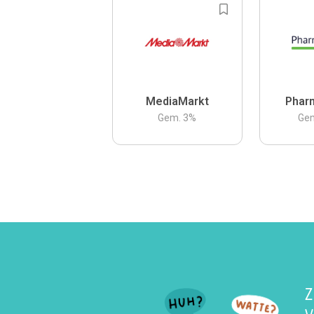
MediaMarkt
Phar
Gem.
3
%
Ge
Z