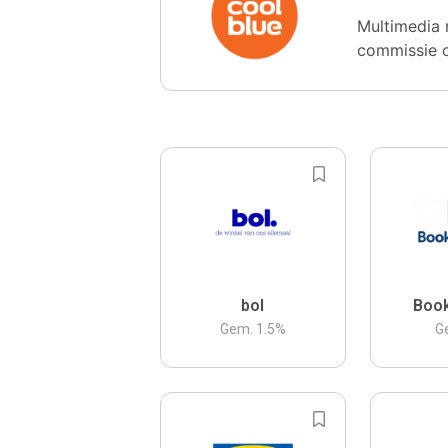
Multimedia 
commissie 
bol
Boo
Gem.
1.5
%
G