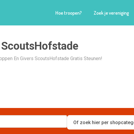
Hoe troopen?
Zoek je vereniging
 ScoutsHofstade
Shoppen En Givers ScoutsHofstade Gratis Steunen!