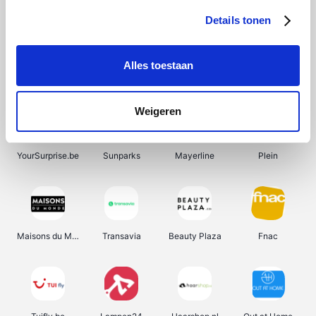
Details tonen
Alles toestaan
Manutan
Pazzox
Wijnbeurs.be
HBM Machines
Weigeren
YourSurprise.be
Sunparks
Mayerline
Plein
Maisons du Monde
Transavia
Beauty Plaza
Fnac