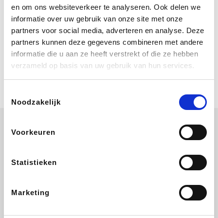
Bij Booking.com boek je niet alleen je
en om ons websiteverkeer te analyseren. Ook delen we
verblijf, maar ook je vlucht, je huurauto
informatie over uw gebruik van onze site met onze
én attracties!
partners voor social media, adverteren en analyse. Deze
partners kunnen deze gegevens combineren met andere
Coolblue
informatie die u aan ze heeft verstrekt of die ze hebben
Multimedia nodig? Je vindt het zeker
verzameld op basis van uw gebruik van hun services.
en vast bij Coolblue. Zij schenken je
vereniging gem. 1,5% commissie op
jouw aankoop.
Toestemmingsselectie
Noodzakelijk
Voorkeuren
EuroGifts
ZEB
Ibood
Get Your Guide
Statistieken
Marketing
Shein
Bergfreunde
SupraBazar
Smartwatchbanden