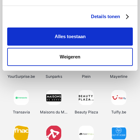
SupraBazar
Shein
Bergfreunde
Smartwatchbanden
Details tonen
Alles toestaan
Manutan
Pazzox
Wijnbeurs.be
HBM Machines
Weigeren
YourSurprise.be
Sunparks
Plein
Mayerline
Transavia
Maisons du Monde
Beauty Plaza
Tuifly.be