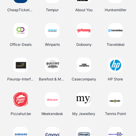
CheapTickets.be
Tempur
About You
Hunkemöller
Office-Deals
Winparts
Goboony
Traveldeal
Fleurop-Interflora
Barefoot & More
Casecompany
HP Store
Pizzahut.be
Weekendesk
My Jewellery
Tennis Point