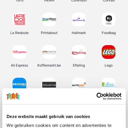
Torfs
HEMA
Corendon
Conrad
La Redoute
Printabout
Hallmark
Foodbag
Ali Express
Koffiemarkt.be
Efteling
Lego
Prijsvrij
Rowenta
Autodoc
De Online Drogist
Deze website maakt gebruik van cookies
We gebruiken cookies om content en advertenties te