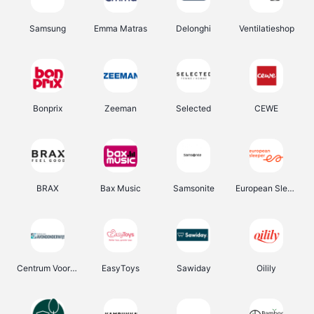
Samsung
Emma Matras
Delonghi
Ventilatieshop
Bonprix
Zeeman
Selected
CEWE
BRAX
Bax Music
Samsonite
European Sleeper
Centrum Voor Avondonderwijs
EasyToys
Sawiday
Oilily