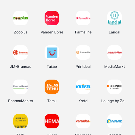
Zooplus
Vanden Borre
Farmaline
Landal
JM-Bruneau
Tui.be
Printdeal
MediaMarkt
PharmaMarket
Temu
Krefel
Lounge by Zalando