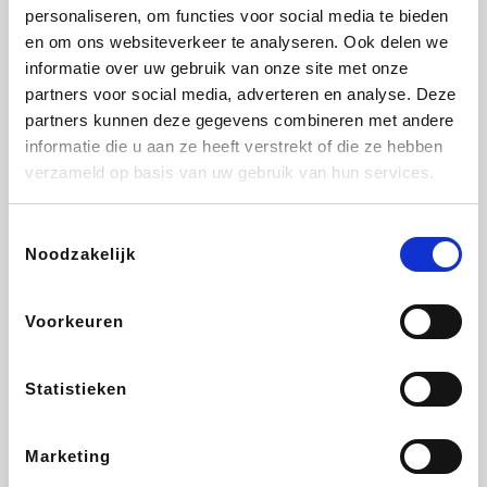
Vidaxl
Lampenlicht.be
Adidas
Hotels.com
personaliseren, om functies voor social media te bieden
en om ons websiteverkeer te analyseren. Ook delen we
informatie over uw gebruik van onze site met onze
partners voor social media, adverteren en analyse. Deze
partners kunnen deze gegevens combineren met andere
Plopsa
DectDirect
Medpets.be
All Accor
informatie die u aan ze heeft verstrekt of die ze hebben
verzameld op basis van uw gebruik van hun services.
Toestemmingsselectie
Noodzakelijk
Brussels Airlines
Wondr.Care
Wijnvoordeel.be
Disneyland Paris
Voorkeuren
ZEB
EuroGifts
Ibood
Get Your Guide
Statistieken
Marketing