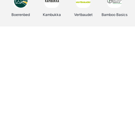
Boerenbed
Kambukka
Vertbaudet
Bamboo Basics
Viator
Deurklinkenshop
Joybuy
OTTO Office
Energie.be
Groepen.be
Name It
Shop like you Give A Damn
Expedia.be
Borgerhoff & Lamberigts
Myprotein
Albelli.be