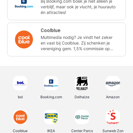
Bij Booking.com boek je niet alleen je
verblijf, maar ook je vlucht, je huurauto
én attracties!
Coolblue
Multimedia nodig? Je vindt het zeker
en vast bij Coolblue. Zij schenken je
vereniging gem. 1,5% commissie op
jouw aankoop.
bol
Booking.com
Delhaize
Amazon
Coolblue
IKEA
Center Parcs
Sunweb Zon