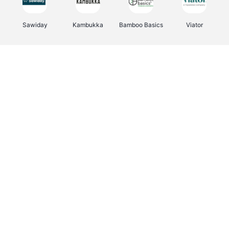
Sawiday
Kambukka
Bamboo Basics
Viator
Deurklinkenshop
Samsonite
Vertbaudet
OTTO Office
Energie.be
Joybuy
Groepen.be
Name It
Albelli.be
Borgerhoff & Lamberigts
Myprotein
JBL