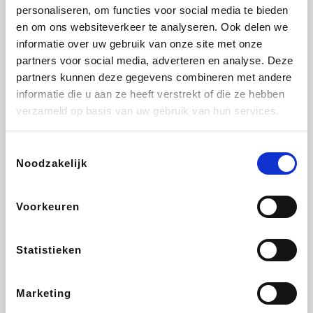
Vidaxl
Lampenlicht.be
Plopsa
Adidas
personaliseren, om functies voor social media te bieden
en om ons websiteverkeer te analyseren. Ook delen we
informatie over uw gebruik van onze site met onze
partners voor social media, adverteren en analyse. Deze
partners kunnen deze gegevens combineren met andere
Hotels.com
All Accor
Medpets.be
Brussels Airlines
informatie die u aan ze heeft verstrekt of die ze hebben
verzameld op basis van uw gebruik van hun services.
Toestemmingsselectie
Noodzakelijk
DectDirect
ZEB
Wondr.Care
Disneyland Paris
Voorkeuren
Wijnvoordeel.be
EuroGifts
Ibood
SupraBazar
Statistieken
Marketing