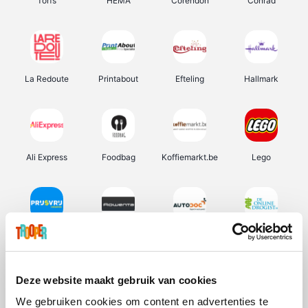
Torfs
HEMA
Corendon
Conrad
La Redoute
Printabout
Efteling
Hallmark
Ali Express
Foodbag
Koffiemarkt.be
Lego
Prijsvrij
Rowenta
Autodoc
De Online Drogist
Deze website maakt gebruik van cookies
We gebruiken cookies om content en advertenties te