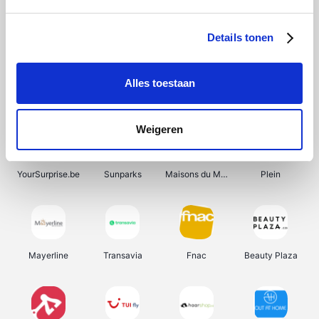
Shein
Bergfreunde
Pazzox
Smartwatchbanden
Details tonen
Alles toestaan
Manutan
Get Your Guide
Wijnbeurs.be
HBM Machines
Weigeren
YourSurprise.be
Sunparks
Maisons du Monde
Plein
Mayerline
Transavia
Fnac
Beauty Plaza