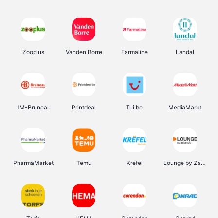
Zooplus
Vanden Borre
Farmaline
Landal
JM-Bruneau
Printdeal
Tui.be
MediaMarkt
PharmaMarket
Temu
Krefel
Lounge by Zalando