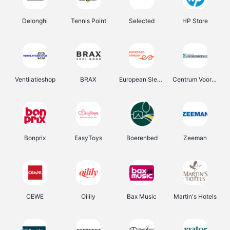
Delonghi
Tennis Point
Selected
HP Store
Ventilatieshop
BRAX
European Sleeper
Centrum Voor Avondonderwijs
Bonprix
EasyToys
Boerenbed
Zeeman
CEWE
Oilily
Bax Music
Martin's Hotels