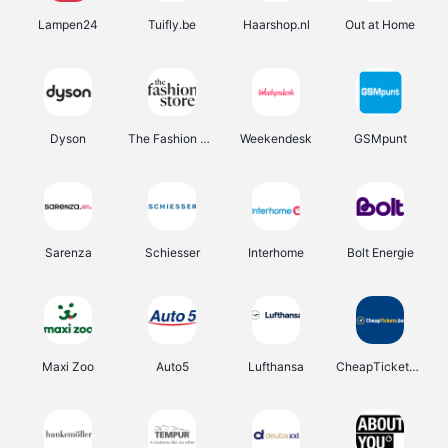
Lampen24
Tuifly.be
Haarshop.nl
Out at Home
Dyson
The Fashion Store
Weekendesk
GSMpunt
Sarenza
Schiesser
Interhome
Bolt Energie
Maxi Zoo
Auto5
Lufthansa
CheapTickets.be