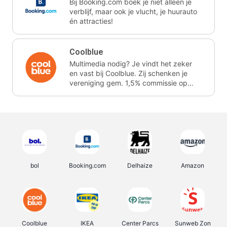
Bij Booking.com boek je niet alleen je
verblijf, maar ook je vlucht, je huurauto
én attracties!
Coolblue
Multimedia nodig? Je vindt het zeker
en vast bij Coolblue. Zij schenken je
vereniging gem. 1,5% commissie op
jouw aankoop.
bol
Booking.com
Delhaize
Amazon
Coolblue
IKEA
Center Parcs
Sunweb Zon