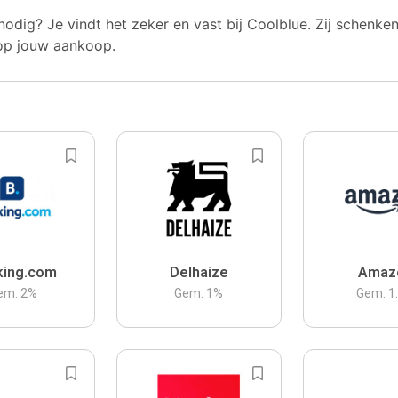
nodig? Je vindt het zeker en vast bij Coolblue. Zij schenke
op jouw aankoop.
king.com
Delhaize
Amaz
em.
2
%
Gem.
1
%
Gem.
1