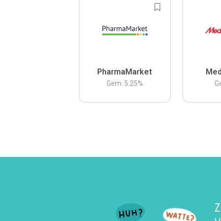
PharmaMarket
Med
Gem.
5.25
%
G
Z