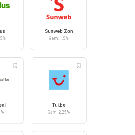
us
Sunweb Zon
.5
%
Gem.
1.5
%
eal
Tui.be
3
%
Gem.
2.25
%