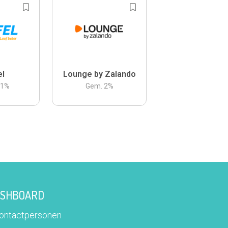
el
Lounge by Zalando
.1
%
Gem.
2
%
DASHBOARD
contactpersonen