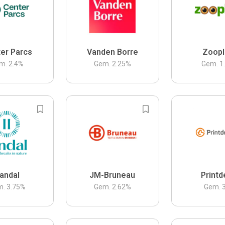
er Parcs
Vanden Borre
Zoopl
m.
2.4
%
Gem.
2.25
%
Gem.
1
andal
JM-Bruneau
Printd
m.
3.75
%
Gem.
2.62
%
Gem.