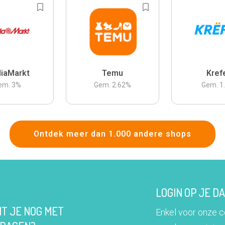
iaMarkt
Temu
Kref
em.
3
%
Gem.
2.62
%
Gem.
1
Ontdek meer dan 1.000 andere shops
LOGIN OP JE 
IT JE NOG MET
Enkel voor onze 