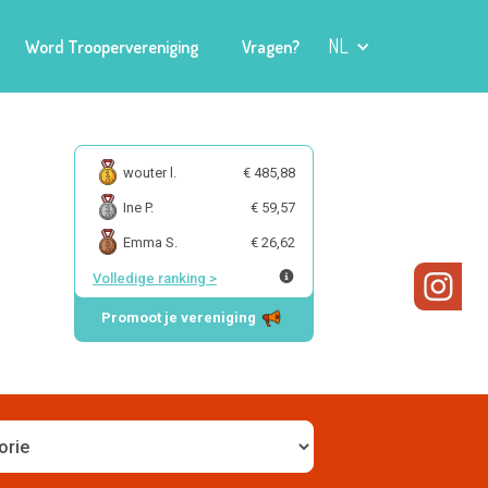
NL
Word Troopervereniging
Vragen?
wouter l.
€ 485,88
Ine P.
€ 59,57
Emma S.
€ 26,62
Volledige ranking
>
Promoot je vereniging