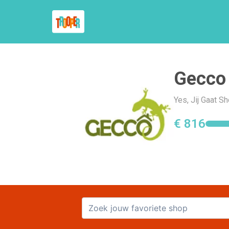
Gecco
Yes, Jij Gaat S
€ 816