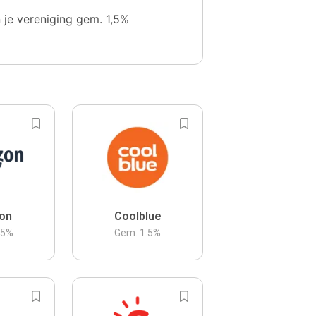
n je vereniging gem. 1,5%
on
Coolblue
.5
%
Gem.
1.5
%