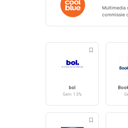
Multimedia 
commissie 
bol
Boo
Gem.
1.5
%
G