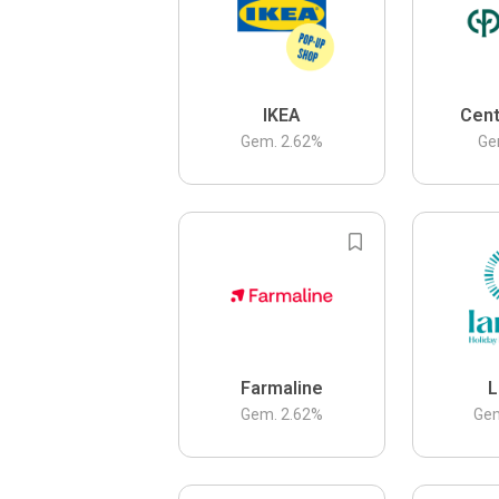
IKEA
Cent
Gem.
2.62
%
Ge
Farmaline
L
Gem.
2.62
%
Ge