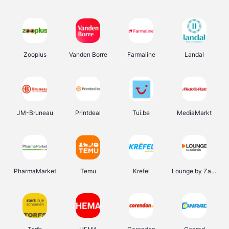
Zooplus
Vanden Borre
Farmaline
Landal
JM-Bruneau
Printdeal
Tui.be
MediaMarkt
PharmaMarket
Temu
Krefel
Lounge by Zalando