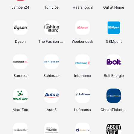
Lampen24
Tuifly.be
Haarshop.nl
Out at Home
Dyson
The Fashion Store
Weekendesk
GSMpunt
Sarenza
Schiesser
Interhome
Bolt Energie
Maxi Zoo
Auto5
Lufthansa
CheapTickets.be