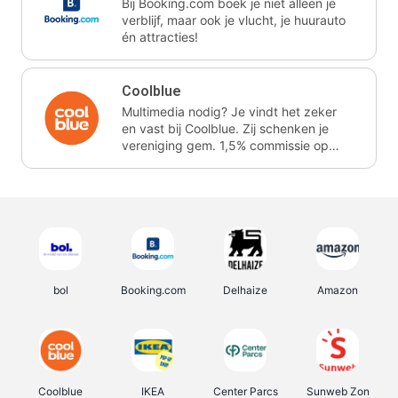
Bij Booking.com boek je niet alleen je
verblijf, maar ook je vlucht, je huurauto
én attracties!
Coolblue
Multimedia nodig? Je vindt het zeker
en vast bij Coolblue. Zij schenken je
vereniging gem. 1,5% commissie op
jouw aankoop.
bol
Booking.com
Delhaize
Amazon
Coolblue
IKEA
Center Parcs
Sunweb Zon