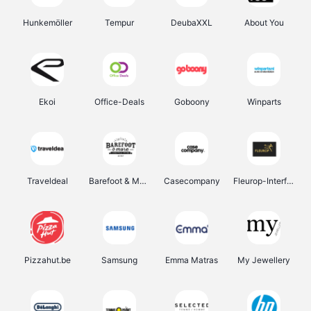
Hunkemöller
Tempur
DeubaXXL
About You
Ekoi
Office-Deals
Goboony
Winparts
Traveldeal
Barefoot & More
Casecompany
Fleurop-Interflora
Pizzahut.be
Samsung
Emma Matras
My Jewellery