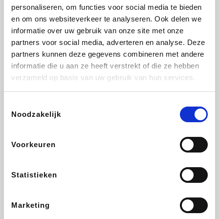
Vidaxl
Lampenlicht.be
Plopsa
Adidas
personaliseren, om functies voor social media te bieden
en om ons websiteverkeer te analyseren. Ook delen we
informatie over uw gebruik van onze site met onze
partners voor social media, adverteren en analyse. Deze
partners kunnen deze gegevens combineren met andere
Hotels.com
All Accor
Medpets.be
Brussels Airlines
informatie die u aan ze heeft verstrekt of die ze hebben
verzameld op basis van uw gebruik van hun services.
Toestemmingsselectie
Noodzakelijk
DectDirect
ZEB
Wondr.Care
Disneyland Paris
Voorkeuren
Wijnvoordeel.be
EuroGifts
Ibood
SupraBazar
Statistieken
Marketing