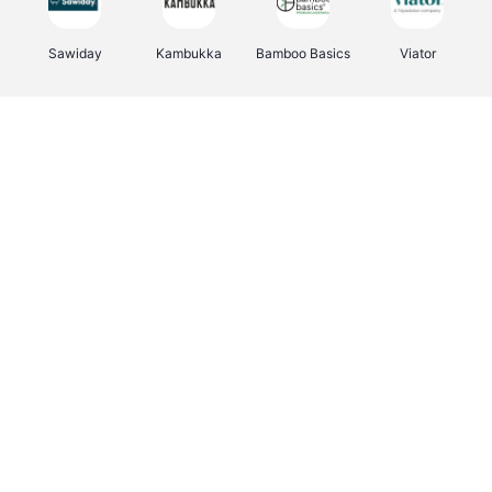
Sawiday
Kambukka
Bamboo Basics
Viator
Deurklinkenshop
Samsonite
Vertbaudet
OTTO Office
Energie.be
Joybuy
Groepen.be
Name It
Albelli.be
Borgerhoff & Lamberigts
Myprotein
JBL