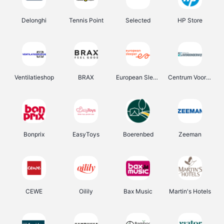
Delonghi
Tennis Point
Selected
HP Store
Ventilatieshop
BRAX
European Sleeper
Centrum Voor Avondonderwijs
Bonprix
EasyToys
Boerenbed
Zeeman
CEWE
Oilily
Bax Music
Martin's Hotels