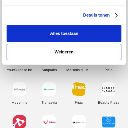
Shein
Bergfreunde
Pazzox
Smartwatchbanden
Details tonen
Alles toestaan
Manutan
Get Your Guide
Wijnbeurs.be
HBM Machines
Weigeren
YourSurprise.be
Sunparks
Maisons du Monde
Plein
Mayerline
Transavia
Fnac
Beauty Plaza