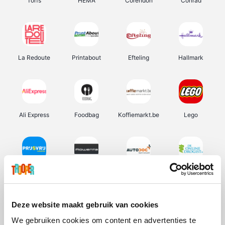
Torfs
HEMA
Corendon
Conrad
La Redoute
Printabout
Efteling
Hallmark
Ali Express
Foodbag
Koffiemarkt.be
Lego
Prijsvrij
Rowenta
Autodoc
De Online Drogist
Deze website maakt gebruik van cookies
We gebruiken cookies om content en advertenties te