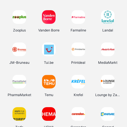
Zooplus
Vanden Borre
Farmaline
Landal
JM-Bruneau
Tui.be
Printdeal
MediaMarkt
PharmaMarket
Temu
Krefel
Lounge by Zalando