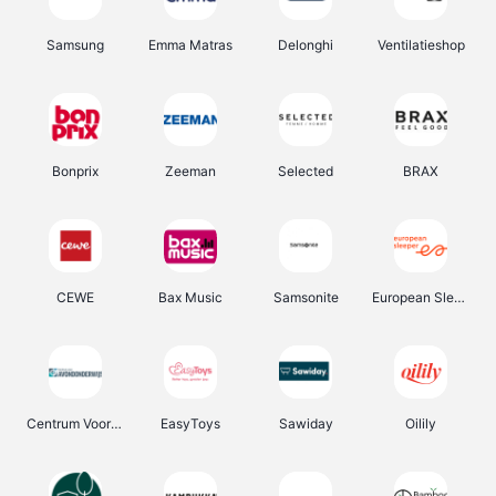
Samsung
Emma Matras
Delonghi
Ventilatieshop
Bonprix
Zeeman
Selected
BRAX
CEWE
Bax Music
Samsonite
European Sleeper
Centrum Voor Avondonderwijs
EasyToys
Sawiday
Oilily