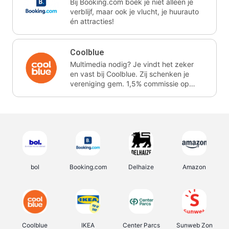
Bij Booking.com boek je niet alleen je
verblijf, maar ook je vlucht, je huurauto
én attracties!
Coolblue
Multimedia nodig? Je vindt het zeker
en vast bij Coolblue. Zij schenken je
vereniging gem. 1,5% commissie op
jouw aankoop.
bol
Booking.com
Delhaize
Amazon
Coolblue
IKEA
Center Parcs
Sunweb Zon