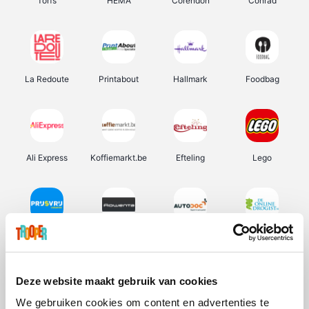
Torfs
HEMA
Corendon
Conrad
La Redoute
Printabout
Hallmark
Foodbag
Ali Express
Koffiemarkt.be
Efteling
Lego
Prijsvrij
Rowenta
Autodoc
De Online Drogist
Deze website maakt gebruik van cookies
We gebruiken cookies om content en advertenties te