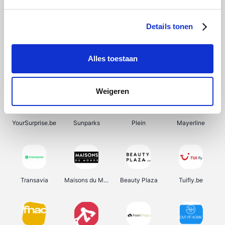
SupraBazar
Shein
Bergfreunde
Smartwatchbanden
Details tonen
Alles toestaan
Manutan
Pazzox
Wijnbeurs.be
HBM Machines
Weigeren
YourSurprise.be
Sunparks
Plein
Mayerline
Transavia
Maisons du Monde
Beauty Plaza
Tuifly.be