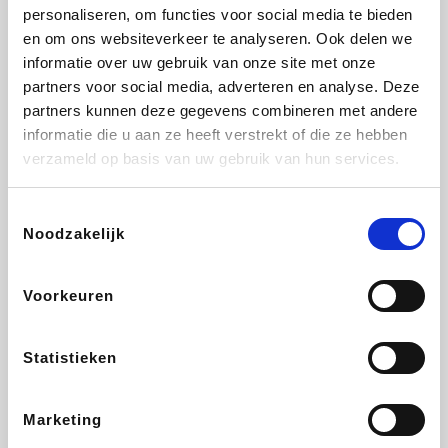
Vidaxl
Lampenlicht.be
Adidas
Hotels.com
personaliseren, om functies voor social media te bieden
en om ons websiteverkeer te analyseren. Ook delen we
informatie over uw gebruik van onze site met onze
partners voor social media, adverteren en analyse. Deze
partners kunnen deze gegevens combineren met andere
Plopsa
DectDirect
Medpets.be
All Accor
informatie die u aan ze heeft verstrekt of die ze hebben
verzameld op basis van uw gebruik van hun services.
Toestemmingsselectie
Noodzakelijk
Brussels Airlines
Wondr.Care
Wijnvoordeel.be
Disneyland Paris
Voorkeuren
EuroGifts
ZEB
Ibood
Get Your Guide
Statistieken
Marketing