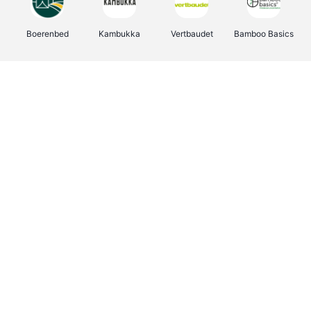
Boerenbed
Kambukka
Vertbaudet
Bamboo Basics
Viator
Deurklinkenshop
Joybuy
OTTO Office
Energie.be
Groepen.be
Name It
Shop like you Give A Damn
Expedia.be
Borgerhoff & Lamberigts
Myprotein
Albelli.be