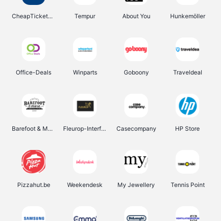
CheapTickets.be
Tempur
About You
Hunkemöller
Office-Deals
Winparts
Goboony
Traveldeal
Barefoot & More
Fleurop-Interflora
Casecompany
HP Store
Pizzahut.be
Weekendesk
My Jewellery
Tennis Point