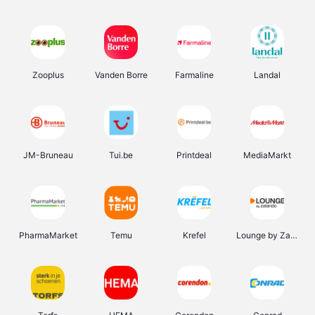
Zooplus
Vanden Borre
Farmaline
Landal
JM-Bruneau
Tui.be
Printdeal
MediaMarkt
PharmaMarket
Temu
Krefel
Lounge by Zalando