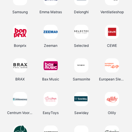
Samsung
Emma Matras
Delonghi
Ventilatieshop
Bonprix
Zeeman
Selected
CEWE
BRAX
Bax Music
Samsonite
European Sleeper
Centrum Voor Avondonderwijs
EasyToys
Sawiday
Oilily