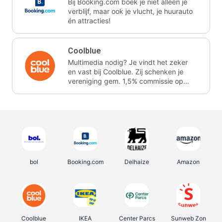
Bij Booking.com boek je niet alleen je
verblijf, maar ook je vlucht, je huurauto
én attracties!
Coolblue
Multimedia nodig? Je vindt het zeker
en vast bij Coolblue. Zij schenken je
vereniging gem. 1,5% commissie op
jouw aankoop.
bol
Booking.com
Delhaize
Amazon
Coolblue
IKEA
Center Parcs
Sunweb Zon