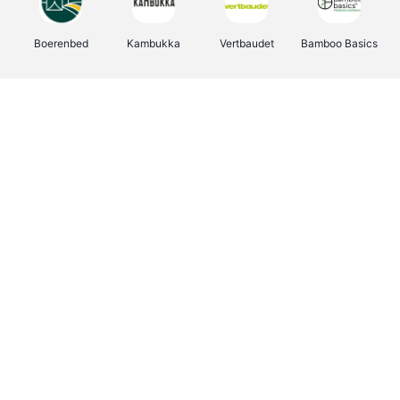
Boerenbed
Kambukka
Vertbaudet
Bamboo Basics
Viator
Deurklinkenshop
Joybuy
OTTO Office
Energie.be
Groepen.be
Name It
Shop like you Give A Damn
Expedia.be
Borgerhoff & Lamberigts
Myprotein
Albelli.be