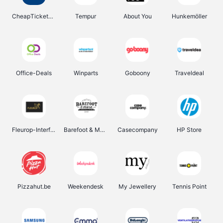
CheapTickets.be
Tempur
About You
Hunkemöller
Office-Deals
Winparts
Goboony
Traveldeal
Fleurop-Interflora
Barefoot & More
Casecompany
HP Store
Pizzahut.be
Weekendesk
My Jewellery
Tennis Point