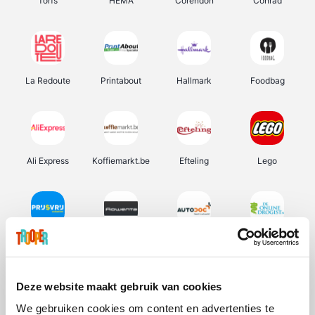
Torfs
HEMA
Corendon
Conrad
La Redoute
Printabout
Hallmark
Foodbag
Ali Express
Koffiemarkt.be
Efteling
Lego
Prijsvrij
Rowenta
Autodoc
De Online Drogist
Deze website maakt gebruik van cookies
We gebruiken cookies om content en advertenties te