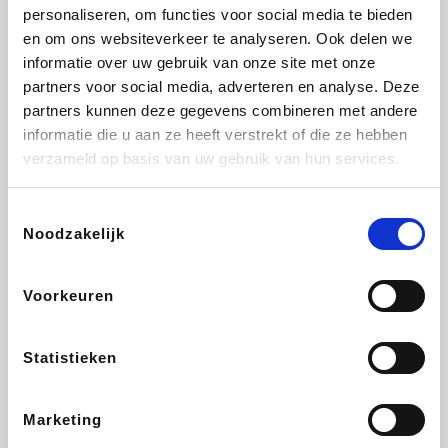
Vidaxl
Lampenlicht.be
Adidas
Hotels.com
personaliseren, om functies voor social media te bieden
en om ons websiteverkeer te analyseren. Ook delen we
informatie over uw gebruik van onze site met onze
partners voor social media, adverteren en analyse. Deze
partners kunnen deze gegevens combineren met andere
Plopsa
DectDirect
Medpets.be
All Accor
informatie die u aan ze heeft verstrekt of die ze hebben
verzameld op basis van uw gebruik van hun services.
Toestemmingsselectie
Noodzakelijk
Brussels Airlines
Wondr.Care
Wijnvoordeel.be
Disneyland Paris
Voorkeuren
ZEB
EuroGifts
Ibood
Get Your Guide
Statistieken
Marketing