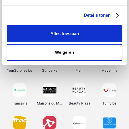
SupraBazar
Shein
Bergfreunde
Smartwatchbanden
Details tonen
Alles toestaan
Manutan
Pazzox
Wijnbeurs.be
HBM Machines
Weigeren
YourSurprise.be
Sunparks
Plein
Mayerline
Transavia
Maisons du Monde
Beauty Plaza
Tuifly.be