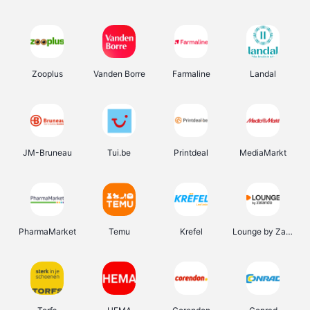
Zooplus
Vanden Borre
Farmaline
Landal
JM-Bruneau
Tui.be
Printdeal
MediaMarkt
PharmaMarket
Temu
Krefel
Lounge by Zalando