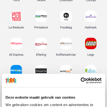
Torfs
HEMA
Corendon
Conrad
La Redoute
Printabout
Foodbag
Hallmark
Ali Express
Efteling
Koffiemarkt.be
Lego
Prijsvrij
Rowenta
Autodoc
De Online Drogist
Deze website maakt gebruik van cookies
We gebruiken cookies om content en advertenties te