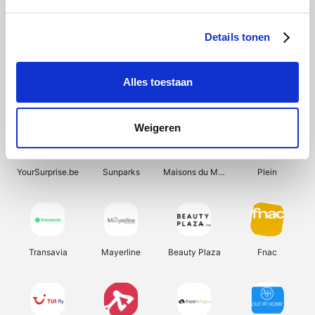
Shein
Get Your Guide
Bergfreunde
Pazzox
Details tonen
Alles toestaan
Smartwatchbanden
Manutan
Wijnbeurs.be
HBM Machines
Weigeren
YourSurprise.be
Sunparks
Maisons du Monde
Plein
Transavia
Mayerline
Beauty Plaza
Fnac