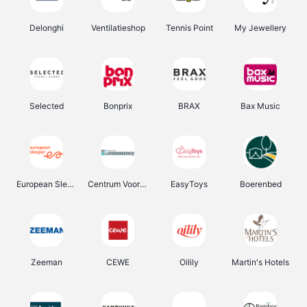
Delonghi
Ventilatieshop
Tennis Point
My Jewellery
Selected
Bonprix
BRAX
Bax Music
European Sleeper
Centrum Voor Avondonderwijs
EasyToys
Boerenbed
Zeeman
CEWE
Oilily
Martin's Hotels