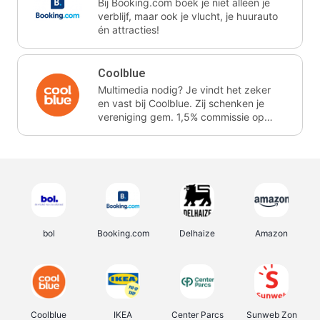
Bij Booking.com boek je niet alleen je
verblijf, maar ook je vlucht, je huurauto
én attracties!
Coolblue
Multimedia nodig? Je vindt het zeker
en vast bij Coolblue. Zij schenken je
vereniging gem. 1,5% commissie op
jouw aankoop.
bol
Booking.com
Delhaize
Amazon
Coolblue
IKEA
Center Parcs
Sunweb Zon