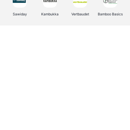
Sawiday
Kambukka
Vertbaudet
Bamboo Basics
Viator
Deurklinkenshop
Samsonite
OTTO Office
Energie.be
Groepen.be
Name It
Albelli.be
Joybuy
Borgerhoff & Lamberigts
Myprotein
JBL