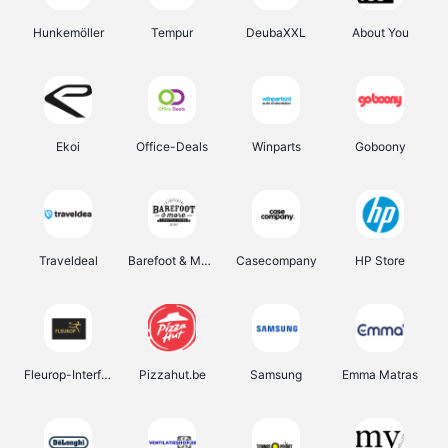
Hunkemöller
Tempur
DeubaXXL
About You
Ekoi
Office-Deals
Winparts
Goboony
Traveldeal
Barefoot & More
Casecompany
HP Store
Fleurop-Interflora
Pizzahut.be
Samsung
Emma Matras