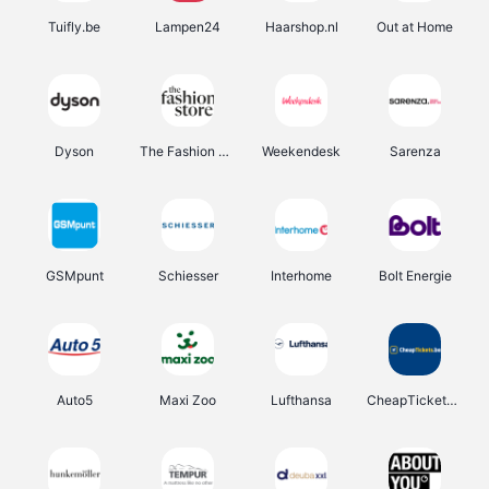
Tuifly.be
Lampen24
Haarshop.nl
Out at Home
Dyson
The Fashion Store
Weekendesk
Sarenza
GSMpunt
Schiesser
Interhome
Bolt Energie
Auto5
Maxi Zoo
Lufthansa
CheapTickets.be