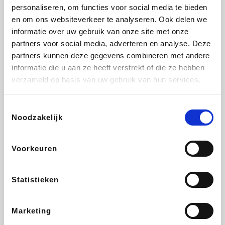
Vidaxl
Plopsa
Lampenlicht.be
Adidas
personaliseren, om functies voor social media te bieden
en om ons websiteverkeer te analyseren. Ook delen we
informatie over uw gebruik van onze site met onze
partners voor social media, adverteren en analyse. Deze
partners kunnen deze gegevens combineren met andere
Hotels.com
All Accor
Brussels Airlines
Medpets.be
informatie die u aan ze heeft verstrekt of die ze hebben
verzameld op basis van uw gebruik van hun services.
Toestemmingsselectie
Noodzakelijk
DectDirect
Wijnvoordeel.be
Wondr.Care
ZEB
Voorkeuren
Disneyland Paris
EuroGifts
Ibood
SupraBazar
Statistieken
Marketing