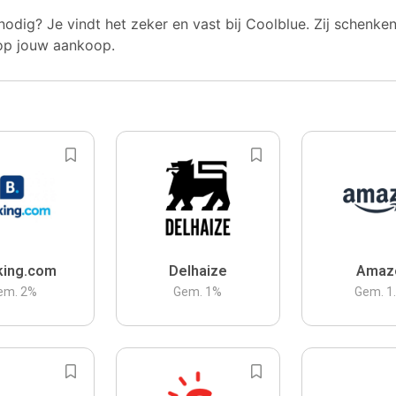
nodig? Je vindt het zeker en vast bij Coolblue. Zij schenke
op jouw aankoop.
king.com
Delhaize
Amaz
em.
2
%
Gem.
1
%
Gem.
1