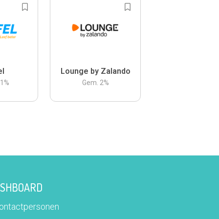
el
Lounge by Zalando
.1
%
Gem.
2
%
DASHBOARD
contactpersonen