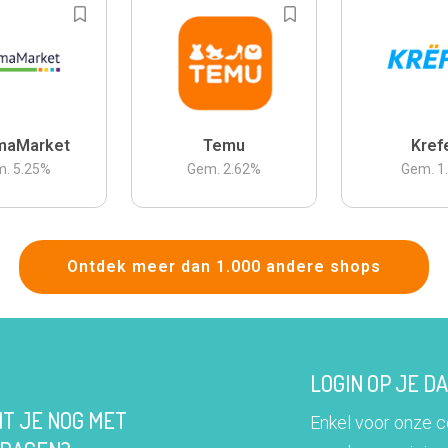
maMarket
Temu
Kref
m.
5.25
%
Gem.
2.62
%
Gem.
1
Ontdek meer dan 1.000 andere shops
LOGIN OP JE 
IT JE NOG MET
Enkel voor onze 