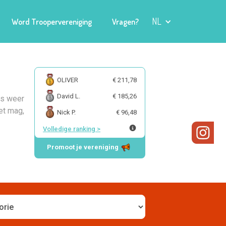
NL
Word Troopervereniging
Vragen?
OLIVER
€ 211,78
David L.
€ 185,26
ts weer
et mag,
Nick P.
€ 96,48
Volledige ranking
>
Promoot je vereniging