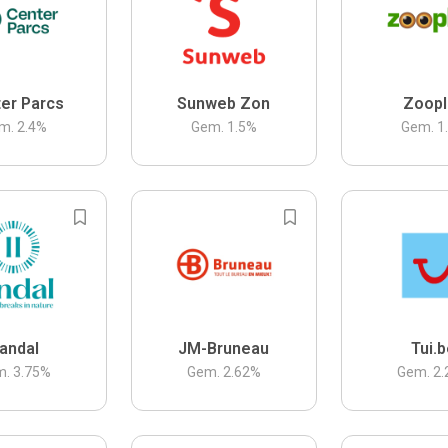
er Parcs
Sunweb Zon
Zoopl
m.
2.4
%
Gem.
1.5
%
Gem.
1
andal
JM-Bruneau
Tui.
m.
3.75
%
Gem.
2.62
%
Gem.
2.