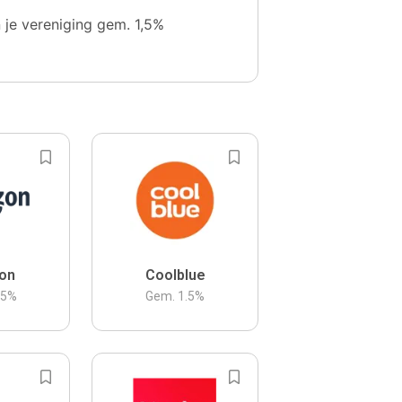
n je vereniging gem. 1,5%
on
Coolblue
.5
%
Gem.
1.5
%