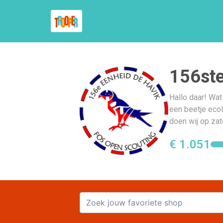
156ste
Hallo daar! Wat
een beetje ecol
doen wij op zat
€ 1.051