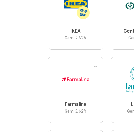
IKEA
Cent
Gem.
2.62
%
Ge
Farmaline
L
Gem.
2.62
%
Ge