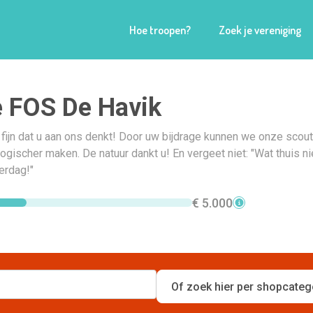
Hoe troopen?
Zoek je vereniging
 FOS De Havik
 fijn dat u aan ons denkt! Door uw bijdrage kunnen we onze scou
ogischer maken. De natuur dankt u! En vergeet niet: "Wat thuis ni
erdag!"
€ 5.000