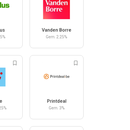
us
Vanden Borre
.5
%
Gem.
2.25
%
be
Printdeal
25
%
Gem.
3
%