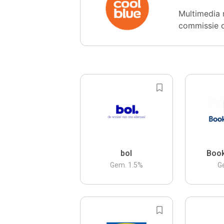
Multimedia 
commissie 
bol
Boo
Gem.
1.5
%
G