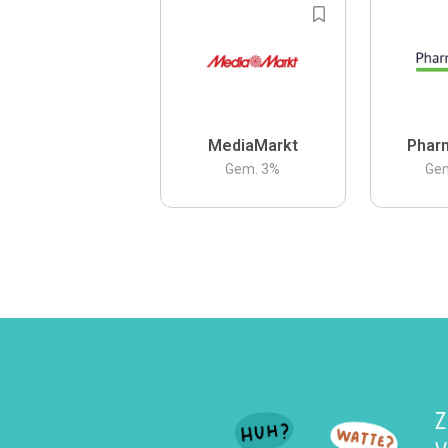
MediaMarkt
Phar
Gem.
3
%
Ge
Z