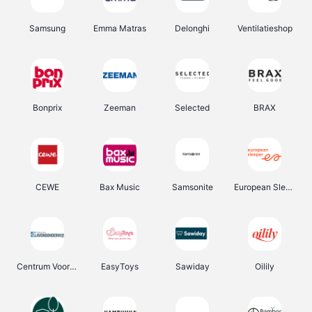
Samsung
Emma Matras
Delonghi
Ventilatieshop
Bonprix
Zeeman
Selected
BRAX
CEWE
Bax Music
Samsonite
European Sleeper
Centrum Voor Avondonderwijs
EasyToys
Sawiday
Oilily