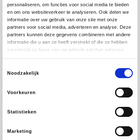
Vidaxl
Lampenlicht.be
Adidas
Hotels.com
personaliseren, om functies voor social media te bieden
en om ons websiteverkeer te analyseren. Ook delen we
informatie over uw gebruik van onze site met onze
partners voor social media, adverteren en analyse. Deze
partners kunnen deze gegevens combineren met andere
Plopsa
DectDirect
Medpets.be
All Accor
informatie die u aan ze heeft verstrekt of die ze hebben
verzameld op basis van uw gebruik van hun services.
Toestemmingsselectie
Noodzakelijk
Brussels Airlines
Wondr.Care
Wijnvoordeel.be
Disneyland Paris
Voorkeuren
EuroGifts
ZEB
Ibood
Get Your Guide
Statistieken
Marketing