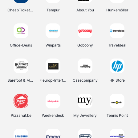
CheapTickets.be
Tempur
About You
Hunkemöller
Office-Deals
Winparts
Goboony
Traveldeal
Barefoot & More
Fleurop-Interflora
Casecompany
HP Store
Pizzahut.be
Weekendesk
My Jewellery
Tennis Point