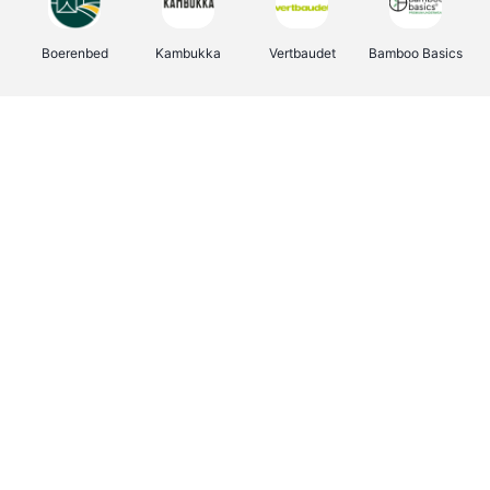
Boerenbed
Kambukka
Vertbaudet
Bamboo Basics
Viator
Deurklinkenshop
Joybuy
OTTO Office
Energie.be
Groepen.be
Name It
Shop like you Give A Damn
Expedia.be
Borgerhoff & Lamberigts
Myprotein
Albelli.be