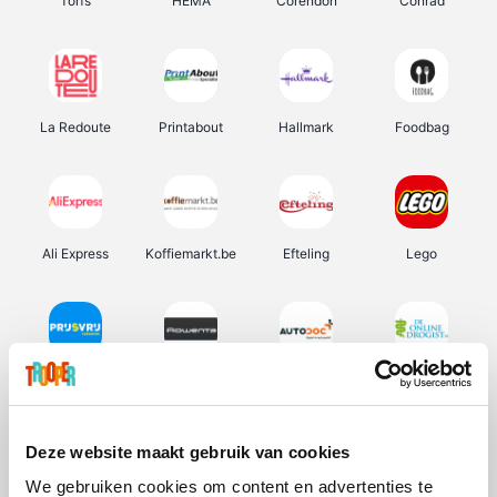
Torfs
HEMA
Corendon
Conrad
La Redoute
Printabout
Hallmark
Foodbag
Ali Express
Koffiemarkt.be
Efteling
Lego
Prijsvrij
Rowenta
Autodoc
De Online Drogist
Deze website maakt gebruik van cookies
We gebruiken cookies om content en advertenties te