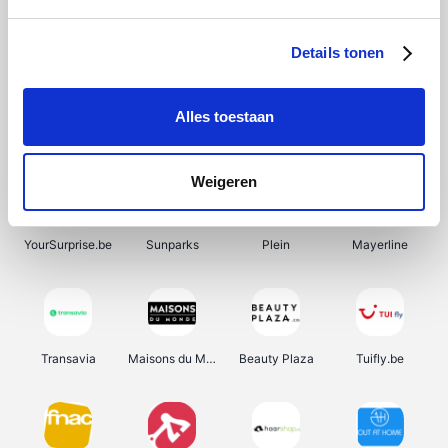
SupraBazar
Shein
Bergfreunde
Smartwatchbanden
Details tonen
Alles toestaan
Manutan
Pazzox
Wijnbeurs.be
HBM Machines
Weigeren
YourSurprise.be
Sunparks
Plein
Mayerline
Transavia
Maisons du Monde
Beauty Plaza
Tuifly.be