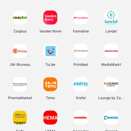
Zooplus
Vanden Borre
Farmaline
Landal
JM-Bruneau
Tui.be
Printdeal
MediaMarkt
PharmaMarket
Temu
Krefel
Lounge by Zalando