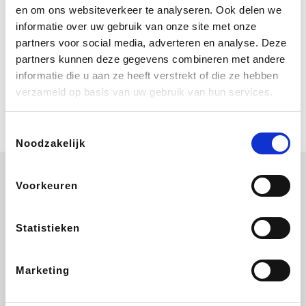
Bij Booking.com boek je niet alleen je
en om ons websiteverkeer te analyseren. Ook delen we
verblijf, maar ook je vlucht, je huurauto
informatie over uw gebruik van onze site met onze
én attracties!
partners voor social media, adverteren en analyse. Deze
partners kunnen deze gegevens combineren met andere
Coolblue
informatie die u aan ze heeft verstrekt of die ze hebben
Multimedia nodig? Je vindt het zeker
verzameld op basis van uw gebruik van hun services.
en vast bij Coolblue. Zij schenken je
vereniging gem. 1,5% commissie op
jouw aankoop.
Toestemmingsselectie
Noodzakelijk
Voorkeuren
ZEB
EuroGifts
Ibood
Get Your Guide
Statistieken
Marketing
SupraBazar
Shein
Bergfreunde
Smartwatchbanden