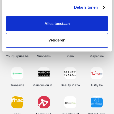
Details tonen
Alles toestaan
Manutan
Pazzox
Wijnbeurs.be
HBM Machines
Weigeren
YourSurprise.be
Sunparks
Plein
Mayerline
Transavia
Maisons du Monde
Beauty Plaza
Tuifly.be