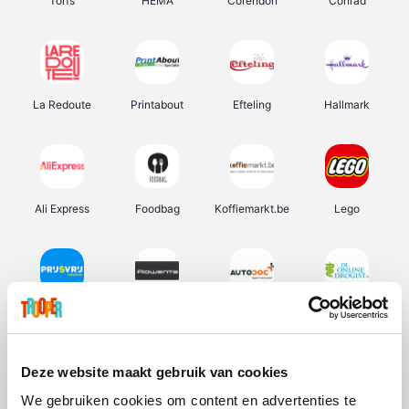
Torfs
HEMA
Corendon
Conrad
La Redoute
Printabout
Efteling
Hallmark
Ali Express
Foodbag
Koffiemarkt.be
Lego
Prijsvrij
Rowenta
Autodoc
De Online Drogist
Deze website maakt gebruik van cookies
We gebruiken cookies om content en advertenties te