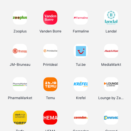
Zooplus
Vanden Borre
Farmaline
Landal
JM-Bruneau
Printdeal
Tui.be
MediaMarkt
PharmaMarket
Temu
Krefel
Lounge by Zalando