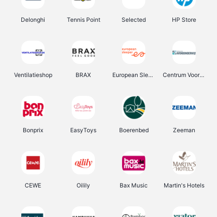
Delonghi
Tennis Point
Selected
HP Store
Ventilatieshop
BRAX
European Sleeper
Centrum Voor Avondonderwijs
Bonprix
EasyToys
Boerenbed
Zeeman
CEWE
Oilily
Bax Music
Martin's Hotels