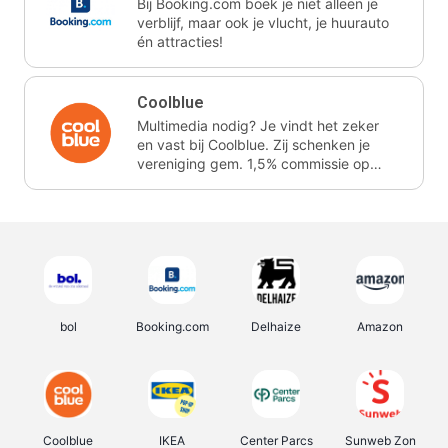
Bij Booking.com boek je niet alleen je
verblijf, maar ook je vlucht, je huurauto
én attracties!
Coolblue
Multimedia nodig? Je vindt het zeker
en vast bij Coolblue. Zij schenken je
vereniging gem. 1,5% commissie op
jouw aankoop.
bol
Booking.com
Delhaize
Amazon
Coolblue
IKEA
Center Parcs
Sunweb Zon