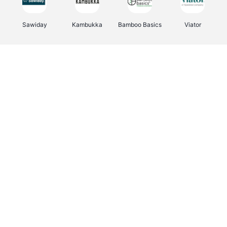
Sawiday
Kambukka
Bamboo Basics
Viator
Deurklinkenshop
Samsonite
Vertbaudet
OTTO Office
Energie.be
Joybuy
Groepen.be
Name It
Albelli.be
Borgerhoff & Lamberigts
Myprotein
JBL