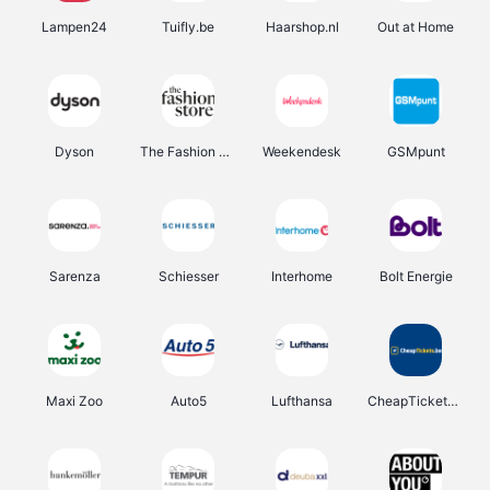
Lampen24
Tuifly.be
Haarshop.nl
Out at Home
Dyson
The Fashion Store
Weekendesk
GSMpunt
Sarenza
Schiesser
Interhome
Bolt Energie
Maxi Zoo
Auto5
Lufthansa
CheapTickets.be