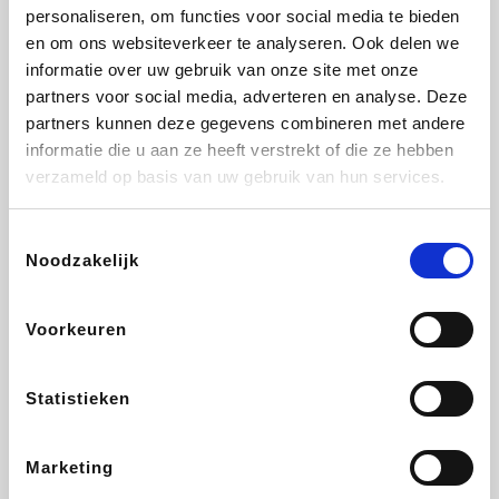
Vidaxl
Lampenlicht.be
Plopsa
Adidas
personaliseren, om functies voor social media te bieden
en om ons websiteverkeer te analyseren. Ook delen we
informatie over uw gebruik van onze site met onze
partners voor social media, adverteren en analyse. Deze
partners kunnen deze gegevens combineren met andere
Hotels.com
All Accor
Medpets.be
Brussels Airlines
informatie die u aan ze heeft verstrekt of die ze hebben
verzameld op basis van uw gebruik van hun services.
Toestemmingsselectie
Noodzakelijk
DectDirect
ZEB
Wondr.Care
Disneyland Paris
Voorkeuren
Wijnvoordeel.be
EuroGifts
Ibood
SupraBazar
Statistieken
Marketing