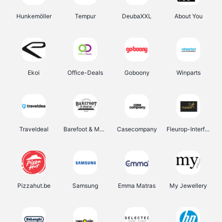
Hunkemöller
Tempur
DeubaXXL
About You
Ekoi
Office-Deals
Goboony
Winparts
Traveldeal
Barefoot & More
Casecompany
Fleurop-Interflora
Pizzahut.be
Samsung
Emma Matras
My Jewellery