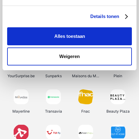
Shein
Bergfreunde
Pazzox
Smartwatchbanden
Details tonen
Alles toestaan
Manutan
Get Your Guide
Wijnbeurs.be
HBM Machines
Weigeren
YourSurprise.be
Sunparks
Maisons du Monde
Plein
Mayerline
Transavia
Fnac
Beauty Plaza