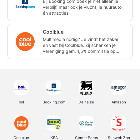
Bij Booking.com boek je niet alleen je
verblijf, maar ook je vlucht, je huurauto
én attracties!
Coolblue
Multimedia nodig? Je vindt het zeker
en vast bij Coolblue. Zij schenken je
vereniging gem. 1,5% commissie op
jouw aankoop.
bol
Booking.com
Delhaize
Amazon
Coolblue
IKEA
Center Parcs
Sunweb Zon