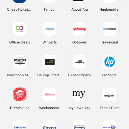
CheapTickets.be
Tempur
About You
Hunkemöller
Office-Deals
Winparts
Goboony
Traveldeal
Barefoot & More
Fleurop-Interflora
Casecompany
HP Store
Pizzahut.be
Weekendesk
My Jewellery
Tennis Point