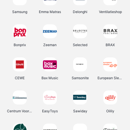
Samsung
Emma Matras
Delonghi
Ventilatieshop
Bonprix
Zeeman
Selected
BRAX
CEWE
Bax Music
Samsonite
European Sleeper
Centrum Voor Avondonderwijs
EasyToys
Sawiday
Oilily