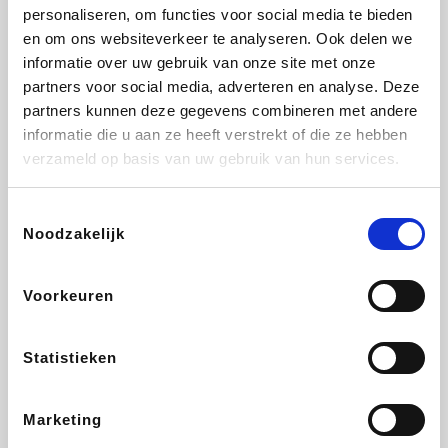
Vidaxl
Lampenlicht.be
Adidas
Hotels.com
personaliseren, om functies voor social media te bieden
en om ons websiteverkeer te analyseren. Ook delen we
informatie over uw gebruik van onze site met onze
partners voor social media, adverteren en analyse. Deze
partners kunnen deze gegevens combineren met andere
Plopsa
DectDirect
Medpets.be
All Accor
informatie die u aan ze heeft verstrekt of die ze hebben
verzameld op basis van uw gebruik van hun services.
Toestemmingsselectie
Noodzakelijk
Brussels Airlines
Wondr.Care
Wijnvoordeel.be
Disneyland Paris
Voorkeuren
EuroGifts
ZEB
Ibood
Get Your Guide
Statistieken
Marketing