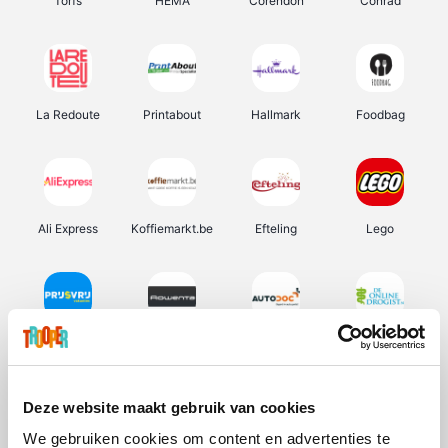
Torfs
HEMA
Corendon
Conrad
La Redoute
Printabout
Hallmark
Foodbag
Ali Express
Koffiemarkt.be
Efteling
Lego
Prijsvrij
Rowenta
Autodoc
De Online Drogist
Deze website maakt gebruik van cookies
We gebruiken cookies om content en advertenties te