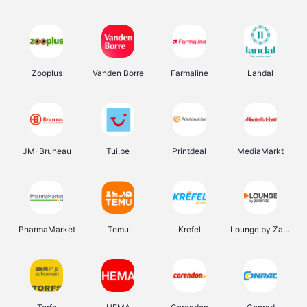
Zooplus
Vanden Borre
Farmaline
Landal
JM-Bruneau
Tui.be
Printdeal
MediaMarkt
PharmaMarket
Temu
Krefel
Lounge by Zalando