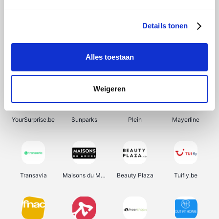
SupraBazar
Shein
Bergfreunde
Smartwatchbanden
Details tonen
Alles toestaan
Manutan
Pazzox
Wijnbeurs.be
HBM Machines
Weigeren
YourSurprise.be
Sunparks
Plein
Mayerline
Transavia
Maisons du Monde
Beauty Plaza
Tuifly.be