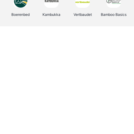
Boerenbed
Kambukka
Vertbaudet
Bamboo Basics
Viator
Deurklinkenshop
Joybuy
OTTO Office
Energie.be
Groepen.be
Name It
Shop like you Give A Damn
Expedia.be
Borgerhoff & Lamberigts
Myprotein
Albelli.be