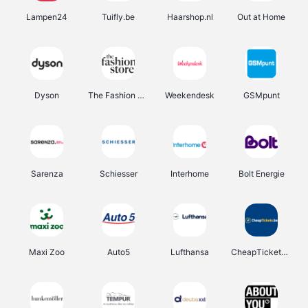
Lampen24
Tuifly.be
Haarshop.nl
Out at Home
Dyson
The Fashion Store
Weekendesk
GSMpunt
Sarenza
Schiesser
Interhome
Bolt Energie
Maxi Zoo
Auto5
Lufthansa
CheapTickets.be