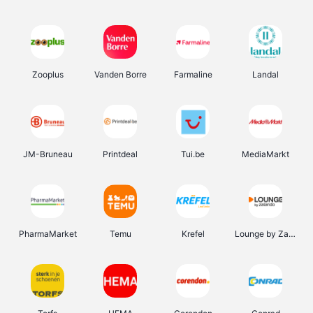
Zooplus
Vanden Borre
Farmaline
Landal
JM-Bruneau
Printdeal
Tui.be
MediaMarkt
PharmaMarket
Temu
Krefel
Lounge by Zalando