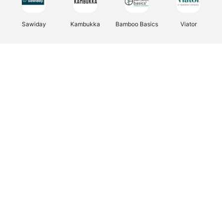
Sawiday
Kambukka
Bamboo Basics
Viator
Deurklinkenshop
Samsonite
Vertbaudet
OTTO Office
Energie.be
Joybuy
Groepen.be
Name It
Albelli.be
Borgerhoff & Lamberigts
Myprotein
JBL