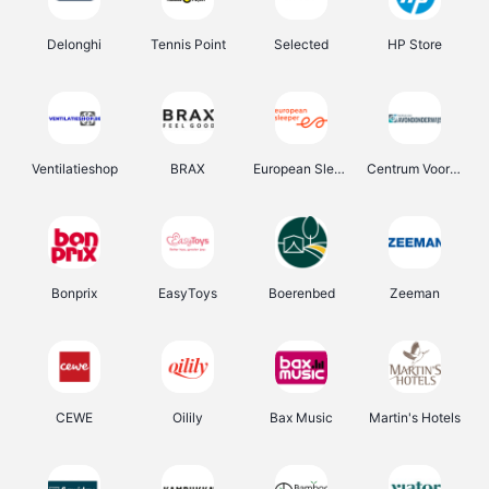
Delonghi
Tennis Point
Selected
HP Store
Ventilatieshop
BRAX
European Sleeper
Centrum Voor Avondonderwijs
Bonprix
EasyToys
Boerenbed
Zeeman
CEWE
Oilily
Bax Music
Martin's Hotels