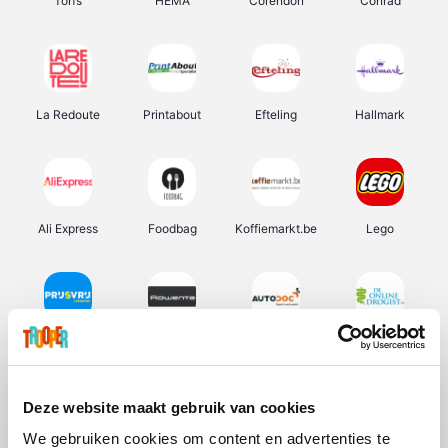
Torfs
HEMA
Corendon
Conrad
La Redoute
Printabout
Efteling
Hallmark
Ali Express
Foodbag
Koffiemarkt.be
Lego
Prijsvrij
Rowenta
Autodoc
De Online Drogist
Deze website maakt gebruik van cookies
We gebruiken cookies om content en advertenties te