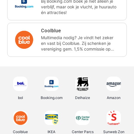
Bij Booking.com boek je niet alleen je
verblijf, maar ook je vlucht, je huurauto
én attracties!
Coolblue
Multimedia nodig? Je vindt het zeker
en vast bij Coolblue. Zij schenken je
vereniging gem. 1,5% commissie op
jouw aankoop.
bol
Booking.com
Delhaize
Amazon
Coolblue
IKEA
Center Parcs
Sunweb Zon