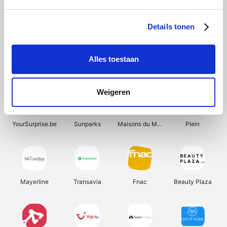
Shein
Bergfreunde
Pazzox
Smartwatchbanden
Details tonen
Alles toestaan
Manutan
Get Your Guide
Wijnbeurs.be
HBM Machines
Weigeren
YourSurprise.be
Sunparks
Maisons du Monde
Plein
Mayerline
Transavia
Fnac
Beauty Plaza