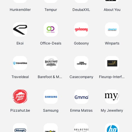
Hunkemöller
Tempur
DeubaXXL
About You
Ekoi
Office-Deals
Goboony
Winparts
Traveldeal
Barefoot & More
Casecompany
Fleurop-Interflora
Pizzahut.be
Samsung
Emma Matras
My Jewellery