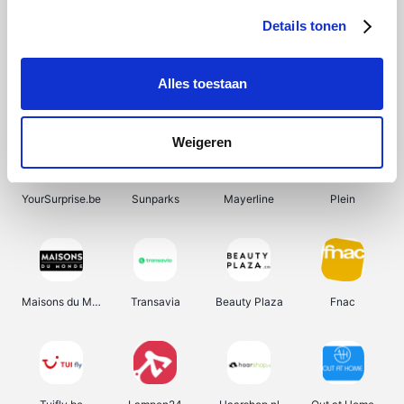
Details tonen
Alles toestaan
Manutan
Pazzox
Wijnbeurs.be
HBM Machines
Weigeren
YourSurprise.be
Sunparks
Mayerline
Plein
Maisons du Monde
Transavia
Beauty Plaza
Fnac