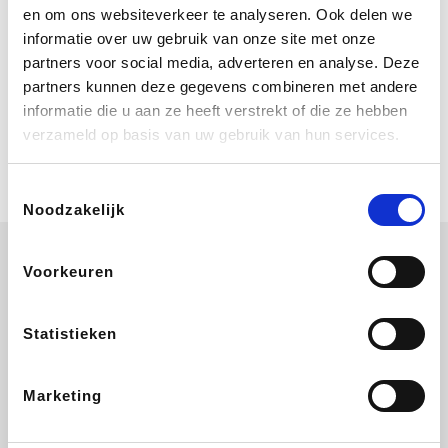
Bij Booking.com boek je niet alleen je
en om ons websiteverkeer te analyseren. Ook delen we
verblijf, maar ook je vlucht, je huurauto
informatie over uw gebruik van onze site met onze
én attracties!
partners voor social media, adverteren en analyse. Deze
partners kunnen deze gegevens combineren met andere
Coolblue
informatie die u aan ze heeft verstrekt of die ze hebben
Multimedia nodig? Je vindt het zeker
verzameld op basis van uw gebruik van hun services.
en vast bij Coolblue. Zij schenken je
vereniging gem. 1,5% commissie op
jouw aankoop.
Toestemmingsselectie
Noodzakelijk
Voorkeuren
EuroGifts
ZEB
Ibood
Get Your Guide
Statistieken
Marketing
Shein
Bergfreunde
SupraBazar
Smartwatchbanden