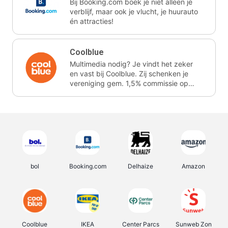
Bij Booking.com boek je niet alleen je
verblijf, maar ook je vlucht, je huurauto
én attracties!
Coolblue
Multimedia nodig? Je vindt het zeker
en vast bij Coolblue. Zij schenken je
vereniging gem. 1,5% commissie op
jouw aankoop.
bol
Booking.com
Delhaize
Amazon
Coolblue
IKEA
Center Parcs
Sunweb Zon