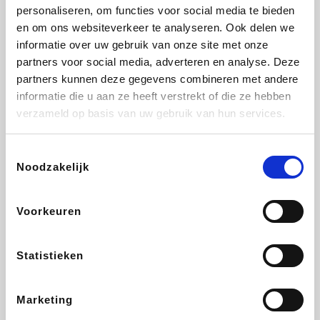
Vidaxl
Lampenlicht.be
Adidas
Hotels.com
personaliseren, om functies voor social media te bieden
en om ons websiteverkeer te analyseren. Ook delen we
informatie over uw gebruik van onze site met onze
partners voor social media, adverteren en analyse. Deze
partners kunnen deze gegevens combineren met andere
Plopsa
DectDirect
Medpets.be
All Accor
informatie die u aan ze heeft verstrekt of die ze hebben
verzameld op basis van uw gebruik van hun services.
Toestemmingsselectie
Noodzakelijk
Brussels Airlines
Wondr.Care
Wijnvoordeel.be
Disneyland Paris
Voorkeuren
EuroGifts
ZEB
Ibood
Get Your Guide
Statistieken
Marketing