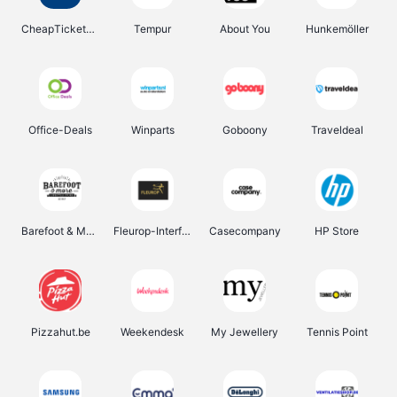
CheapTickets.be
Tempur
About You
Hunkemöller
Office-Deals
Winparts
Goboony
Traveldeal
Barefoot & More
Fleurop-Interflora
Casecompany
HP Store
Pizzahut.be
Weekendesk
My Jewellery
Tennis Point