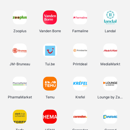
Zooplus
Vanden Borre
Farmaline
Landal
JM-Bruneau
Tui.be
Printdeal
MediaMarkt
PharmaMarket
Temu
Krefel
Lounge by Zalando