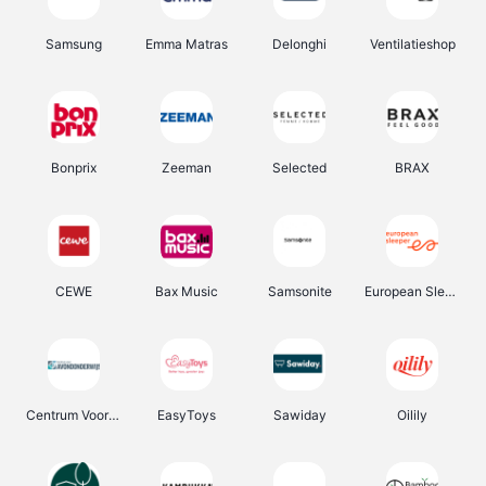
Samsung
Emma Matras
Delonghi
Ventilatieshop
Bonprix
Zeeman
Selected
BRAX
CEWE
Bax Music
Samsonite
European Sleeper
Centrum Voor Avondonderwijs
EasyToys
Sawiday
Oilily