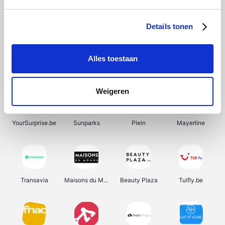
SupraBazar
Shein
Bergfreunde
Smartwatchbanden
Details tonen
Alles toestaan
Manutan
Pazzox
Wijnbeurs.be
HBM Machines
Weigeren
YourSurprise.be
Sunparks
Plein
Mayerline
Transavia
Maisons du Monde
Beauty Plaza
Tuifly.be