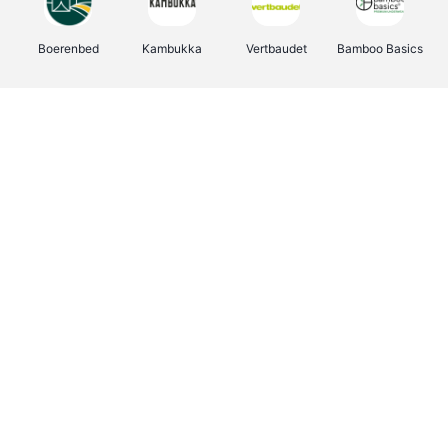
Boerenbed
Kambukka
Vertbaudet
Bamboo Basics
Viator
Deurklinkenshop
Joybuy
OTTO Office
Energie.be
Groepen.be
Name It
Shop like you Give A Damn
Expedia.be
Borgerhoff & Lamberigts
Myprotein
Albelli.be