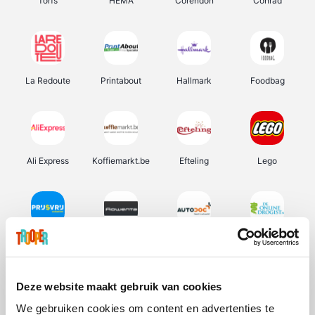
Torfs
HEMA
Corendon
Conrad
La Redoute
Printabout
Hallmark
Foodbag
Ali Express
Koffiemarkt.be
Efteling
Lego
Prijsvrij
Rowenta
Autodoc
De Online Drogist
Deze website maakt gebruik van cookies
We gebruiken cookies om content en advertenties te