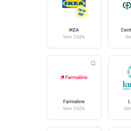
IKEA
Cent
Gem.
2.62
%
Ge
Farmaline
L
Gem.
2.62
%
Ge