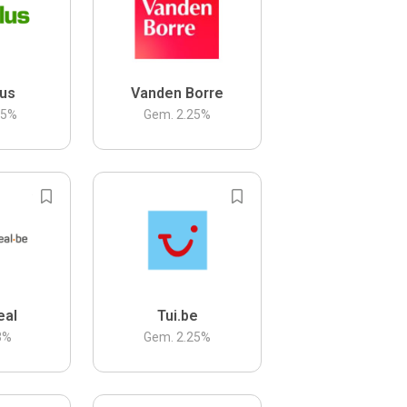
us
Vanden Borre
.5
%
Gem.
2.25
%
eal
Tui.be
3
%
Gem.
2.25
%