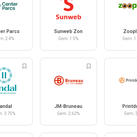
er Parcs
Sunweb Zon
Zoopl
m.
2.4
%
Gem.
1.5
%
Gem.
1
andal
JM-Bruneau
Printd
m.
3.75
%
Gem.
2.62
%
Gem.