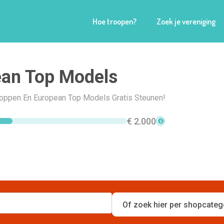
Hoe troopen?
Zoek je vereniging
ean Top Models
Shoppen En European Top Models Gratis Steunen!
€ 2.000