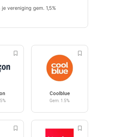
n je vereniging gem. 1,5%
on
Coolblue
.5
%
Gem.
1.5
%