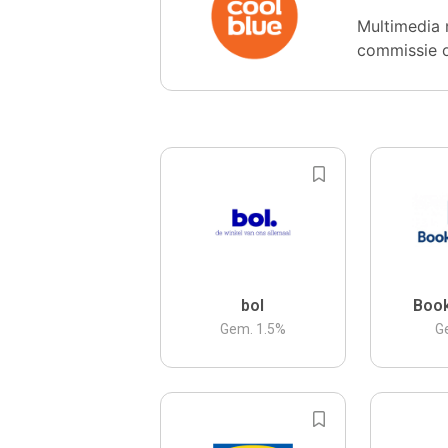
Multimedia 
commissie 
bol
Boo
Gem.
1.5
%
G