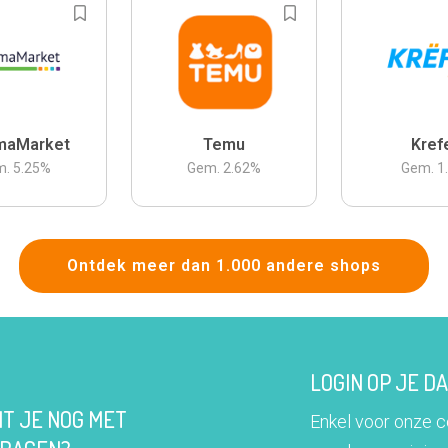
maMarket
Temu
Kref
m.
5.25
%
Gem.
2.62
%
Gem.
1
Ontdek meer dan 1.000 andere shops
LOGIN OP JE 
IT JE NOG MET
Enkel voor onze 