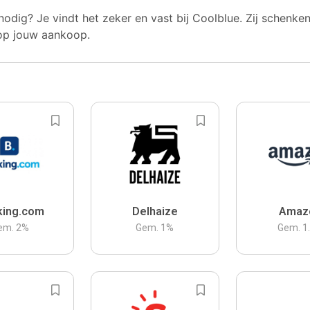
nodig? Je vindt het zeker en vast bij Coolblue. Zij schenke
op jouw aankoop.
king.com
Delhaize
Amaz
em.
2
%
Gem.
1
%
Gem.
1