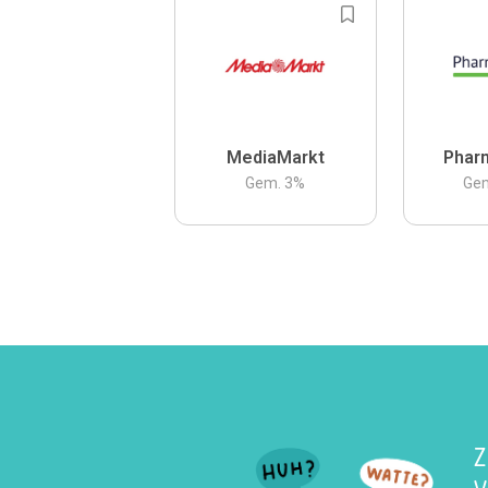
MediaMarkt
Phar
Gem.
3
%
Ge
Z