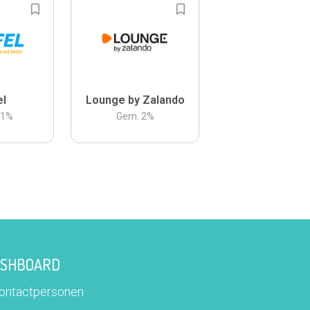
el
Lounge by Zalando
.1
%
Gem.
2
%
DASHBOARD
contactpersonen