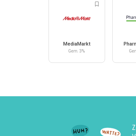
MediaMarkt
Phar
Gem.
3
%
Ge
Z