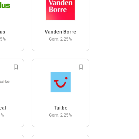
us
Vanden Borre
.5
%
Gem.
2.25
%
eal
Tui.be
3
%
Gem.
2.25
%