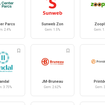
er Parcs
Sunweb Zon
Zoopl
m.
2.4
%
Gem.
1.5
%
Gem.
1
andal
JM-Bruneau
Printd
m.
3.75
%
Gem.
2.62
%
Gem.