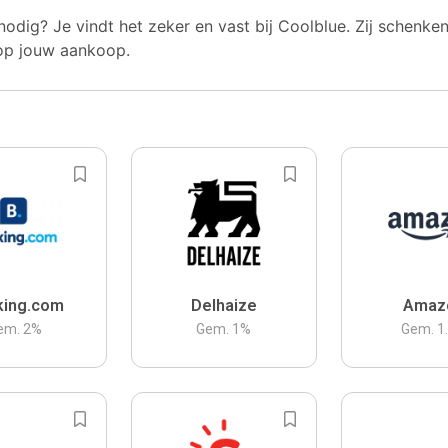
nodig? Je vindt het zeker en vast bij Coolblue. Zij schenke
op jouw aankoop.
king.com
Delhaize
Amaz
em.
2
%
Gem.
1
%
Gem.
1