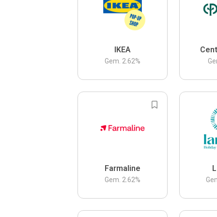
IKEA
Cent
Gem.
2.62
%
Ge
Farmaline
L
Gem.
2.62
%
Ge