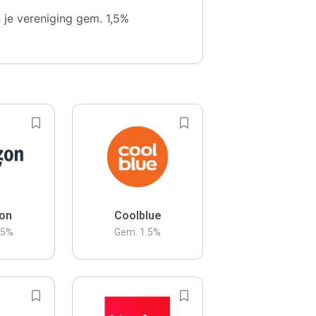
n je vereniging gem. 1,5%
on
Coolblue
.5
%
Gem.
1.5
%