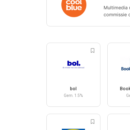
Multimedia 
commissie 
bol
Boo
Gem.
1.5
%
G