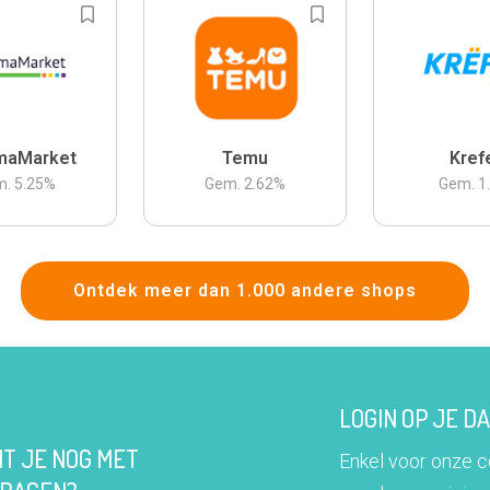
maMarket
Temu
Kref
m.
5.25
%
Gem.
2.62
%
Gem.
1
Ontdek meer dan 1.000 andere shops
LOGIN OP JE 
IT JE NOG MET
Enkel voor onze 