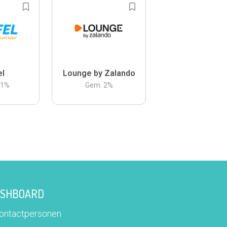
el
Lounge by Zalando
.1
%
Gem.
2
%
DASHBOARD
contactpersonen