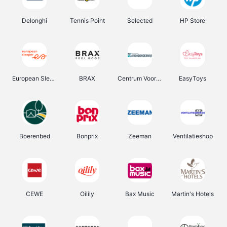
Delonghi
Tennis Point
Selected
HP Store
European Sleeper
BRAX
Centrum Voor Avondonderwijs
EasyToys
Boerenbed
Bonprix
Zeeman
Ventilatieshop
CEWE
Oilily
Bax Music
Martin's Hotels