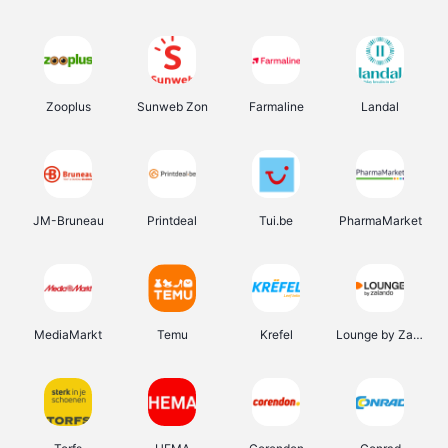
Zooplus
Sunweb Zon
Farmaline
Landal
JM-Bruneau
Printdeal
Tui.be
PharmaMarket
MediaMarkt
Temu
Krefel
Lounge by Zalando