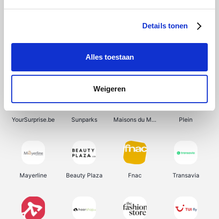
Bergfreunde
Shein
Pazzox
Manutan
Details tonen
Alles toestaan
Smartwatchbanden
Wijnbeurs.be
Get Your Guide
HBM Machines
Weigeren
YourSurprise.be
Sunparks
Maisons du Monde
Plein
Mayerline
Beauty Plaza
Fnac
Transavia