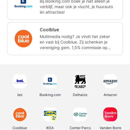
Bij Booking.com boek je niet alleen je
verblijf, maar ook je vlucht, je huurauto
én attracties!
Coolblue
Multimedia nodig? Je vindt het zeker
en vast bij Coolblue. Zij schenken je
vereniging gem. 1,5% commissie op
jouw aankoop.
bol
Booking.com
Delhaize
Amazon
Coolblue
IKEA
Center Parcs
Vanden Borre