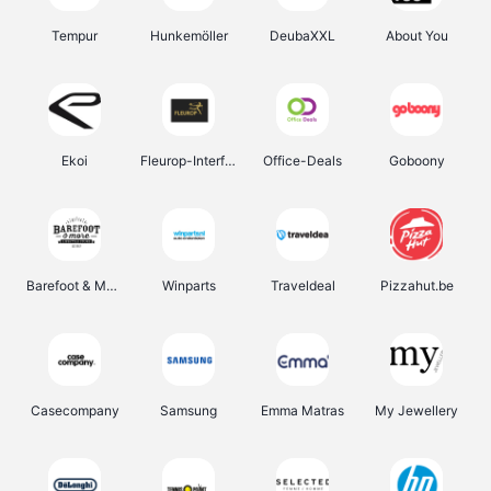
Tempur
Hunkemöller
DeubaXXL
About You
Ekoi
Fleurop-Interflora
Office-Deals
Goboony
Barefoot & More
Winparts
Traveldeal
Pizzahut.be
Casecompany
Samsung
Emma Matras
My Jewellery