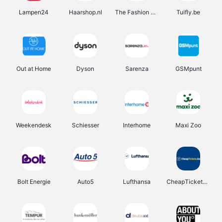
Lampen24
Haarshop.nl
The Fashion Store
Tuifly.be
Out at Home
Dyson
Sarenza
GSMpunt
Weekendesk
Schiesser
Interhome
Maxi Zoo
Bolt Energie
Auto5
Lufthansa
CheapTickets.be