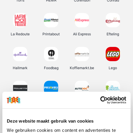
Torfs
HEMA
Corendon
Conrad
La Redoute
Printabout
Ali Express
Efteling
Hallmark
Foodbag
Koffiemarkt.be
Lego
Rowenta
Prijsvrij
Autodoc
De Online Drogist
Deze website maakt gebruik van cookies
We gebruiken cookies om content en advertenties te