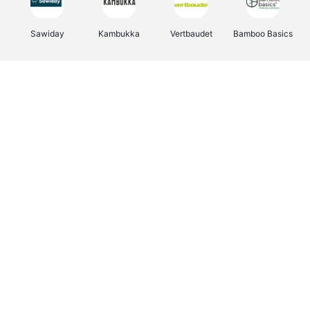
Sawiday
Kambukka
Vertbaudet
Bamboo Basics
Viator
Deurklinkenshop
Samsonite
Joybuy
OTTO Office
Energie.be
Groepen.be
Name It
Borgerhoff & Lamberigts
Myprotein
Albelli.be
JBL