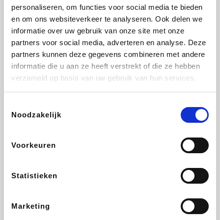
Vidaxl
Lampenlicht.be
Plopsa
Brussels Airlines
personaliseren, om functies voor social media te bieden
en om ons websiteverkeer te analyseren. Ook delen we
informatie over uw gebruik van onze site met onze
partners voor social media, adverteren en analyse. Deze
partners kunnen deze gegevens combineren met andere
All Accor
Adidas
Hotels.com
Medpets.be
informatie die u aan ze heeft verstrekt of die ze hebben
verzameld op basis van uw gebruik van hun services.
Toestemmingsselectie
Noodzakelijk
DectDirect
ZEB
Wondr.Care
Disneyland Paris
Voorkeuren
Ibood
EuroGifts
Wijnvoordeel.be
SupraBazar
Statistieken
Marketing