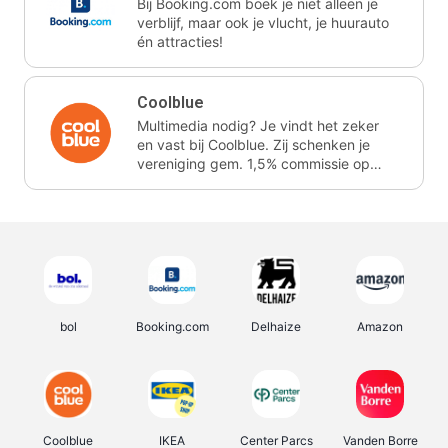
Bij Booking.com boek je niet alleen je
verblijf, maar ook je vlucht, je huurauto
én attracties!
Coolblue
Multimedia nodig? Je vindt het zeker
en vast bij Coolblue. Zij schenken je
vereniging gem. 1,5% commissie op
jouw aankoop.
bol
Booking.com
Delhaize
Amazon
Coolblue
IKEA
Center Parcs
Vanden Borre