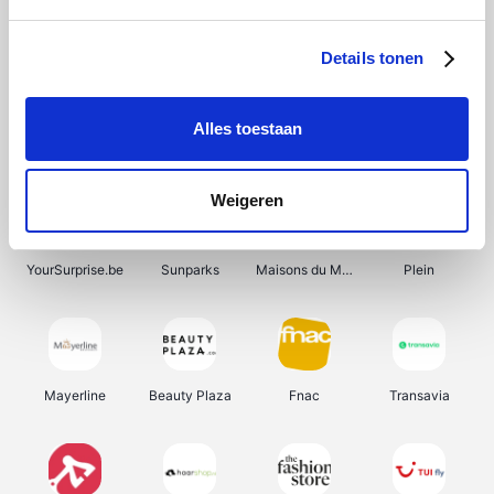
Bergfreunde
Shein
Pazzox
Manutan
Details tonen
Alles toestaan
Smartwatchbanden
Wijnbeurs.be
Get Your Guide
HBM Machines
Weigeren
YourSurprise.be
Sunparks
Maisons du Monde
Plein
Mayerline
Beauty Plaza
Fnac
Transavia