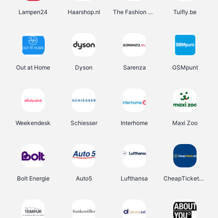
Lampen24
Haarshop.nl
The Fashion Store
Tuifly.be
Out at Home
Dyson
Sarenza
GSMpunt
Weekendesk
Schiesser
Interhome
Maxi Zoo
Bolt Energie
Auto5
Lufthansa
CheapTickets.be