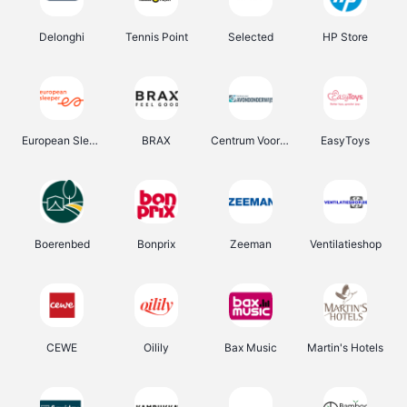
Delonghi
Tennis Point
Selected
HP Store
European Sleeper
BRAX
Centrum Voor Avondonderwijs
EasyToys
Boerenbed
Bonprix
Zeeman
Ventilatieshop
CEWE
Oilily
Bax Music
Martin's Hotels