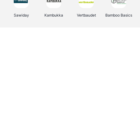
Sawiday
Kambukka
Vertbaudet
Bamboo Basics
Viator
Deurklinkenshop
Samsonite
Joybuy
OTTO Office
Energie.be
Groepen.be
Name It
Borgerhoff & Lamberigts
Myprotein
Albelli.be
JBL