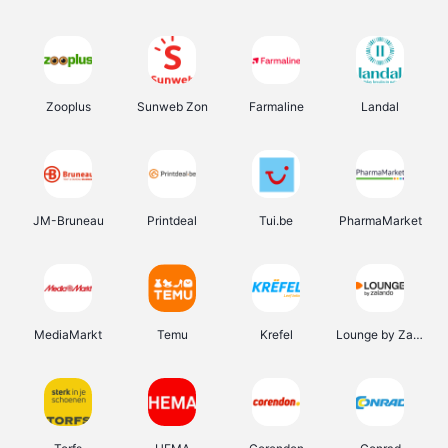
Zooplus
Sunweb Zon
Farmaline
Landal
JM-Bruneau
Printdeal
Tui.be
PharmaMarket
MediaMarkt
Temu
Krefel
Lounge by Zalando