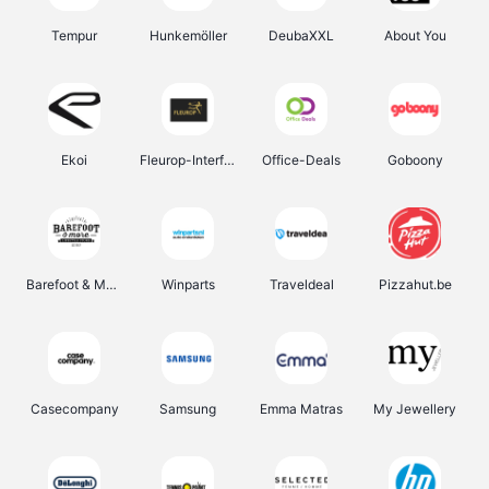
Tempur
Hunkemöller
DeubaXXL
About You
Ekoi
Fleurop-Interflora
Office-Deals
Goboony
Barefoot & More
Winparts
Traveldeal
Pizzahut.be
Casecompany
Samsung
Emma Matras
My Jewellery