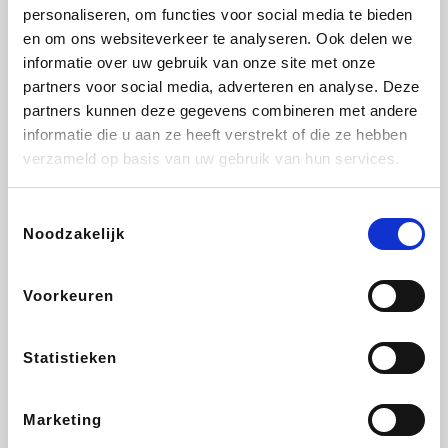
Vidaxl
Lampenlicht.be
Plopsa
Brussels Airlines
personaliseren, om functies voor social media te bieden
en om ons websiteverkeer te analyseren. Ook delen we
informatie over uw gebruik van onze site met onze
partners voor social media, adverteren en analyse. Deze
partners kunnen deze gegevens combineren met andere
All Accor
Adidas
Hotels.com
Medpets.be
informatie die u aan ze heeft verstrekt of die ze hebben
verzameld op basis van uw gebruik van hun services.
Toestemmingsselectie
Noodzakelijk
DectDirect
ZEB
Wondr.Care
Disneyland Paris
Voorkeuren
Ibood
EuroGifts
Wijnvoordeel.be
SupraBazar
Statistieken
Marketing