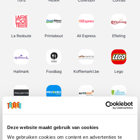
Torfs
HEMA
Corendon
Conrad
La Redoute
Printabout
Ali Express
Efteling
Hallmark
Foodbag
Koffiemarkt.be
Lego
Rowenta
Prijsvrij
Autodoc
De Online Drogist
Deze website maakt gebruik van cookies
We gebruiken cookies om content en advertenties te