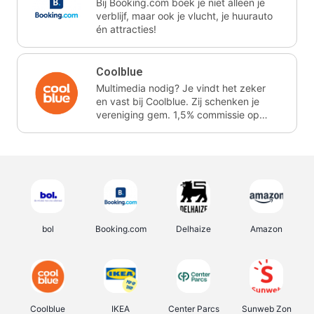
Bij Booking.com boek je niet alleen je
verblijf, maar ook je vlucht, je huurauto
én attracties!
Coolblue
Multimedia nodig? Je vindt het zeker
en vast bij Coolblue. Zij schenken je
vereniging gem. 1,5% commissie op
jouw aankoop.
bol
Booking.com
Delhaize
Amazon
Coolblue
IKEA
Center Parcs
Sunweb Zon