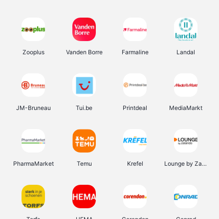
Zooplus
Vanden Borre
Farmaline
Landal
JM-Bruneau
Tui.be
Printdeal
MediaMarkt
PharmaMarket
Temu
Krefel
Lounge by Zalando