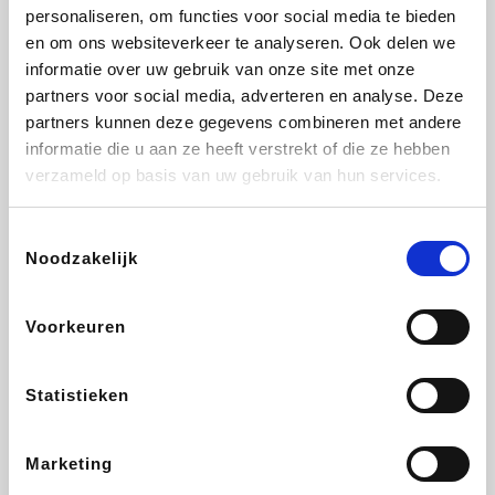
Vidaxl
Lampenlicht.be
Adidas
Hotels.com
personaliseren, om functies voor social media te bieden
en om ons websiteverkeer te analyseren. Ook delen we
informatie over uw gebruik van onze site met onze
partners voor social media, adverteren en analyse. Deze
partners kunnen deze gegevens combineren met andere
Plopsa
DectDirect
Medpets.be
All Accor
informatie die u aan ze heeft verstrekt of die ze hebben
verzameld op basis van uw gebruik van hun services.
Toestemmingsselectie
Noodzakelijk
Brussels Airlines
Wondr.Care
Wijnvoordeel.be
Disneyland Paris
Voorkeuren
ZEB
EuroGifts
Ibood
Get Your Guide
Statistieken
Marketing