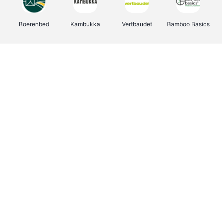
Boerenbed
Kambukka
Vertbaudet
Bamboo Basics
Viator
Deurklinkenshop
Joybuy
OTTO Office
Energie.be
Groepen.be
Name It
Shop like you Give A Damn
Expedia.be
Borgerhoff & Lamberigts
Myprotein
Albelli.be