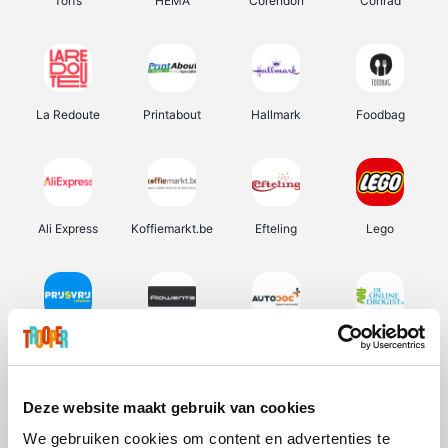
Torfs
HEMA
Corendon
Conrad
La Redoute
Printabout
Hallmark
Foodbag
Ali Express
Koffiemarkt.be
Efteling
Lego
Prijsvrij
Rowenta
Autodoc
De Online Drogist
Deze website maakt gebruik van cookies
We gebruiken cookies om content en advertenties te