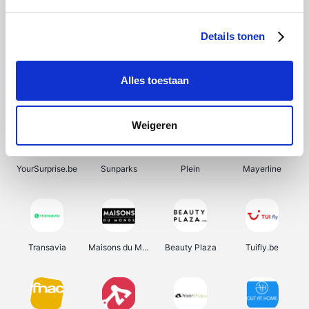
SupraBazar
Shein
Bergfreunde
Smartwatchbanden
Details tonen
Alles toestaan
Manutan
Pazzox
Wijnbeurs.be
HBM Machines
Weigeren
YourSurprise.be
Sunparks
Plein
Mayerline
Transavia
Maisons du Monde
Beauty Plaza
Tuifly.be