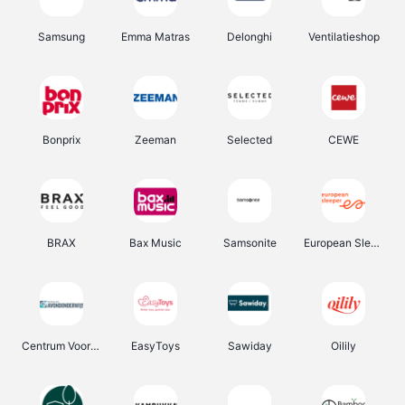
Samsung
Emma Matras
Delonghi
Ventilatieshop
Bonprix
Zeeman
Selected
CEWE
BRAX
Bax Music
Samsonite
European Sleeper
Centrum Voor Avondonderwijs
EasyToys
Sawiday
Oilily