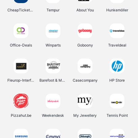
CheapTickets.be
Tempur
About You
Hunkemöller
Office-Deals
Winparts
Goboony
Traveldeal
Fleurop-Interflora
Barefoot & More
Casecompany
HP Store
Pizzahut.be
Weekendesk
My Jewellery
Tennis Point