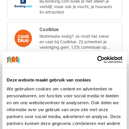
Bij Booking.com boek je niet alleen je
verblijf, maar ook je vlucht, je huurauto
én attracties!
Coolblue
Multimedia nodig? Je vindt het zeker
en vast bij Coolblue. Zij schenken je
vereniging gem. 1,5% commissie op
jouw aankoop.
Deze website maakt gebruik van cookies
We gebruiken cookies om content en advertenties te
Wijnvoordeel.be
EuroGifts
Ibood
SupraBazar
personaliseren, om functies voor social media te bieden
en om ons websiteverkeer te analyseren. Ook delen we
informatie over uw gebruik van onze site met onze
partners voor social media, adverteren en analyse. Deze
partners kunnen deze gegevens combineren met andere
Shein
Bergfreunde
Pazzox
Smartwatchbanden