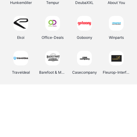
Hunkemöller
Tempur
DeubaXXL
About You
Ekoi
Office-Deals
Goboony
Winparts
Traveldeal
Barefoot & More
Casecompany
Fleurop-Interflora
Pizzahut.be
Samsung
Emma Matras
My Jewellery