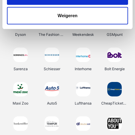
Lampen24
Tuifly.be
Haarshop.nl
Out at Home
Weigeren
Dyson
The Fashion Store
Weekendesk
GSMpunt
Sarenza
Schiesser
Interhome
Bolt Energie
Maxi Zoo
Auto5
Lufthansa
CheapTickets.be