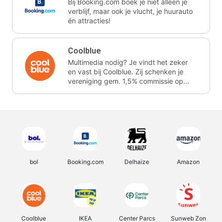
Bij Booking.com boek je niet alleen je
verblijf, maar ook je vlucht, je huurauto
én attracties!
Coolblue
Multimedia nodig? Je vindt het zeker
en vast bij Coolblue. Zij schenken je
vereniging gem. 1,5% commissie op
jouw aankoop.
bol
Booking.com
Delhaize
Amazon
Coolblue
IKEA
Center Parcs
Sunweb Zon