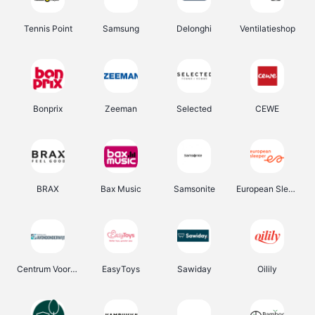
Tennis Point
Samsung
Delonghi
Ventilatieshop
Bonprix
Zeeman
Selected
CEWE
BRAX
Bax Music
Samsonite
European Sleeper
Centrum Voor Avondonderwijs
EasyToys
Sawiday
Oilily