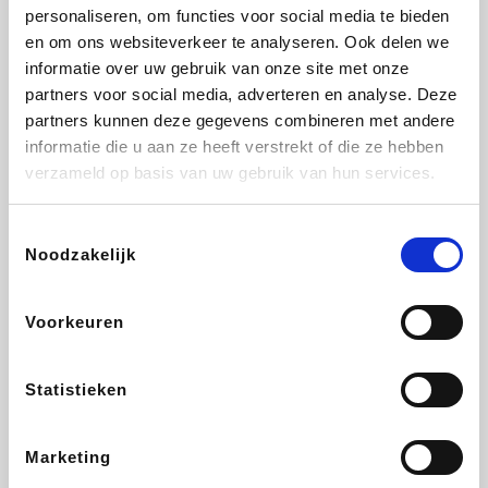
Lampenlicht.be
De Online Drogist
Hotels.com
Adidas
personaliseren, om functies voor social media te bieden
en om ons websiteverkeer te analyseren. Ook delen we
informatie over uw gebruik van onze site met onze
partners voor social media, adverteren en analyse. Deze
partners kunnen deze gegevens combineren met andere
Plopsa
DectDirect
Medpets.be
All Accor
informatie die u aan ze heeft verstrekt of die ze hebben
verzameld op basis van uw gebruik van hun services.
Toestemmingsselectie
Noodzakelijk
Brussels Airlines
Wondr.Care
Wijnvoordeel.be
Disneyland Paris
Voorkeuren
EuroGifts
ZEB
Ibood
Get Your Guide
Statistieken
Marketing