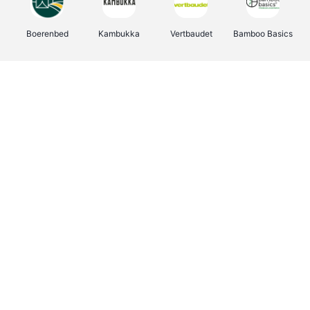
Boerenbed
Kambukka
Vertbaudet
Bamboo Basics
Viator
Deurklinkenshop
Joybuy
OTTO Office
Groepen.be
Shop like you Give A Damn
Expedia.be
Borgerhoff & Lamberigts
Myprotein
Albelli.be
Martin's Hotels
Name It