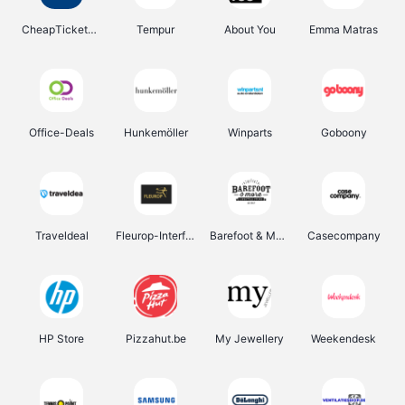
CheapTickets.be
Tempur
About You
Emma Matras
Office-Deals
Hunkemöller
Winparts
Goboony
Traveldeal
Fleurop-Interflora
Barefoot & More
Casecompany
HP Store
Pizzahut.be
My Jewellery
Weekendesk