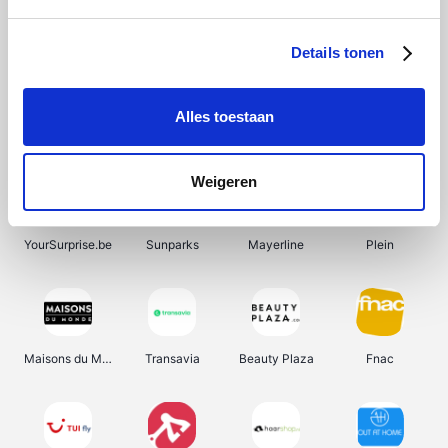
Shein
Bergfreunde
SupraBazar
Smartwatchbanden
Details tonen
Alles toestaan
Manutan
Pazzox
Wijnbeurs.be
HBM Machines
Weigeren
YourSurprise.be
Sunparks
Mayerline
Plein
Maisons du Monde
Transavia
Beauty Plaza
Fnac