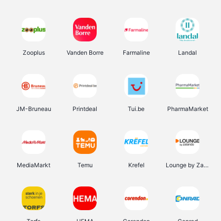
Zooplus
Vanden Borre
Farmaline
Landal
JM-Bruneau
Printdeal
Tui.be
PharmaMarket
MediaMarkt
Temu
Krefel
Lounge by Zalando