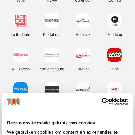
Torfs
HEMA
Corendon
Conrad
La Redoute
Printabout
Hallmark
Foodbag
Ali Express
Koffiemarkt.be
Efteling
Lego
Prijsvrij
Rowenta
Autodoc
Vidaxl
Deze website maakt gebruik van cookies
We gebruiken cookies om content en advertenties te