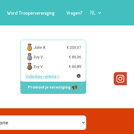
NL
Word Troopervereniging
Vragen?
Julie A.
€ 203,37
Evy V.
€ 85,36
Evy V.
€ 60,89
Volledige ranking
>
Promoot je vereniging