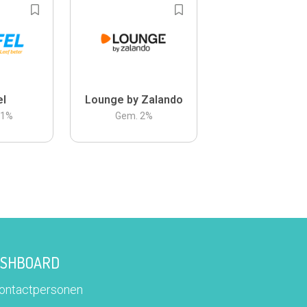
el
Lounge by Zalando
.1
%
Gem.
2
%
DASHBOARD
contactpersonen