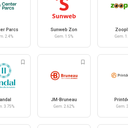
er Parcs
Sunweb Zon
Zoopl
m.
2.4
%
Gem.
1.5
%
Gem.
1
andal
JM-Bruneau
Printd
m.
3.75
%
Gem.
2.62
%
Gem.