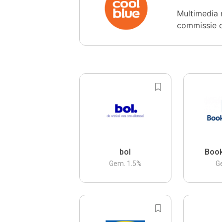
Multimedia 
commissie 
bol
Boo
Gem.
1.5
%
G