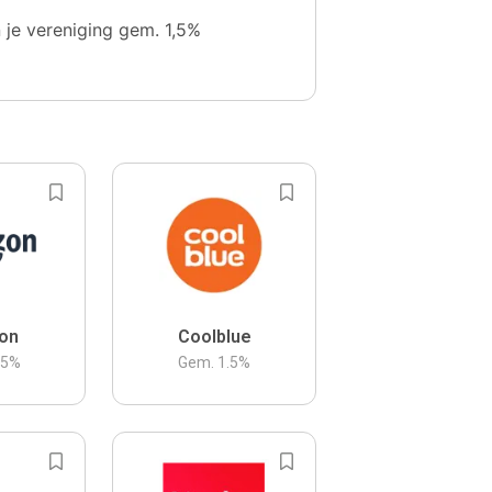
n je vereniging gem. 1,5%
on
Coolblue
.5
%
Gem.
1.5
%