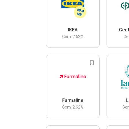
IKEA
Cent
Gem.
2.62
%
Ge
Farmaline
L
Gem.
2.62
%
Ge