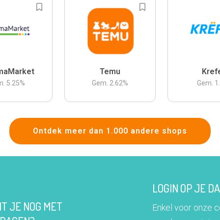
maMarket
Temu
Kref
m.
5.25
%
Gem.
2.62
%
Gem.
1
Ontdek meer dan 1.000 andere shops
LOGIN OP JE 
IT JE NOG MET
Enkel voor onze 