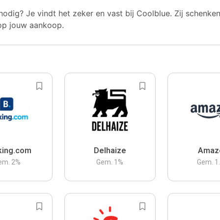
nodig? Je vindt het zeker en vast bij Coolblue. Zij schenke
op jouw aankoop.
king.com
Delhaize
Amaz
em.
2
%
Gem.
1
%
Gem.
1