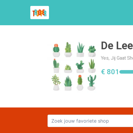
De Lee
Yes, Jij Gaat 
€ 801