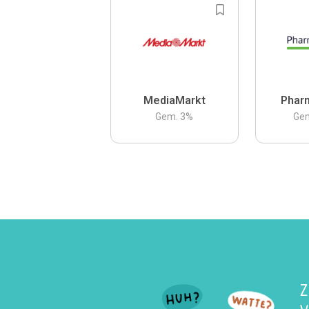
MediaMarkt
Phar
Gem.
3
%
Ge
Z