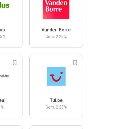
us
Vanden Borre
.5
%
Gem.
2.25
%
eal
Tui.be
3
%
Gem.
2.25
%