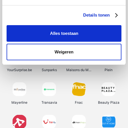
Shein
Bergfreunde
Pazzox
Smartwatchbanden
Details tonen
Alles toestaan
Manutan
Get Your Guide
Wijnbeurs.be
HBM Machines
Weigeren
YourSurprise.be
Sunparks
Maisons du Monde
Plein
Mayerline
Transavia
Fnac
Beauty Plaza