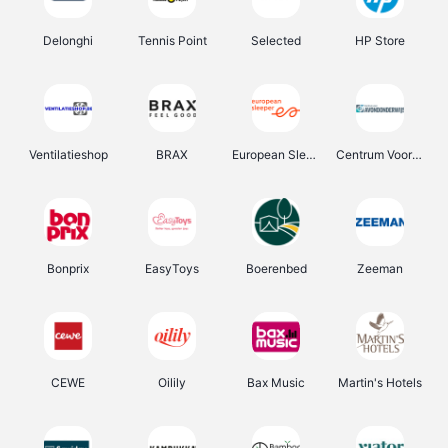
Delonghi
Tennis Point
Selected
HP Store
Ventilatieshop
BRAX
European Sleeper
Centrum Voor Avondonderwijs
Bonprix
EasyToys
Boerenbed
Zeeman
CEWE
Oilily
Bax Music
Martin's Hotels