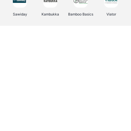
Sawiday
Kambukka
Bamboo Basics
Viator
Deurklinkenshop
Samsonite
Vertbaudet
OTTO Office
Energie.be
Joybuy
Groepen.be
Name It
Albelli.be
Borgerhoff & Lamberigts
Myprotein
JBL