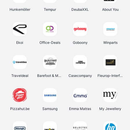
Hunkemöller
Tempur
DeubaXXL
About You
Ekoi
Office-Deals
Goboony
Winparts
Traveldeal
Barefoot & More
Casecompany
Fleurop-Interflora
Pizzahut.be
Samsung
Emma Matras
My Jewellery