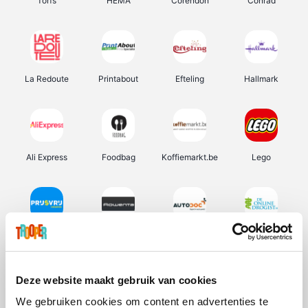
Torfs
HEMA
Corendon
Conrad
La Redoute
Printabout
Efteling
Hallmark
Ali Express
Foodbag
Koffiemarkt.be
Lego
Prijsvrij
Rowenta
Autodoc
De Online Drogist
Deze website maakt gebruik van cookies
We gebruiken cookies om content en advertenties te