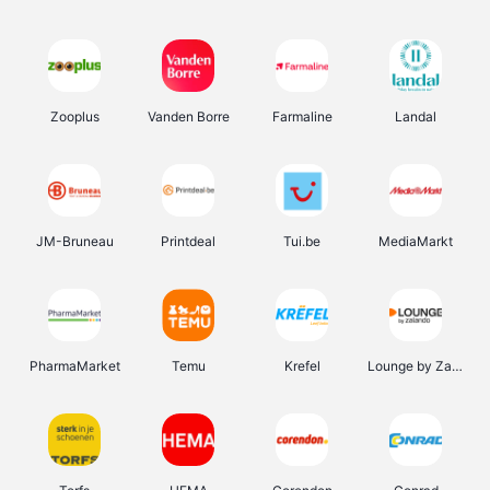
Zooplus
Vanden Borre
Farmaline
Landal
JM-Bruneau
Printdeal
Tui.be
MediaMarkt
PharmaMarket
Temu
Krefel
Lounge by Zalando