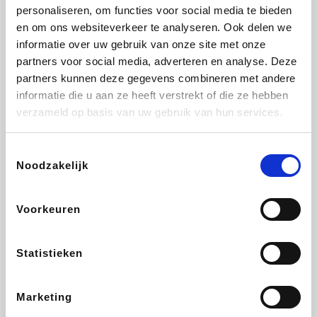
Vidaxl
Lampenlicht.be
Plopsa
Adidas
personaliseren, om functies voor social media te bieden
en om ons websiteverkeer te analyseren. Ook delen we
informatie over uw gebruik van onze site met onze
partners voor social media, adverteren en analyse. Deze
partners kunnen deze gegevens combineren met andere
Hotels.com
All Accor
Medpets.be
Brussels Airlines
informatie die u aan ze heeft verstrekt of die ze hebben
verzameld op basis van uw gebruik van hun services.
Toestemmingsselectie
Noodzakelijk
DectDirect
ZEB
Wondr.Care
Disneyland Paris
Voorkeuren
Wijnvoordeel.be
EuroGifts
Ibood
SupraBazar
Statistieken
Marketing