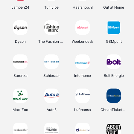
Lampen24
Tuifly.be
Haarshop.nl
Out at Home
Dyson
The Fashion Store
Weekendesk
GSMpunt
Sarenza
Schiesser
Interhome
Bolt Energie
Maxi Zoo
Auto5
Lufthansa
CheapTickets.be