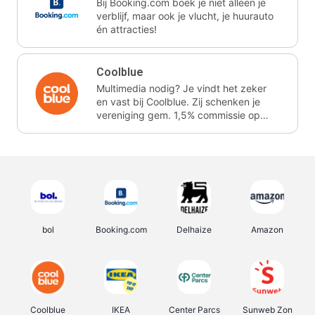
Bij Booking.com boek je niet alleen je
verblijf, maar ook je vlucht, je huurauto
én attracties!
Coolblue
Multimedia nodig? Je vindt het zeker
en vast bij Coolblue. Zij schenken je
vereniging gem. 1,5% commissie op
jouw aankoop.
bol
Booking.com
Delhaize
Amazon
Coolblue
IKEA
Center Parcs
Sunweb Zon