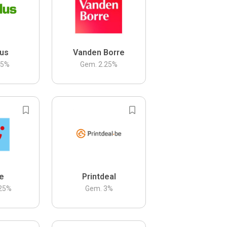
us
Vanden Borre
.5
%
Gem.
2.25
%
be
Printdeal
25
%
Gem.
3
%