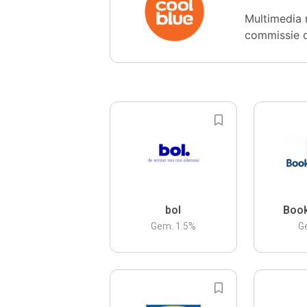
Multimedia 
commissie 
bol
Boo
Gem.
1.5
%
G