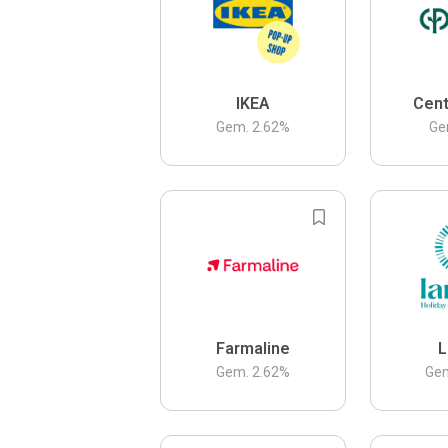
IKEA
Cent
Gem.
2.62
%
Ge
Farmaline
L
Gem.
2.62
%
Ge