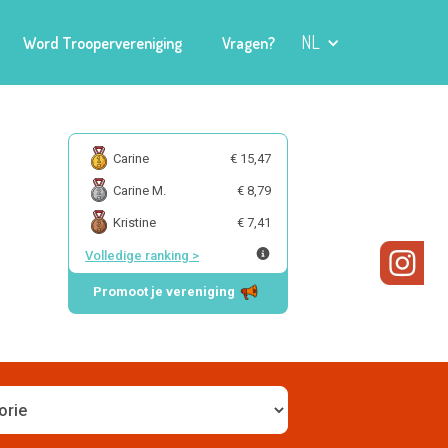
NL
Word Troopervereniging
Vragen?
Carine
€ 15,47
Carine M.
€ 8,79
Kristine
€ 7,41
Volledige ranking
>
Promoot je vereniging