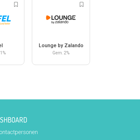
el
Lounge by Zalando
.1
%
Gem.
2
%
DASHBOARD
contactpersonen