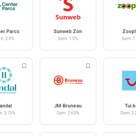
er Parcs
Sunweb Zon
Zoopl
m.
2.4
%
Gem.
1.5
%
Gem.
1
andal
JM-Bruneau
Tui.
m.
3.75
%
Gem.
2.62
%
Gem.
2.