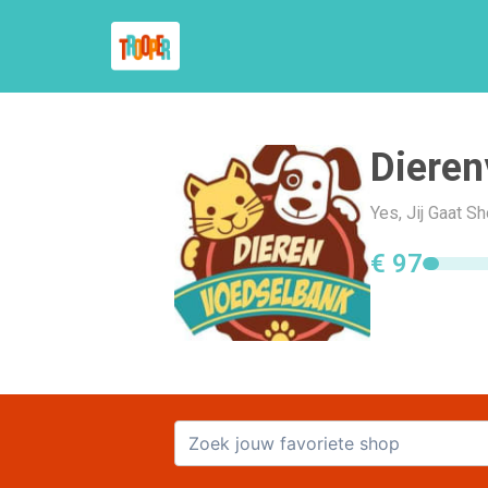
Dieren
Yes, Jij Gaat 
€ 97