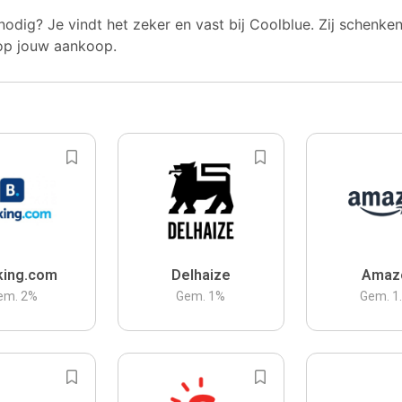
nodig? Je vindt het zeker en vast bij Coolblue. Zij schenke
op jouw aankoop.
king.com
Delhaize
Amaz
em.
2
%
Gem.
1
%
Gem.
1