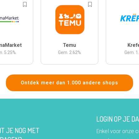
maMarket
Temu
Kref
m.
5.25
%
Gem.
2.62
%
Gem.
1
Ontdek meer dan 1.000 andere shops
LOGIN OP JE 
IT JE NOG MET
Enkel voor onze 