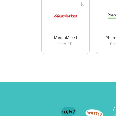
MediaMarkt
Phar
Gem.
3
%
Ge
Z