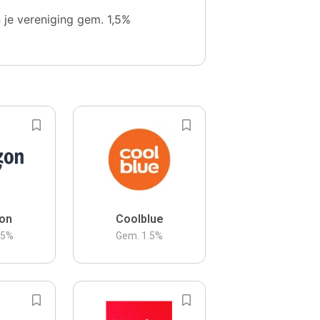
n je vereniging gem. 1,5%
on
Coolblue
.5
%
Gem.
1.5
%