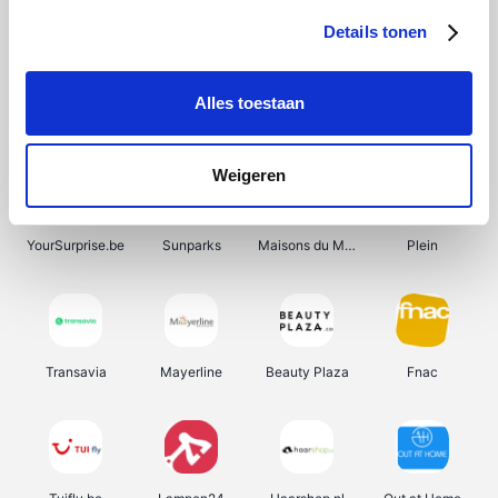
Details tonen
Alles toestaan
Smartwatchbanden
Manutan
Wijnbeurs.be
HBM Machines
Weigeren
YourSurprise.be
Sunparks
Maisons du Monde
Plein
Transavia
Mayerline
Beauty Plaza
Fnac