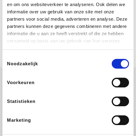
Bij Booking.com boek je niet alleen je
en om ons websiteverkeer te analyseren. Ook delen we
verblijf, maar ook je vlucht, je huurauto
informatie over uw gebruik van onze site met onze
én attracties!
partners voor social media, adverteren en analyse. Deze
partners kunnen deze gegevens combineren met andere
Coolblue
informatie die u aan ze heeft verstrekt of die ze hebben
Multimedia nodig? Je vindt het zeker
verzameld op basis van uw gebruik van hun services.
en vast bij Coolblue. Zij schenken je
vereniging gem. 1,5% commissie op
jouw aankoop.
Toestemmingsselectie
Noodzakelijk
Voorkeuren
Disneyland Paris
EuroGifts
Ibood
SupraBazar
Statistieken
Marketing
Shein
Get Your Guide
Bergfreunde
Pazzox