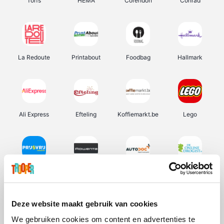
Torfs
HEMA
Corendon
Conrad
La Redoute
Printabout
Foodbag
Hallmark
Ali Express
Efteling
Koffiemarkt.be
Lego
Prijsvrij
Rowenta
Autodoc
De Online Drogist
Deze website maakt gebruik van cookies
We gebruiken cookies om content en advertenties te