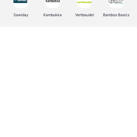
Sawiday
Kambukka
Vertbaudet
Bamboo Basics
Viator
Deurklinkenshop
Samsonite
OTTO Office
Energie.be
Groepen.be
Name It
Albelli.be
Joybuy
Borgerhoff & Lamberigts
Myprotein
JBL