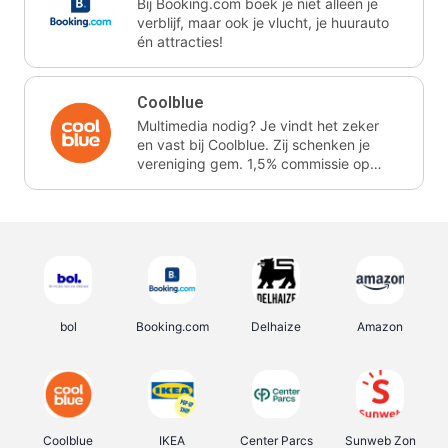
Bij Booking.com boek je niet alleen je
verblijf, maar ook je vlucht, je huurauto
én attracties!
Coolblue
Multimedia nodig? Je vindt het zeker
en vast bij Coolblue. Zij schenken je
vereniging gem. 1,5% commissie op
jouw aankoop.
bol
Booking.com
Delhaize
Amazon
Coolblue
IKEA
Center Parcs
Sunweb Zon