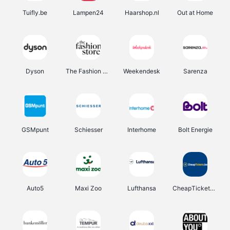
Tuifly.be
Lampen24
Haarshop.nl
Out at Home
Dyson
The Fashion Store
Weekendesk
Sarenza
GSMpunt
Schiesser
Interhome
Bolt Energie
Auto5
Maxi Zoo
Lufthansa
CheapTickets.be