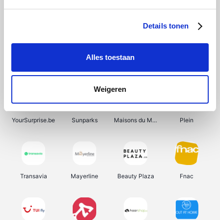
Shein
Get Your Guide
Bergfreunde
Pazzox
Details tonen
Alles toestaan
Smartwatchbanden
Manutan
Wijnbeurs.be
HBM Machines
Weigeren
YourSurprise.be
Sunparks
Maisons du Monde
Plein
Transavia
Mayerline
Beauty Plaza
Fnac