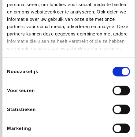
Vidaxl
Plopsa
Lampenlicht.be
Adidas
personaliseren, om functies voor social media te bieden
en om ons websiteverkeer te analyseren. Ook delen we
informatie over uw gebruik van onze site met onze
partners voor social media, adverteren en analyse. Deze
partners kunnen deze gegevens combineren met andere
Hotels.com
All Accor
Brussels Airlines
Medpets.be
informatie die u aan ze heeft verstrekt of die ze hebben
verzameld op basis van uw gebruik van hun services.
Toestemmingsselectie
Noodzakelijk
DectDirect
Wijnvoordeel.be
Wondr.Care
ZEB
Voorkeuren
Disneyland Paris
EuroGifts
Ibood
SupraBazar
Statistieken
Marketing