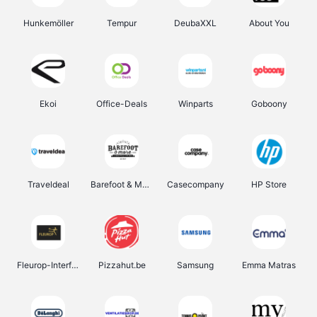
Hunkemöller
Tempur
DeubaXXL
About You
Ekoi
Office-Deals
Winparts
Goboony
Traveldeal
Barefoot & More
Casecompany
HP Store
Fleurop-Interflora
Pizzahut.be
Samsung
Emma Matras