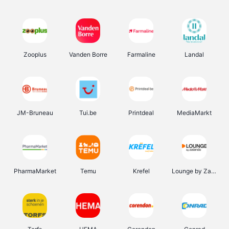
Zooplus
Vanden Borre
Farmaline
Landal
JM-Bruneau
Tui.be
Printdeal
MediaMarkt
PharmaMarket
Temu
Krefel
Lounge by Zalando