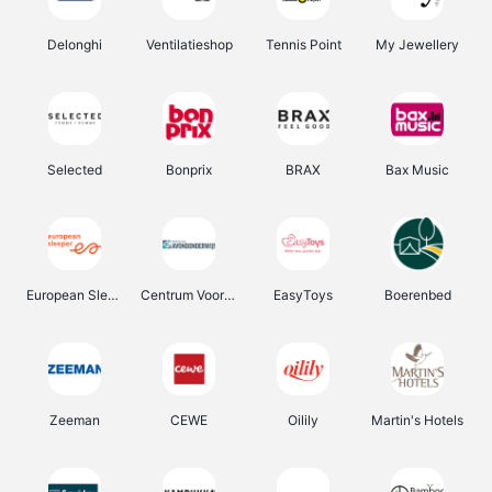
Delonghi
Ventilatieshop
Tennis Point
My Jewellery
Selected
Bonprix
BRAX
Bax Music
European Sleeper
Centrum Voor Avondonderwijs
EasyToys
Boerenbed
Zeeman
CEWE
Oilily
Martin's Hotels