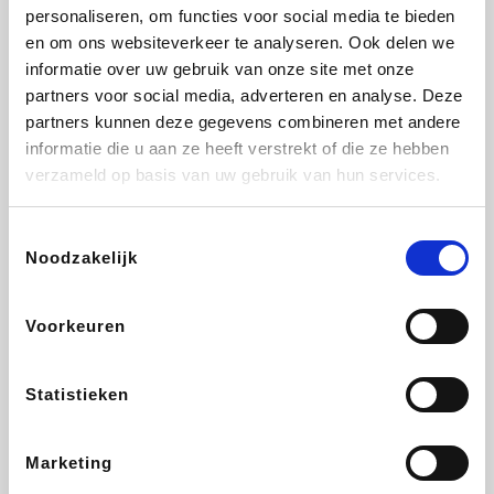
Vidaxl
Lampenlicht.be
Adidas
Hotels.com
personaliseren, om functies voor social media te bieden
en om ons websiteverkeer te analyseren. Ook delen we
informatie over uw gebruik van onze site met onze
partners voor social media, adverteren en analyse. Deze
partners kunnen deze gegevens combineren met andere
Plopsa
DectDirect
Medpets.be
All Accor
informatie die u aan ze heeft verstrekt of die ze hebben
verzameld op basis van uw gebruik van hun services.
Toestemmingsselectie
Noodzakelijk
Brussels Airlines
Wondr.Care
Wijnvoordeel.be
Disneyland Paris
Voorkeuren
ZEB
EuroGifts
Ibood
Get Your Guide
Statistieken
Marketing