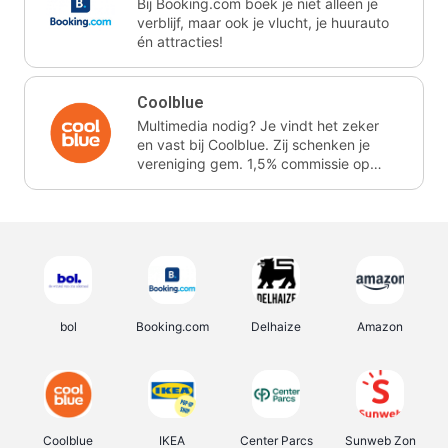
Bij Booking.com boek je niet alleen je
verblijf, maar ook je vlucht, je huurauto
én attracties!
Coolblue
Multimedia nodig? Je vindt het zeker
en vast bij Coolblue. Zij schenken je
vereniging gem. 1,5% commissie op
jouw aankoop.
bol
Booking.com
Delhaize
Amazon
Coolblue
IKEA
Center Parcs
Sunweb Zon