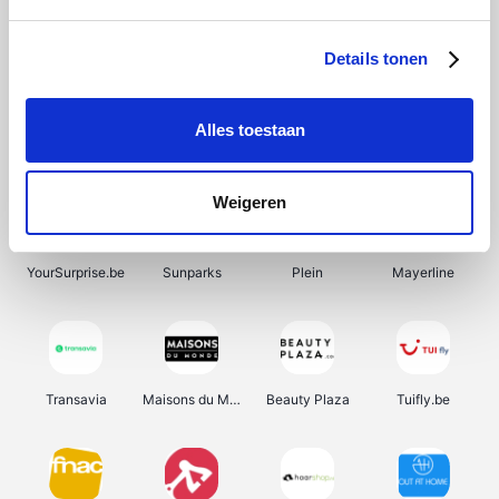
SupraBazar
Shein
Bergfreunde
Smartwatchbanden
Details tonen
Alles toestaan
Manutan
Pazzox
Wijnbeurs.be
HBM Machines
Weigeren
YourSurprise.be
Sunparks
Plein
Mayerline
Transavia
Maisons du Monde
Beauty Plaza
Tuifly.be