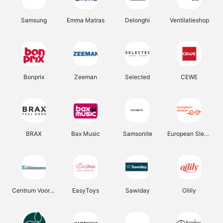
Samsung
Emma Matras
Delonghi
Ventilatieshop
Bonprix
Zeeman
Selected
CEWE
BRAX
Bax Music
Samsonite
European Sleeper
Centrum Voor Avondonderwijs
EasyToys
Sawiday
Oilily