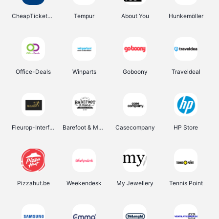
CheapTickets.be
Tempur
About You
Hunkemöller
Office-Deals
Winparts
Goboony
Traveldeal
Fleurop-Interflora
Barefoot & More
Casecompany
HP Store
Pizzahut.be
Weekendesk
My Jewellery
Tennis Point