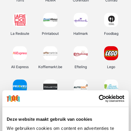
Torfs
HEMA
Corendon
Conrad
La Redoute
Printabout
Hallmark
Foodbag
Ali Express
Koffiemarkt.be
Efteling
Lego
Prijsvrij
Rowenta
Autodoc
De Online Drogist
Deze website maakt gebruik van cookies
We gebruiken cookies om content en advertenties te