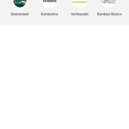
Boerenbed
Kambukka
Vertbaudet
Bamboo Basics
Viator
Deurklinkenshop
Joybuy
OTTO Office
Energie.be
Groepen.be
Name It
Shop like you Give A Damn
Expedia.be
Borgerhoff & Lamberigts
Myprotein
Albelli.be