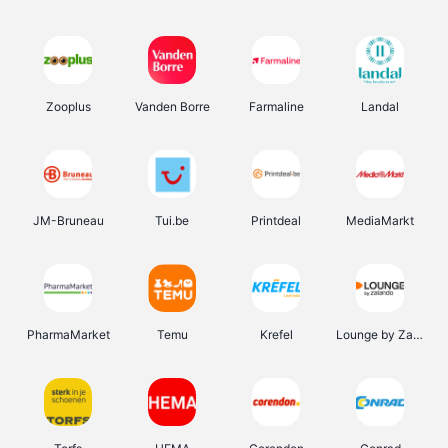
Zooplus
Vanden Borre
Farmaline
Landal
JM-Bruneau
Tui.be
Printdeal
MediaMarkt
PharmaMarket
Temu
Krefel
Lounge by Zalando