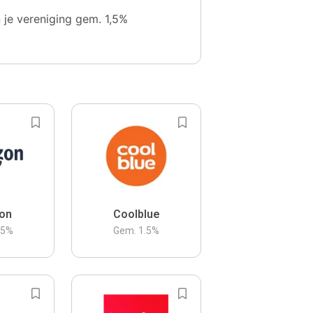
n je vereniging gem. 1,5%
on
Coolblue
.5
%
Gem.
1.5
%