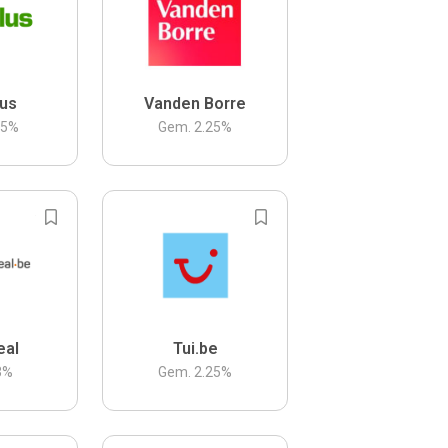
us
Vanden Borre
.5
%
Gem.
2.25
%
eal
Tui.be
3
%
Gem.
2.25
%