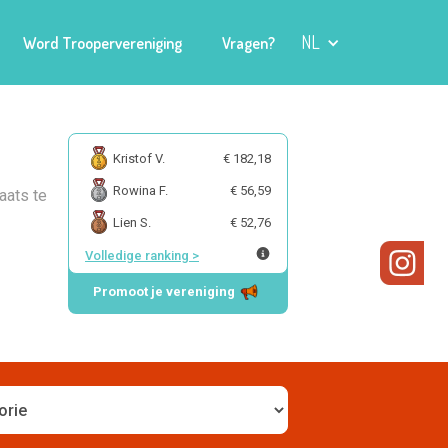
NL
Word Troopervereniging
Vragen?
Kristof V.
€ 182,18
Rowina F.
€ 56,59
aats te
Lien S.
€ 52,76
Volledige ranking
>
Promoot je vereniging