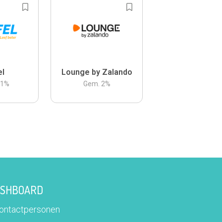
el
Lounge by Zalando
.1
%
Gem.
2
%
DASHBOARD
contactpersonen