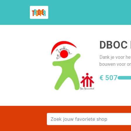
DBOC D
Dank je voor he
bouwen voor on
€ 507