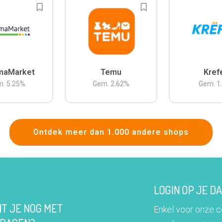
maMarket
Temu
Kref
m.
5.25
%
Gem.
2.62
%
Gem.
1
Ontdek meer dan 1.000 andere shops
LOGIN OP JE 
IT JE NOG MET
Enkel voor onze 