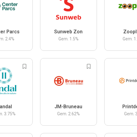
er Parcs
Sunweb Zon
Zoopl
m.
2.4
%
Gem.
1.5
%
Gem.
1
andal
JM-Bruneau
Printd
m.
3.75
%
Gem.
2.62
%
Gem.