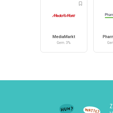
MediaMarkt
Phar
Gem.
3
%
Ge
Z