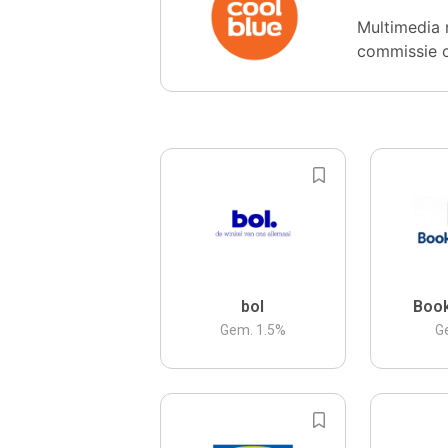
Multimedia 
commissie 
bol
Boo
Gem.
1.5
%
G