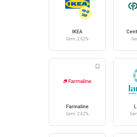
IKEA
Cent
Gem.
2.62
%
Ge
Farmaline
L
Gem.
2.62
%
Ge