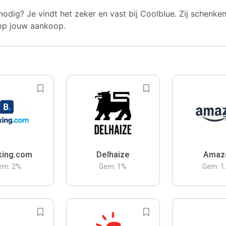
nodig? Je vindt het zeker en vast bij Coolblue. Zij schenke
op jouw aankoop.
king.com
Delhaize
Amaz
em.
2
%
Gem.
1
%
Gem.
1