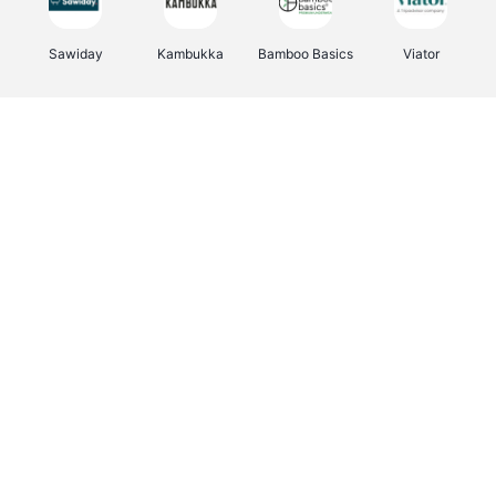
Sawiday
Kambukka
Bamboo Basics
Viator
Deurklinkenshop
Samsonite
Vertbaudet
OTTO Office
Energie.be
Joybuy
Groepen.be
Name It
Albelli.be
Borgerhoff & Lamberigts
Myprotein
JBL