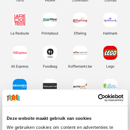
Torfs
HEMA
Corendon
Conrad
La Redoute
Printabout
Efteling
Hallmark
Ali Express
Foodbag
Koffiemarkt.be
Lego
Prijsvrij
Rowenta
Autodoc
De Online Drogist
Deze website maakt gebruik van cookies
We gebruiken cookies om content en advertenties te