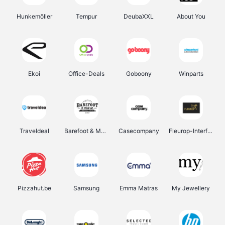
Hunkemöller
Tempur
DeubaXXL
About You
Ekoi
Office-Deals
Goboony
Winparts
Traveldeal
Barefoot & More
Casecompany
Fleurop-Interflora
Pizzahut.be
Samsung
Emma Matras
My Jewellery