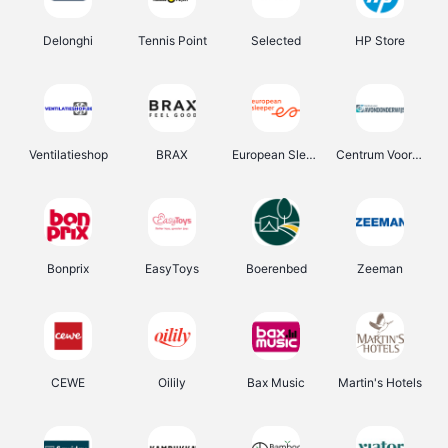
Delonghi
Tennis Point
Selected
HP Store
Ventilatieshop
BRAX
European Sleeper
Centrum Voor Avondonderwijs
Bonprix
EasyToys
Boerenbed
Zeeman
CEWE
Oilily
Bax Music
Martin's Hotels