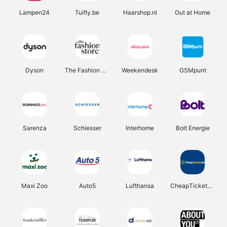
Lampen24
Tuifly.be
Haarshop.nl
Out at Home
Dyson
The Fashion Store
Weekendesk
GSMpunt
Sarenza
Schiesser
Interhome
Bolt Energie
Maxi Zoo
Auto5
Lufthansa
CheapTickets.be