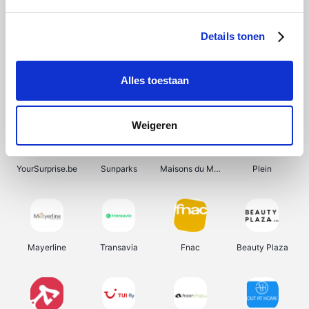
Shein
Bergfreunde
Pazzox
Smartwatchbanden
Details tonen
Alles toestaan
Manutan
Get Your Guide
Wijnbeurs.be
HBM Machines
Weigeren
YourSurprise.be
Sunparks
Maisons du Monde
Plein
Mayerline
Transavia
Fnac
Beauty Plaza