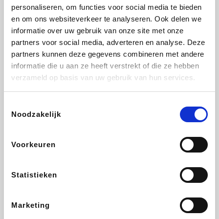
Vidaxl
Lampenlicht.be
Plopsa
Adidas
personaliseren, om functies voor social media te bieden
en om ons websiteverkeer te analyseren. Ook delen we
informatie over uw gebruik van onze site met onze
partners voor social media, adverteren en analyse. Deze
partners kunnen deze gegevens combineren met andere
Hotels.com
All Accor
Medpets.be
Brussels Airlines
informatie die u aan ze heeft verstrekt of die ze hebben
verzameld op basis van uw gebruik van hun services.
Toestemmingsselectie
Noodzakelijk
DectDirect
ZEB
Wondr.Care
Disneyland Paris
Voorkeuren
Wijnvoordeel.be
EuroGifts
Ibood
SupraBazar
Statistieken
Marketing