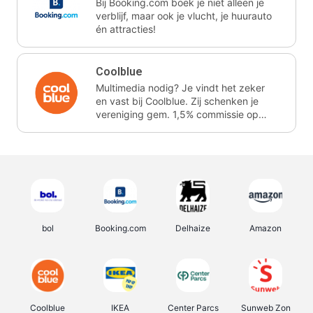
Bij Booking.com boek je niet alleen je
verblijf, maar ook je vlucht, je huurauto
én attracties!
Coolblue
Multimedia nodig? Je vindt het zeker
en vast bij Coolblue. Zij schenken je
vereniging gem. 1,5% commissie op
jouw aankoop.
bol
Booking.com
Delhaize
Amazon
Coolblue
IKEA
Center Parcs
Sunweb Zon