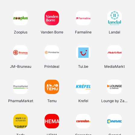
Zooplus
Vanden Borre
Farmaline
Landal
JM-Bruneau
Printdeal
Tui.be
MediaMarkt
PharmaMarket
Temu
Krefel
Lounge by Zalando