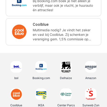
Bij Booking.com boek je niet alleen je
verblijf, maar ook je vlucht, je huurauto
én attracties!
Coolblue
Multimedia nodig? Je vindt het zeker
en vast bij Coolblue. Zij schenken je
vereniging gem. 1,5% commissie op
jouw aankoop.
bol
Booking.com
Delhaize
Amazon
Coolblue
IKEA
Center Parcs
Sunweb Zon