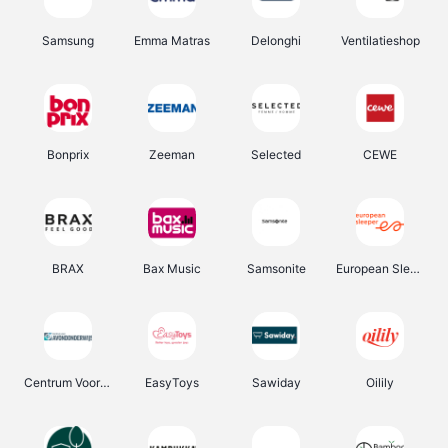
Samsung
Emma Matras
Delonghi
Ventilatieshop
Bonprix
Zeeman
Selected
CEWE
BRAX
Bax Music
Samsonite
European Sleeper
Centrum Voor Avondonderwijs
EasyToys
Sawiday
Oilily