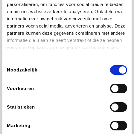
Vidaxl
Lampenlicht.be
Adidas
Hotels.com
personaliseren, om functies voor social media te bieden
en om ons websiteverkeer te analyseren. Ook delen we
informatie over uw gebruik van onze site met onze
partners voor social media, adverteren en analyse. Deze
partners kunnen deze gegevens combineren met andere
Plopsa
DectDirect
Medpets.be
All Accor
informatie die u aan ze heeft verstrekt of die ze hebben
verzameld op basis van uw gebruik van hun services.
Toestemmingsselectie
Noodzakelijk
Brussels Airlines
Wondr.Care
Wijnvoordeel.be
Disneyland Paris
Voorkeuren
ZEB
EuroGifts
Ibood
Get Your Guide
Statistieken
Marketing