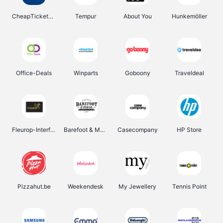
CheapTickets.be
Tempur
About You
Hunkemöller
Office-Deals
Winparts
Goboony
Traveldeal
Fleurop-Interflora
Barefoot & More
Casecompany
HP Store
Pizzahut.be
Weekendesk
My Jewellery
Tennis Point