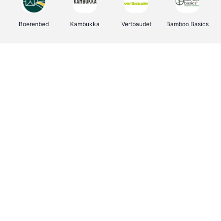
Boerenbed
Kambukka
Vertbaudet
Bamboo Basics
Viator
Deurklinkenshop
Joybuy
OTTO Office
Energie.be
Groepen.be
Name It
Shop like you Give A Damn
Expedia.be
Borgerhoff & Lamberigts
Myprotein
Albelli.be