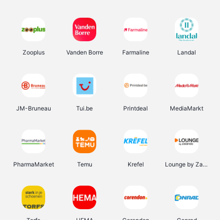
Zooplus
Vanden Borre
Farmaline
Landal
JM-Bruneau
Tui.be
Printdeal
MediaMarkt
PharmaMarket
Temu
Krefel
Lounge by Zalando