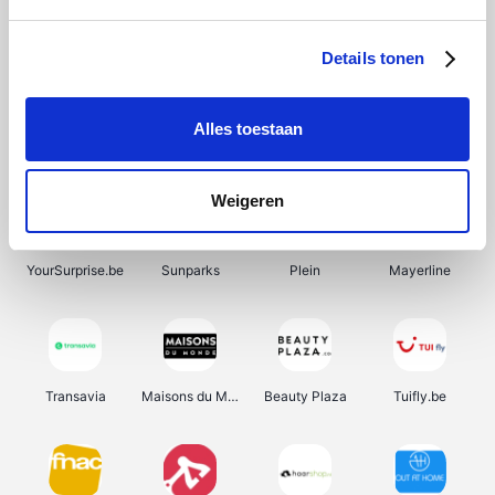
SupraBazar
Shein
Bergfreunde
Smartwatchbanden
Details tonen
Alles toestaan
Manutan
Pazzox
Wijnbeurs.be
HBM Machines
Weigeren
YourSurprise.be
Sunparks
Plein
Mayerline
Transavia
Maisons du Monde
Beauty Plaza
Tuifly.be