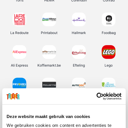
Torfs
HEMA
Corendon
Conrad
La Redoute
Printabout
Hallmark
Foodbag
Ali Express
Koffiemarkt.be
Efteling
Lego
Prijsvrij
Rowenta
Autodoc
De Online Drogist
Deze website maakt gebruik van cookies
We gebruiken cookies om content en advertenties te