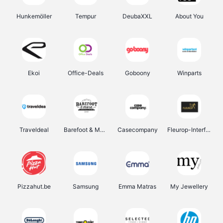
Hunkemöller
Tempur
DeubaXXL
About You
Ekoi
Office-Deals
Goboony
Winparts
Traveldeal
Barefoot & More
Casecompany
Fleurop-Interflora
Pizzahut.be
Samsung
Emma Matras
My Jewellery