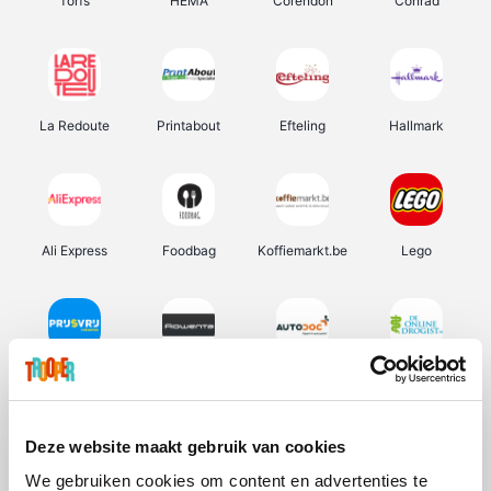
Torfs
HEMA
Corendon
Conrad
La Redoute
Printabout
Efteling
Hallmark
Ali Express
Foodbag
Koffiemarkt.be
Lego
Prijsvrij
Rowenta
Autodoc
De Online Drogist
Deze website maakt gebruik van cookies
We gebruiken cookies om content en advertenties te