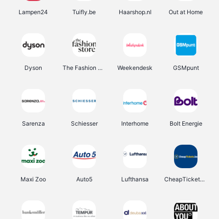
Lampen24
Tuifly.be
Haarshop.nl
Out at Home
Dyson
The Fashion Store
Weekendesk
GSMpunt
Sarenza
Schiesser
Interhome
Bolt Energie
Maxi Zoo
Auto5
Lufthansa
CheapTickets.be