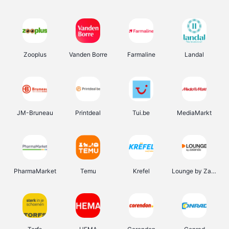
Zooplus
Vanden Borre
Farmaline
Landal
JM-Bruneau
Printdeal
Tui.be
MediaMarkt
PharmaMarket
Temu
Krefel
Lounge by Zalando