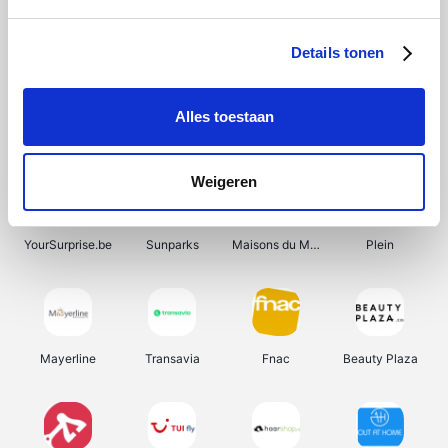
Shein
Bergfreunde
Pazzox
Smartwatchbanden
Details tonen
Alles toestaan
Manutan
Get Your Guide
Wijnbeurs.be
HBM Machines
Weigeren
YourSurprise.be
Sunparks
Maisons du Monde
Plein
Mayerline
Transavia
Fnac
Beauty Plaza