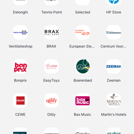
Delonghi
Tennis Point
Selected
HP Store
Ventilatieshop
BRAX
European Sleeper
Centrum Voor Avondonderwijs
Bonprix
EasyToys
Boerenbed
Zeeman
CEWE
Oilily
Bax Music
Martin's Hotels