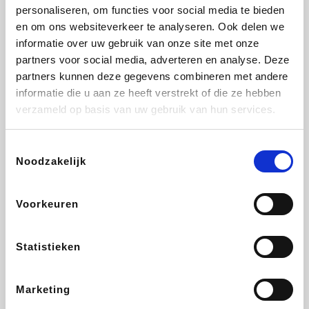
Vidaxl
Lampenlicht.be
Plopsa
Adidas
personaliseren, om functies voor social media te bieden
en om ons websiteverkeer te analyseren. Ook delen we
informatie over uw gebruik van onze site met onze
partners voor social media, adverteren en analyse. Deze
partners kunnen deze gegevens combineren met andere
Hotels.com
All Accor
Medpets.be
Brussels Airlines
informatie die u aan ze heeft verstrekt of die ze hebben
verzameld op basis van uw gebruik van hun services.
Toestemmingsselectie
Noodzakelijk
DectDirect
ZEB
Wondr.Care
Disneyland Paris
Voorkeuren
Wijnvoordeel.be
EuroGifts
Ibood
SupraBazar
Statistieken
Marketing