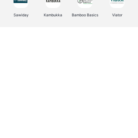
Sawiday
Kambukka
Bamboo Basics
Viator
Deurklinkenshop
Samsonite
Vertbaudet
OTTO Office
Energie.be
Joybuy
Groepen.be
Name It
Albelli.be
Borgerhoff & Lamberigts
Myprotein
JBL