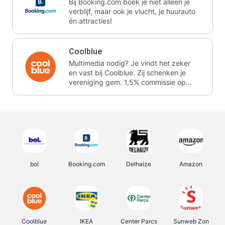
Bij Booking.com boek je niet alleen je
verblijf, maar ook je vlucht, je huurauto
én attracties!
Coolblue
Multimedia nodig? Je vindt het zeker
en vast bij Coolblue. Zij schenken je
vereniging gem. 1,5% commissie op
jouw aankoop.
bol
Booking.com
Delhaize
Amazon
Coolblue
IKEA
Center Parcs
Sunweb Zon