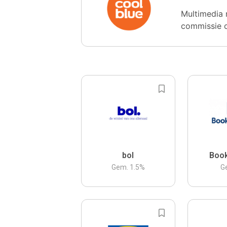
Multimedia 
commissie 
bol
Boo
Gem.
1.5
%
G