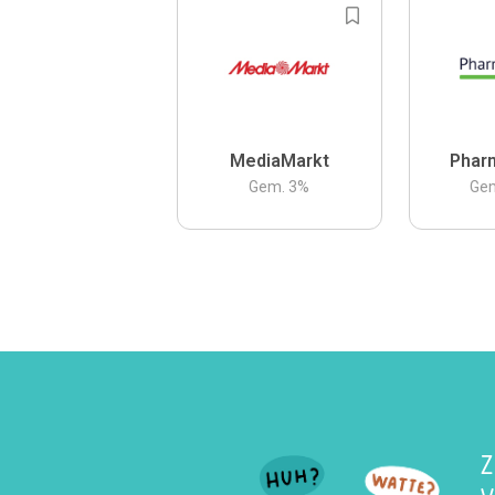
MediaMarkt
Phar
Gem.
3
%
Ge
Z