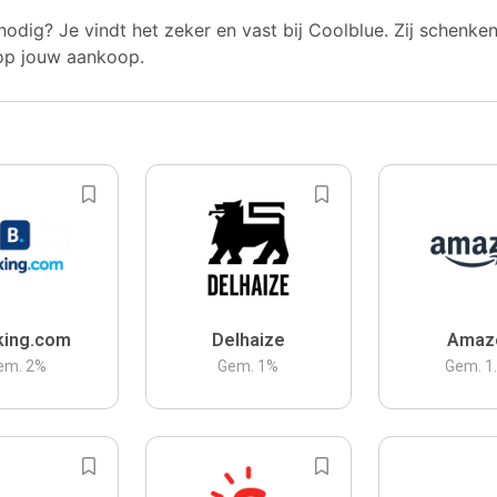
nodig? Je vindt het zeker en vast bij Coolblue. Zij schenke
op jouw aankoop.
king.com
Delhaize
Amaz
em.
2
%
Gem.
1
%
Gem.
1