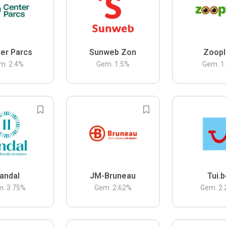
er Parcs
Sunweb Zon
Zoopl
m.
2.4
%
Gem.
1.5
%
Gem.
1
andal
JM-Bruneau
Tui.
m.
3.75
%
Gem.
2.62
%
Gem.
2.