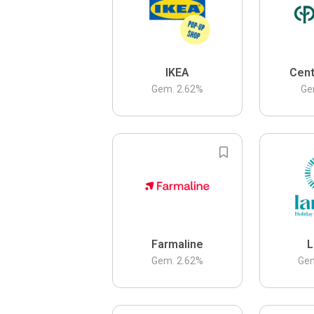
IKEA
Cent
Gem.
2.62
%
Ge
Farmaline
L
Gem.
2.62
%
Ge