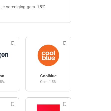
n je vereniging gem. 1,5%
on
Coolblue
.5
%
Gem.
1.5
%