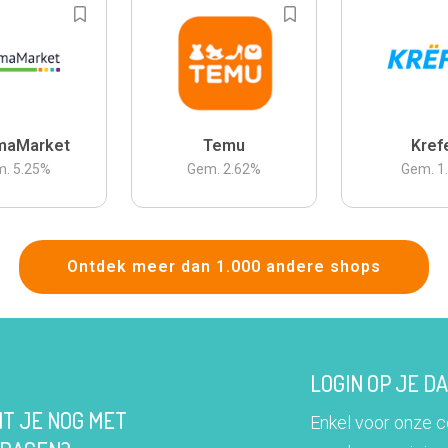
maMarket
Temu
Kref
m.
5.25
%
Gem.
2.62
%
Gem.
1
Ontdek meer dan 1.000 andere shops
LOGIN OP JE 
IT JE NOG MET
Enkel voor onze 