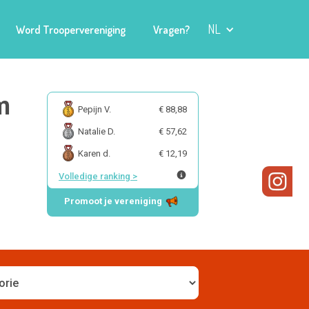
NL
Word Troopervereniging
Vragen?
m
Pepijn V.
€ 88,88
Natalie D.
€ 57,62
Karen d.
€ 12,19
Volledige ranking
>
Promoot je vereniging