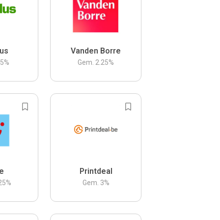
us
Vanden Borre
.5
%
Gem.
2.25
%
be
Printdeal
25
%
Gem.
3
%