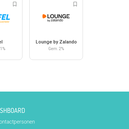
el
Lounge by Zalando
.1
%
Gem.
2
%
DASHBOARD
contactpersonen