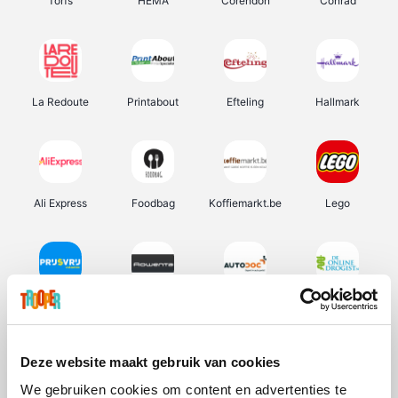
Torfs
HEMA
Corendon
Conrad
La Redoute
Printabout
Efteling
Hallmark
Ali Express
Foodbag
Koffiemarkt.be
Lego
Prijsvrij
Rowenta
Autodoc
De Online Drogist
Deze website maakt gebruik van cookies
We gebruiken cookies om content en advertenties te