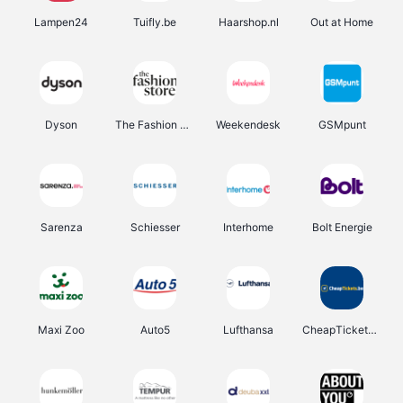
Lampen24
Tuifly.be
Haarshop.nl
Out at Home
Dyson
The Fashion Store
Weekendesk
GSMpunt
Sarenza
Schiesser
Interhome
Bolt Energie
Maxi Zoo
Auto5
Lufthansa
CheapTickets.be