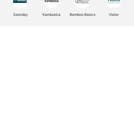
Sawiday
Kambukka
Bamboo Basics
Viator
Deurklinkenshop
Samsonite
Vertbaudet
OTTO Office
Energie.be
Joybuy
Groepen.be
Name It
Albelli.be
Borgerhoff & Lamberigts
Myprotein
JBL