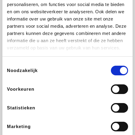
Vidaxl
Lampenlicht.be
Plopsa
Adidas
personaliseren, om functies voor social media te bieden
en om ons websiteverkeer te analyseren. Ook delen we
informatie over uw gebruik van onze site met onze
partners voor social media, adverteren en analyse. Deze
partners kunnen deze gegevens combineren met andere
Hotels.com
All Accor
Medpets.be
Brussels Airlines
informatie die u aan ze heeft verstrekt of die ze hebben
verzameld op basis van uw gebruik van hun services.
Toestemmingsselectie
Noodzakelijk
DectDirect
ZEB
Wondr.Care
Disneyland Paris
Voorkeuren
Wijnvoordeel.be
EuroGifts
Ibood
SupraBazar
Statistieken
Marketing