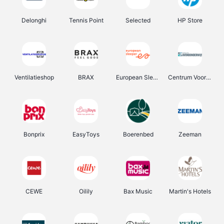
Delonghi
Tennis Point
Selected
HP Store
Ventilatieshop
BRAX
European Sleeper
Centrum Voor Avondonderwijs
Bonprix
EasyToys
Boerenbed
Zeeman
CEWE
Oilily
Bax Music
Martin's Hotels