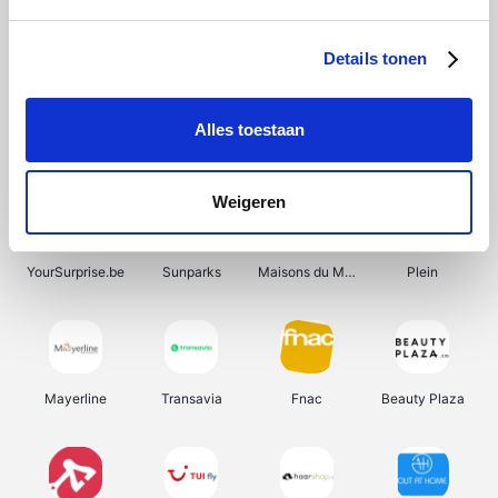
Shein
Bergfreunde
Pazzox
Smartwatchbanden
Details tonen
Alles toestaan
Manutan
Get Your Guide
Wijnbeurs.be
HBM Machines
Weigeren
YourSurprise.be
Sunparks
Maisons du Monde
Plein
Mayerline
Transavia
Fnac
Beauty Plaza