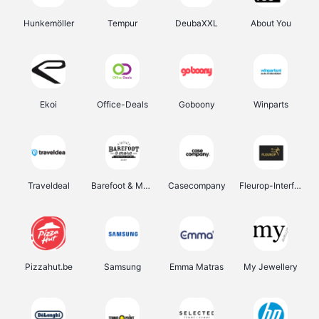
Hunkemöller
Tempur
DeubaXXL
About You
Ekoi
Office-Deals
Goboony
Winparts
Traveldeal
Barefoot & More
Casecompany
Fleurop-Interflora
Pizzahut.be
Samsung
Emma Matras
My Jewellery