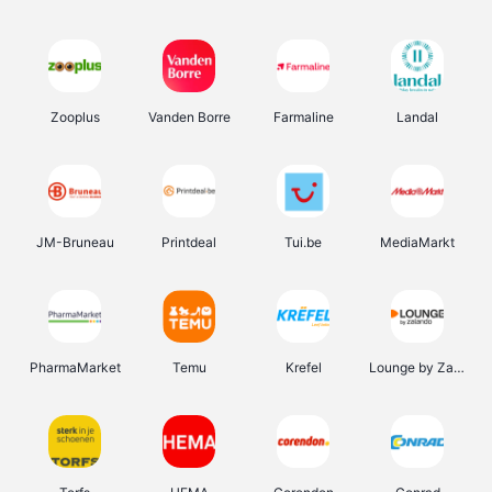
Zooplus
Vanden Borre
Farmaline
Landal
JM-Bruneau
Printdeal
Tui.be
MediaMarkt
PharmaMarket
Temu
Krefel
Lounge by Zalando