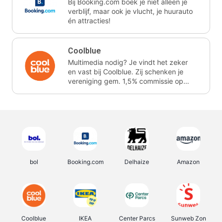
Bij Booking.com boek je niet alleen je
verblijf, maar ook je vlucht, je huurauto
én attracties!
Coolblue
Multimedia nodig? Je vindt het zeker
en vast bij Coolblue. Zij schenken je
vereniging gem. 1,5% commissie op
jouw aankoop.
bol
Booking.com
Delhaize
Amazon
Coolblue
IKEA
Center Parcs
Sunweb Zon